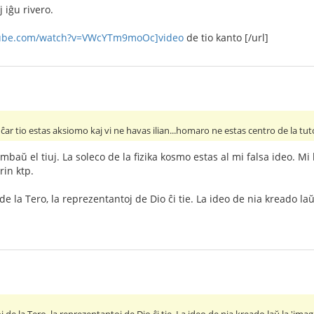
 iĝu rivero.
tube.com/watch?v=VWcYTm9moOc]video
de tio kanto [/url]
ĉar tio estas aksiomo kaj vi ne havas ilian...homaro ne estas centro de la t
baŭ el tiuj. La soleco de la fizika kosmo estas al mi falsa ideo. 
rin ktp.
e la Tero, la reprezentantoj de Dio ĉi tie. La ideo de nia kreado la