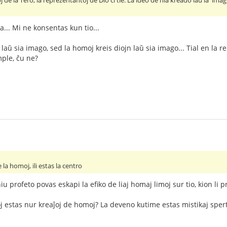
de la Tero, la reprezentantoj de Dio ĉi tie. La ideo de nia kreado laŭ la 'imag
... Mi ne konsentas kun tio...
aŭ sia imago, sed la homoj kreis diojn laŭ sia imago... Tial en la reli
ple, ĉu ne?
de la homoj, ili estas la centro
profeto povas eskapi la efiko de liaj homaj limoj sur tio, kion li pr
ioj estas nur kreaĵoj de homoj? La deveno kutime estas mistikaj sper