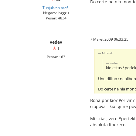
Do certe ne nia mondo
Tunjukkan profil
Negara: Inggris
Pesan: 4834
7 Maret 2009 06.33.25
vedev
1
Miland:
Pesan: 163
vedev:
kio estas *perfe
Unu difino : neplibon
Do certe ne nia mon
Bona por kio? Por vin?
ĉiopova - kial ĝi ne po
Mi scias, vere *perfekt
absoluta libereco!