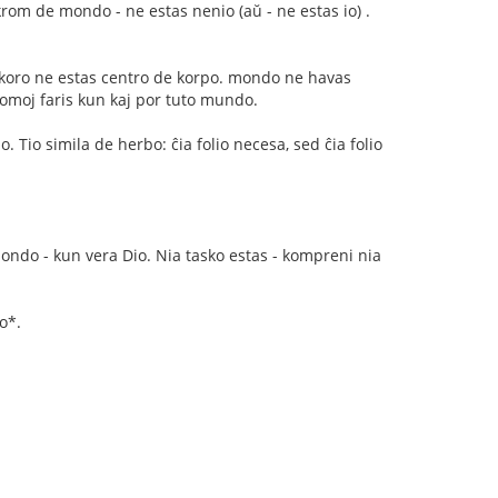
 krom de mondo - ne estas nenio (aŭ - ne estas io) .
j koro ne estas centro de korpo. mondo ne havas
omoj faris kun kaj por tuto mundo.
. Tio simila de herbo: ĉia folio necesa, sed ĉia folio
mondo - kun vera Dio. Nia tasko estas - kompreni nia
o*.