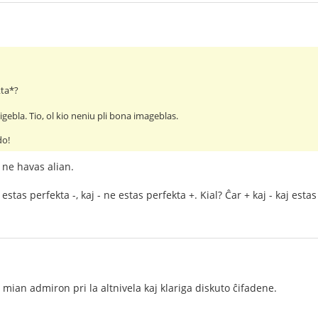
kta*?
igebla. Tio, ol kio neniu pli bona imageblas.
do!
 ne havas alian.
 estas perfekta -, kaj - ne estas perfekta +. Kial? Ĉar + kaj - kaj est
mian admiron pri la altnivela kaj klariga diskuto ĉifadene.