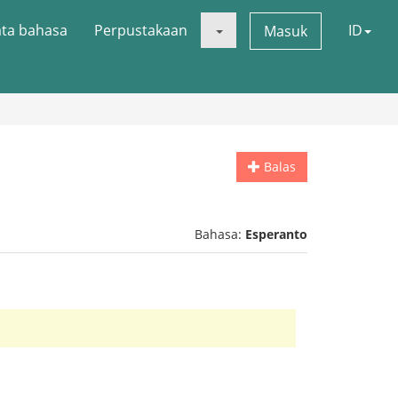
ata bahasa
Perpustakaan
ID
Masuk
Balas
Bahasa:
Esperanto