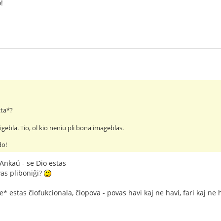
!
kta*?
igebla. Tio, ol kio neniu pli bona imageblas.
do!
 Ankaŭ - se Dio estas
vas pliboniĝi?
e* estas ĉiofukcionala, ĉiopova - povas havi kaj ne havi, fari kaj ne h