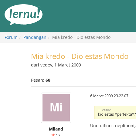
Ke
daftar
isi
Forum
Pandangan
Mia kredo - Dio estas Mondo
Mia kredo - Dio estas Mondo
dari vedev, 1 Maret 2009
Pesan:
68
6 Maret 2009 23.22.07
vedev:
kio estas *perfekta*
Unu difino : neplibonig
Miland
52