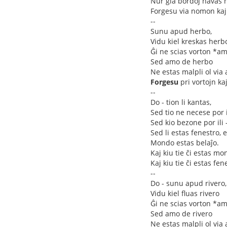
Nur gia bordoj havas
Forgesu via nomon kaj 
--
Sunu apud herbo,
Vidu kiel kreskas herb
Ĝi ne scias vorton *a
Sed amo de herbo
Ne estas malpli ol via
Forgesu
pri vortojn ka
--
Do - tion li kantas,
Sed tio ne necese por i
Sed kio bezone por ili 
Sed li estas fenestro, e
Mondo estas belaĵo.
Kaj kiu tie ĉi estas mo
Kaj kiu tie ĉi estas fen
--
Do - sunu apud rivero,
Vidu kiel fluas rivero
Ĝi ne scias vorton *a
Sed amo de rivero
Ne estas malpli ol via