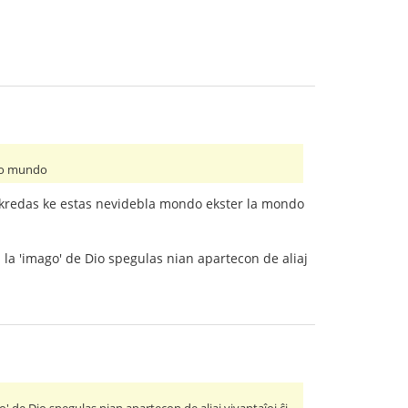
uto mundo
Mi kredas ke estas nevidebla mondo ekster la mondo
ŭ la 'imago' de Dio spegulas nian apartecon de aliaj