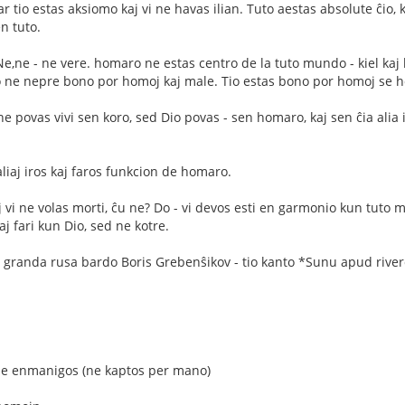
r tio estas aksiomo kaj vi ne havas ilian. Tuto aestas absolute ĉio,
en tuto.
e,ne - ne vere. homaro ne estas centro de la tuto mundo - kiel ka
o ne nepre bono por homoj kaj male. Tio estas bono por homoj se h
e povas vivi sen koro, sed Dio povas - sen homaro, kaj sen ĉia alia io
liaj iros kaj faros funkcion de homaro.
j vi ne volas morti, ĉu ne? Do - vi devos esti en garmonio kun tuto 
aj fari kun Dio, sed ne kotre.
e granda rusa bardo Boris Grebenŝikov - tio kanto *Sunu apud river
 ne enmanigos (ne kaptos per mano)