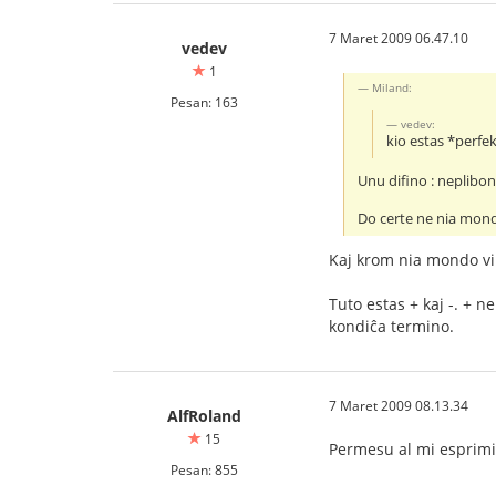
7 Maret 2009 06.47.10
vedev
1
Miland:
Pesan: 163
vedev:
kio estas *perfe
Unu difino : neplibon
Do certe ne nia mon
Kaj krom nia mondo vi
Tuto estas + kaj -. + ne
kondiĉa termino.
7 Maret 2009 08.13.34
AlfRoland
15
Permesu al mi esprimi 
Pesan: 855