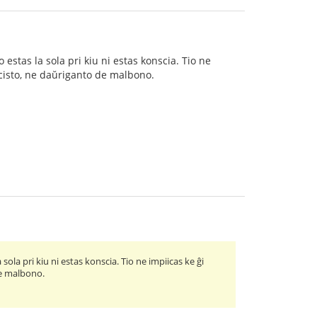
 estas la sola pri kiu ni estas konscia. Tio ne
racisto, ne daŭriganto de malbono.
 sola pri kiu ni estas konscia. Tio ne impiicas ke ĝi
de malbono.