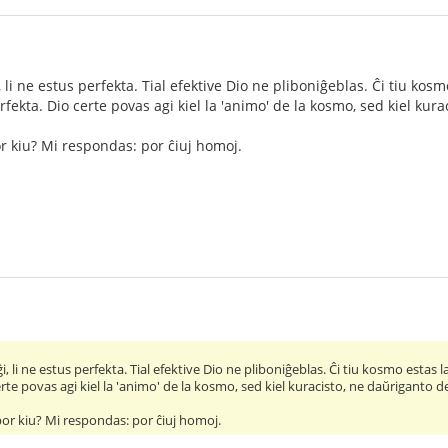
 li ne estus perfekta. Tial efektive Dio ne pliboniĝeblas. Ĉi tiu kosmo
rfekta. Dio certe povas agi kiel la 'animo' de la kosmo, sed kiel ku
r kiu? Mi respondas: por ĉiuj homoj.
, li ne estus perfekta. Tial efektive Dio ne pliboniĝeblas. Ĉi tiu kosmo estas la
erte povas agi kiel la 'animo' de la kosmo, sed kiel kuracisto, ne daŭriganto 
por kiu? Mi respondas: por ĉiuj homoj.