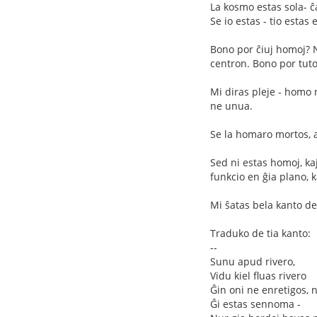
La kosmo estas sola- ĉa
Se io estas - tio estas 
Bono por ĉiuj homoj? N
centron. Bono por tut
Mi diras pleje - homo n
ne unua.
Se la homaro mortos, a
Sed ni estas homoj, ka
funkcio en ĝia plano, k
Mi ŝatas bela kanto d
Traduko de tia kanto:
--
Sunu apud rivero,
Vidu kiel fluas rivero
Ĝin oni ne enretigos,
Ĝi estas sennoma -