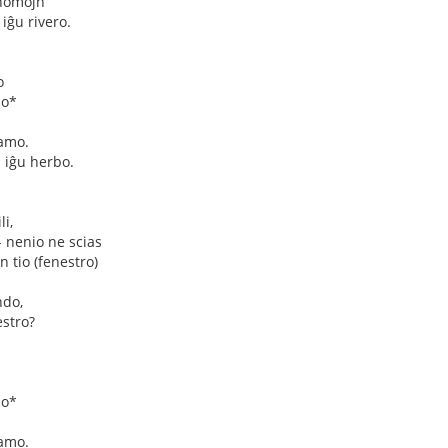
 nomojn
iĝu rivero.
o
mo*
 amo.
j iĝu herbo.
li,
- nenio ne scias
n tio (fenestro)
ndo,
estro?
mo*
 amo.