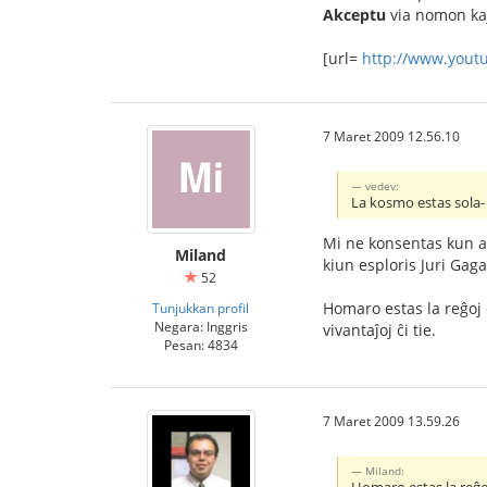
Akceptu
via nomon kaj
[url=
http://www.you
7 Maret 2009 12.56.10
vedev:
La kosmo estas sola- 
Mi ne konsentas kun am
Miland
kiun esploris Juri Gaga
52
Homaro estas la reĝoj d
Tunjukkan profil
Negara: Inggris
vivantaĵoj ĉi tie.
Pesan: 4834
7 Maret 2009 13.59.26
Miland: