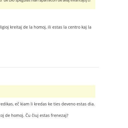
o' de Dio spegulas nian apartecon de aliaj vivantaĵoj ĉi
gioj kreitaj de la homoj, ili estas la centro kaj la
edikas, eĉ kiam li kredas ke ties deveno estas dia.
toj de homoj. Ĉu ĉiuj estas frenezaj?