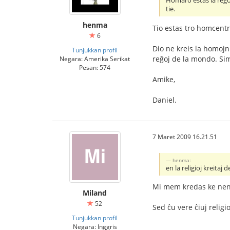
Homaro estas la reĝoj 
tie.
henma
Tio estas tro homcentra
6
Dio ne kreis la homojn l
Tunjukkan profil
reĝoj de la mondo. Sim
Negara: Amerika Serikat
Pesan: 574
Amike,
Daniel.
7 Maret 2009 16.21.51
henma:
en la religioj kreitaj 
Mi mem kredas ke neniu 
Miland
52
Sed ĉu vere ĉiuj relig
Tunjukkan profil
Negara: Inggris