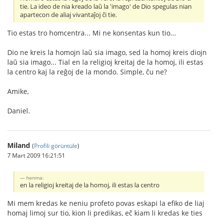
tie. La ideo de nia kreado laŭ la 'imago' de Dio spegulas nian
apartecon de aliaj vivantaĵoj ĉi tie.
Tio estas tro homcentra... Mi ne konsentas kun tio...
Dio ne kreis la homojn laŭ sia imago, sed la homoj kreis diojn
laŭ sia imago... Tial en la religioj kreitaj de la homoj, ili estas
la centro kaj la reĝoj de la mondo. Simple, ĉu ne?
Amike,
Daniel.
Miland
(
Profili görüntüle
)
7 Mart 2009 16:21:51
henma:
en la religioj kreitaj de la homoj, ili estas la centro
Mi mem kredas ke neniu profeto povas eskapi la efiko de liaj
homaj limoj sur tio, kion li predikas, eĉ kiam li kredas ke ties