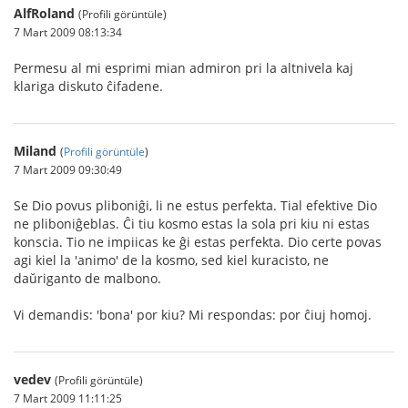
AlfRoland
(Profili görüntüle)
7 Mart 2009 08:13:34
Permesu al mi esprimi mian admiron pri la altnivela kaj
klariga diskuto ĉifadene.
Miland
(
Profili görüntüle
)
7 Mart 2009 09:30:49
Se Dio povus pliboniĝi, li ne estus perfekta. Tial efektive Dio
ne pliboniĝeblas. Ĉi tiu kosmo estas la sola pri kiu ni estas
konscia. Tio ne impiicas ke ĝi estas perfekta. Dio certe povas
agi kiel la 'animo' de la kosmo, sed kiel kuracisto, ne
daŭriganto de malbono.
Vi demandis: 'bona' por kiu? Mi respondas: por ĉiuj homoj.
vedev
(Profili görüntüle)
7 Mart 2009 11:11:25