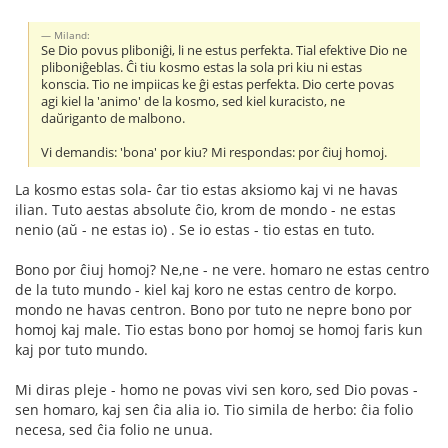
Miland:
Se Dio povus pliboniĝi, li ne estus perfekta. Tial efektive Dio ne
pliboniĝeblas. Ĉi tiu kosmo estas la sola pri kiu ni estas
konscia. Tio ne impiicas ke ĝi estas perfekta. Dio certe povas
agi kiel la 'animo' de la kosmo, sed kiel kuracisto, ne
daŭriganto de malbono.
Vi demandis: 'bona' por kiu? Mi respondas: por ĉiuj homoj.
La kosmo estas sola- ĉar tio estas aksiomo kaj vi ne havas
ilian. Tuto aestas absolute ĉio, krom de mondo - ne estas
nenio (aŭ - ne estas io) . Se io estas - tio estas en tuto.
Bono por ĉiuj homoj? Ne,ne - ne vere. homaro ne estas centro
de la tuto mundo - kiel kaj koro ne estas centro de korpo.
mondo ne havas centron. Bono por tuto ne nepre bono por
homoj kaj male. Tio estas bono por homoj se homoj faris kun
kaj por tuto mundo.
Mi diras pleje - homo ne povas vivi sen koro, sed Dio povas -
sen homaro, kaj sen ĉia alia io. Tio simila de herbo: ĉia folio
necesa, sed ĉia folio ne unua.