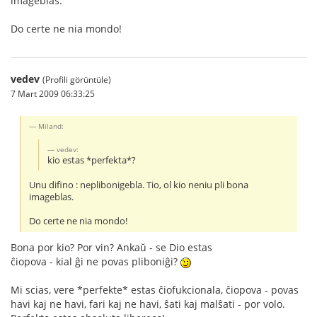
imageblas.
Do certe ne nia mondo!
vedev
(Profili görüntüle)
7 Mart 2009 06:33:25
Miland:
vedev:
kio estas *perfekta*?
Unu difino : neplibonigebla. Tio, ol kio neniu pli bona
imageblas.
Do certe ne nia mondo!
Bona por kio? Por vin? Ankaŭ - se Dio estas
ĉiopova - kial ĝi ne povas pliboniĝi?
Mi scias, vere *perfekte* estas ĉiofukcionala, ĉiopova - povas
havi kaj ne havi, fari kaj ne havi, ŝati kaj malŝati - por volo.