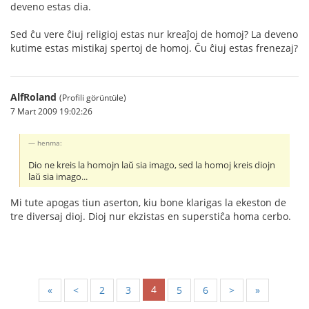
deveno estas dia.
Sed ĉu vere ĉiuj religioj estas nur kreaĵoj de homoj? La deveno
kutime estas mistikaj spertoj de homoj. Ĉu ĉiuj estas frenezaj?
AlfRoland
(Profili görüntüle)
7 Mart 2009 19:02:26
henma:
Dio ne kreis la homojn laŭ sia imago, sed la homoj kreis diojn
laŭ sia imago...
Mi tute apogas tiun aserton, kiu bone klarigas la ekeston de
tre diversaj dioj. Dioj nur ekzistas en superstiĉa homa cerbo.
4
«
<
2
3
5
6
>
»