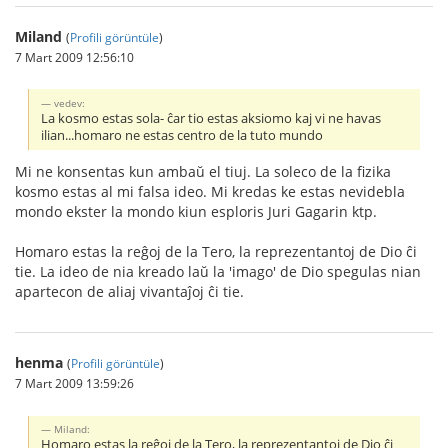
Miland
(
Profili görüntüle
)
7 Mart 2009 12:56:10
vedev:
La kosmo estas sola- ĉar tio estas aksiomo kaj vi ne havas
ilian...homaro ne estas centro de la tuto mundo
Mi ne konsentas kun ambaŭ el tiuj. La soleco de la fizika
kosmo estas al mi falsa ideo. Mi kredas ke estas nevidebla
mondo ekster la mondo kiun esploris Juri Gagarin ktp.
Homaro estas la reĝoj de la Tero, la reprezentantoj de Dio ĉi
tie. La ideo de nia kreado laŭ la 'imago' de Dio spegulas nian
apartecon de aliaj vivantaĵoj ĉi tie.
henma
(
Profili görüntüle
)
7 Mart 2009 13:59:26
Miland:
Homaro estas la reĝoj de la Tero, la reprezentantoj de Dio ĉi