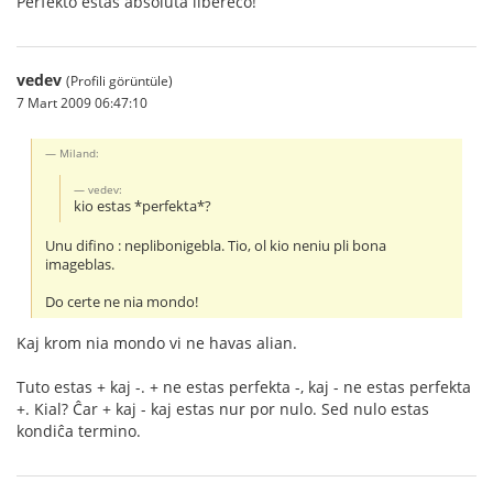
Perfekto estas absoluta libereco!
vedev
(Profili görüntüle)
7 Mart 2009 06:47:10
Miland:
vedev:
kio estas *perfekta*?
Unu difino : neplibonigebla. Tio, ol kio neniu pli bona
imageblas.
Do certe ne nia mondo!
Kaj krom nia mondo vi ne havas alian.
Tuto estas + kaj -. + ne estas perfekta -, kaj - ne estas perfekta
+. Kial? Ĉar + kaj - kaj estas nur por nulo. Sed nulo estas
kondiĉa termino.