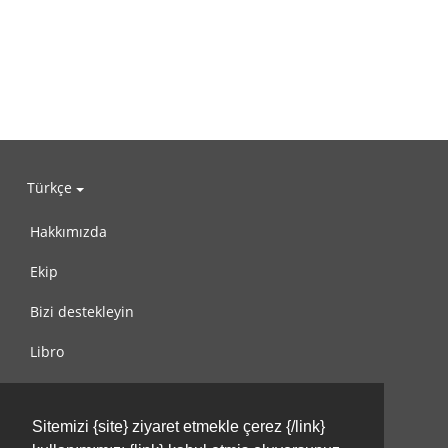
Türkçe
Hakkımızda
Ekip
Bizi destekleyin
Libro
Gizlilik Politikası
Sitemizi {site} ziyaret etmekle çerez {/link}
Kullanım Koşulları