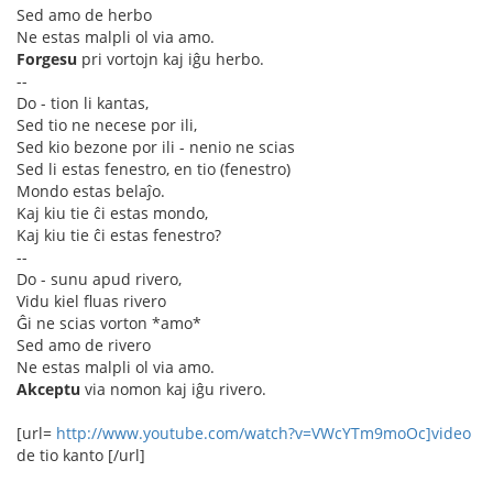
Sed amo de herbo
Ne estas malpli ol via amo.
Forgesu
pri vortojn kaj iĝu herbo.
--
Do - tion li kantas,
Sed tio ne necese por ili,
Sed kio bezone por ili - nenio ne scias
Sed li estas fenestro, en tio (fenestro)
Mondo estas belaĵo.
Kaj kiu tie ĉi estas mondo,
Kaj kiu tie ĉi estas fenestro?
--
Do - sunu apud rivero,
Vidu kiel fluas rivero
Ĝi ne scias vorton *amo*
Sed amo de rivero
Ne estas malpli ol via amo.
Akceptu
via nomon kaj iĝu rivero.
[url=
http://www.youtube.com/watch?v=VWcYTm9moOc]video
de tio kanto [/url]