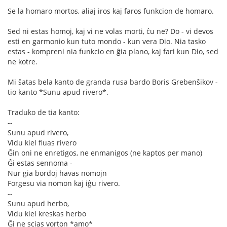
Se la homaro mortos, aliaj iros kaj faros funkcion de homaro.
Sed ni estas homoj, kaj vi ne volas morti, ĉu ne? Do - vi devos
esti en garmonio kun tuto mondo - kun vera Dio. Nia tasko
estas - kompreni nia funkcio en ĝia plano, kaj fari kun Dio, sed
ne kotre.
Mi ŝatas bela kanto de granda rusa bardo Boris Grebenŝikov -
tio kanto *Sunu apud rivero*.
Traduko de tia kanto:
--
Sunu apud rivero,
Vidu kiel fluas rivero
Ĝin oni ne enretigos, ne enmanigos (ne kaptos per mano)
Ĝi estas sennoma -
Nur gia bordoj havas nomojn
Forgesu via nomon kaj iĝu rivero.
--
Sunu apud herbo,
Vidu kiel kreskas herbo
Ĝi ne scias vorton *amo*