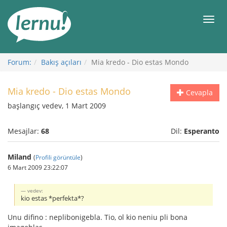
İçerik
Görüntüleme
Men
Forum:
Bakış açıları
Mia kredo - Dio estas Mondo
Mia kredo - Dio estas Mondo
Cevapla
başlangıç vedev, 1 Mart 2009
Mesajlar:
68
Dil:
Esperanto
Miland
(
Profili görüntüle
)
6 Mart 2009 23:22:07
vedev:
kio estas *perfekta*?
Unu difino : neplibonigebla. Tio, ol kio neniu pli bona