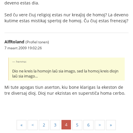
deveno estas dia.
Sed ĉu vere ĉiuj religioj estas nur kreaĵoj de homoj? La deveno
kutime estas mistikaj spertoj de homoj. Ĉu ĉiuj estas frenezaj?
AlfRoland
(Profiel tonen)
7 maart 2009 19:02:26
henma:
Dio ne kreis la homojn laŭ sia imago, sed la homoj kreis diojn
laŭ sia imago...
Mi tute apogas tiun aserton, kiu bone klarigas la ekeston de
tre diversaj dioj. Dioj nur ekzistas en superstiĉa homa cerbo.
4
«
<
2
3
5
6
>
»