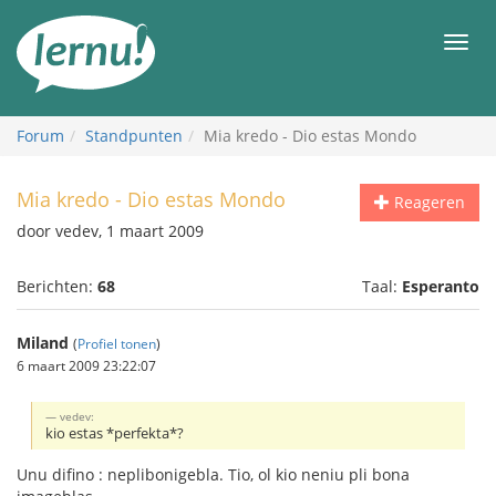
Naar
de
Men
inhoud
Forum
Standpunten
Mia kredo - Dio estas Mondo
Mia kredo - Dio estas Mondo
Reageren
door vedev, 1 maart 2009
Berichten:
68
Taal:
Esperanto
Miland
(
Profiel tonen
)
6 maart 2009 23:22:07
vedev:
kio estas *perfekta*?
Unu difino : neplibonigebla. Tio, ol kio neniu pli bona