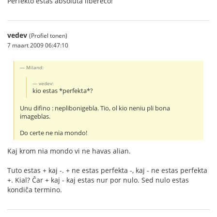
Perfekto estas absoluta libereco!
vedev
(Profiel tonen)
7 maart 2009 06:47:10
Miland:
vedev:
kio estas *perfekta*?
Unu difino : neplibonigebla. Tio, ol kio neniu pli bona
imageblas.
Do certe ne nia mondo!
Kaj krom nia mondo vi ne havas alian.
Tuto estas + kaj -. + ne estas perfekta -, kaj - ne estas perfekta
+. Kial? Ĉar + kaj - kaj estas nur por nulo. Sed nulo estas
kondiĉa termino.