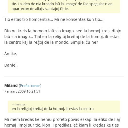
tie. La ideo de nia kreado laŭ la 'imago' de Dio spegulas nian
apartecon de aliaj vivantaĵoj ĉi tie.
Tio estas tro homcentra... Mi ne konsentas kun tio...
Dio ne kreis la homojn laŭ sia imago, sed la homoj kreis diojn
laŭ sia imago... Tial en la religioj kreitaj de la homoj, ili estas
la centro kaj la reĝoj de la mondo. Simple, ĉu ne?
Amike,
Daniel.
Miland
(
Profiel tonen
)
7 maart 2009 16:21:51
henma:
en la religioj kreitaj de la homoj, ili estas la centro
Mi mem kredas ke neniu profeto povas eskapi la efiko de liaj
homaj limoj sur tio, kion li predikas, eĉ kiam li kredas ke ties