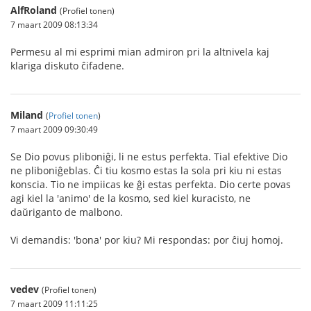
AlfRoland
(Profiel tonen)
7 maart 2009 08:13:34
Permesu al mi esprimi mian admiron pri la altnivela kaj
klariga diskuto ĉifadene.
Miland
(
Profiel tonen
)
7 maart 2009 09:30:49
Se Dio povus pliboniĝi, li ne estus perfekta. Tial efektive Dio
ne pliboniĝeblas. Ĉi tiu kosmo estas la sola pri kiu ni estas
konscia. Tio ne impiicas ke ĝi estas perfekta. Dio certe povas
agi kiel la 'animo' de la kosmo, sed kiel kuracisto, ne
daŭriganto de malbono.
Vi demandis: 'bona' por kiu? Mi respondas: por ĉiuj homoj.
vedev
(Profiel tonen)
7 maart 2009 11:11:25