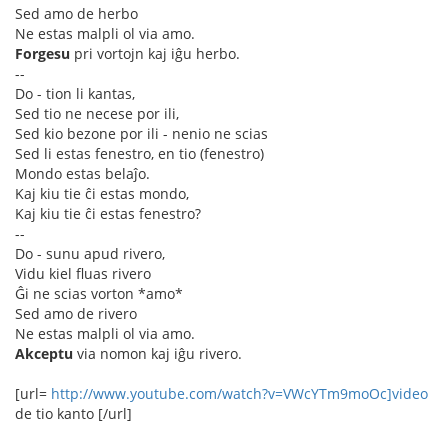
Sed amo de herbo
Ne estas malpli ol via amo.
Forgesu
pri vortojn kaj iĝu herbo.
--
Do - tion li kantas,
Sed tio ne necese por ili,
Sed kio bezone por ili - nenio ne scias
Sed li estas fenestro, en tio (fenestro)
Mondo estas belaĵo.
Kaj kiu tie ĉi estas mondo,
Kaj kiu tie ĉi estas fenestro?
--
Do - sunu apud rivero,
Vidu kiel fluas rivero
Ĝi ne scias vorton *amo*
Sed amo de rivero
Ne estas malpli ol via amo.
Akceptu
via nomon kaj iĝu rivero.
[url=
http://www.youtube.com/watch?v=VWcYTm9moOc]video
de tio kanto [/url]