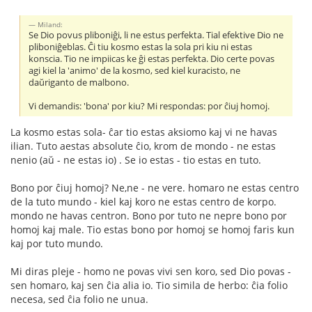
Miland:
Se Dio povus pliboniĝi, li ne estus perfekta. Tial efektive Dio ne
pliboniĝeblas. Ĉi tiu kosmo estas la sola pri kiu ni estas
konscia. Tio ne impiicas ke ĝi estas perfekta. Dio certe povas
agi kiel la 'animo' de la kosmo, sed kiel kuracisto, ne
daŭriganto de malbono.
Vi demandis: 'bona' por kiu? Mi respondas: por ĉiuj homoj.
La kosmo estas sola- ĉar tio estas aksiomo kaj vi ne havas
ilian. Tuto aestas absolute ĉio, krom de mondo - ne estas
nenio (aŭ - ne estas io) . Se io estas - tio estas en tuto.
Bono por ĉiuj homoj? Ne,ne - ne vere. homaro ne estas centro
de la tuto mundo - kiel kaj koro ne estas centro de korpo.
mondo ne havas centron. Bono por tuto ne nepre bono por
homoj kaj male. Tio estas bono por homoj se homoj faris kun
kaj por tuto mundo.
Mi diras pleje - homo ne povas vivi sen koro, sed Dio povas -
sen homaro, kaj sen ĉia alia io. Tio simila de herbo: ĉia folio
necesa, sed ĉia folio ne unua.