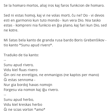
Se la homaro mortos, aliaj iros kaj faros funkcion de homaro.
Sed ni estas homoj, kaj vi ne volas morti, ĉu ne? Do - vi devos
esti en garmonio kun tuto mondo - kun vera Dio. Nia tasko
estas - kompreni nia funkcio en ĝia plano, kaj fari kun Dio, sed
ne kotre.
Mi ŝatas bela kanto de granda rusa bardo Boris Grebenŝikov -
tio kanto *Sunu apud rivero*.
Traduko de tia kanto:
--
Sunu apud rivero,
Vidu kiel fluas rivero
Ĝin oni ne enretigos, ne enmanigos (ne kaptos per mano)
Ĝi estas sennoma -
Nur gia bordoj havas nomojn
Forgesu via nomon kaj iĝu rivero.
--
Sunu apud herbo,
Vidu kiel kreskas herbo
Ĝi ne scias vorton *amo*