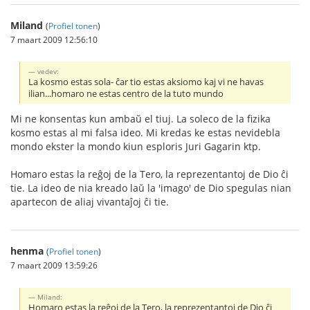
Miland
(
Profiel tonen
)
7 maart 2009 12:56:10
vedev:
La kosmo estas sola- ĉar tio estas aksiomo kaj vi ne havas
ilian...homaro ne estas centro de la tuto mundo
Mi ne konsentas kun ambaŭ el tiuj. La soleco de la fizika
kosmo estas al mi falsa ideo. Mi kredas ke estas nevidebla
mondo ekster la mondo kiun esploris Juri Gagarin ktp.
Homaro estas la reĝoj de la Tero, la reprezentantoj de Dio ĉi
tie. La ideo de nia kreado laŭ la 'imago' de Dio spegulas nian
apartecon de aliaj vivantaĵoj ĉi tie.
henma
(
Profiel tonen
)
7 maart 2009 13:59:26
Miland:
Homaro estas la reĝoj de la Tero, la reprezentantoj de Dio ĉi