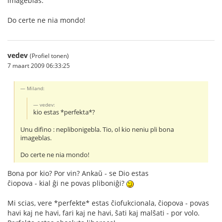
imageblas.
Do certe ne nia mondo!
vedev
(Profiel tonen)
7 maart 2009 06:33:25
Miland:
vedev:
kio estas *perfekta*?
Unu difino : neplibonigebla. Tio, ol kio neniu pli bona
imageblas.
Do certe ne nia mondo!
Bona por kio? Por vin? Ankaŭ - se Dio estas
ĉiopova - kial ĝi ne povas pliboniĝi?
Mi scias, vere *perfekte* estas ĉiofukcionala, ĉiopova - povas
havi kaj ne havi, fari kaj ne havi, ŝati kaj malŝati - por volo.