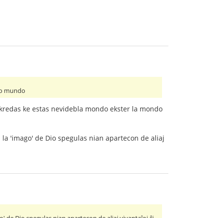
uto mundo
Mi kredas ke estas nevidebla mondo ekster la mondo
ŭ la 'imago' de Dio spegulas nian apartecon de aliaj