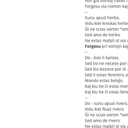
Nur gia bordoj havas
Forgesu via nomon kaj 
--
Sunu apud herbo,
Vidu kiel kreskas herb
Ĝi ne scias vorton *a
Sed amo de herbo
Ne estas malpli ol via
Forgesu
pri vortojn ka
--
Do - tion li kantas,
Sed tio ne necese por i
Sed kio bezone por ili 
Sed li estas fenestro, e
Mondo estas belaĵo.
Kaj kiu tie ĉi estas mo
Kaj kiu tie ĉi estas fen
--
Do - sunu apud rivero,
Vidu kiel fluas rivero
Ĝi ne scias vorton *a
Sed amo de rivero
Ne estas malpli ol via