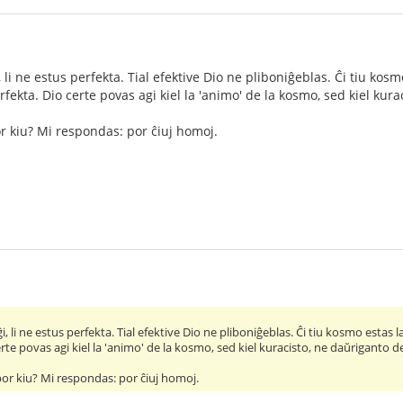
 li ne estus perfekta. Tial efektive Dio ne pliboniĝeblas. Ĉi tiu kosmo
rfekta. Dio certe povas agi kiel la 'animo' de la kosmo, sed kiel ku
r kiu? Mi respondas: por ĉiuj homoj.
, li ne estus perfekta. Tial efektive Dio ne pliboniĝeblas. Ĉi tiu kosmo estas la
erte povas agi kiel la 'animo' de la kosmo, sed kiel kuracisto, ne daŭriganto 
por kiu? Mi respondas: por ĉiuj homoj.