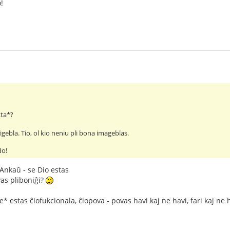
!
kta*?
igebla. Tio, ol kio neniu pli bona imageblas.
do!
 Ankaŭ - se Dio estas
vas pliboniĝi?
e* estas ĉiofukcionala, ĉiopova - povas havi kaj ne havi, fari kaj ne h