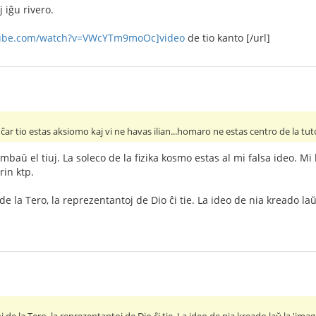
 iĝu rivero.
tube.com/watch?v=VWcYTm9moOc]video
de tio kanto [/url]
ĉar tio estas aksiomo kaj vi ne havas ilian...homaro ne estas centro de la t
baŭ el tiuj. La soleco de la fizika kosmo estas al mi falsa ideo. 
rin ktp.
e la Tero, la reprezentantoj de Dio ĉi tie. La ideo de nia kreado la