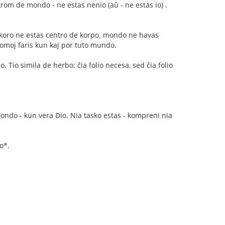
 krom de mondo - ne estas nenio (aŭ - ne estas io) .
j koro ne estas centro de korpo. mondo ne havas
omoj faris kun kaj por tuto mundo.
. Tio simila de herbo: ĉia folio necesa, sed ĉia folio
mondo - kun vera Dio. Nia tasko estas - kompreni nia
o*.