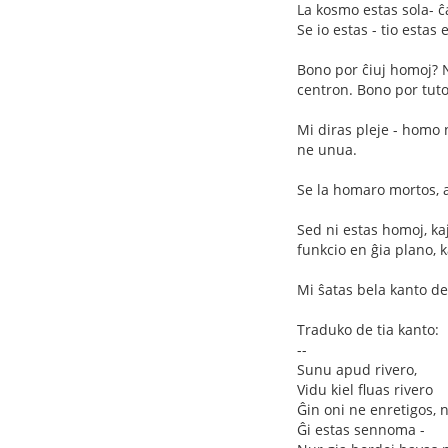
La kosmo estas sola- ĉa
Se io estas - tio estas 
Bono por ĉiuj homoj? N
centron. Bono por tut
Mi diras pleje - homo n
ne unua.
Se la homaro mortos, a
Sed ni estas homoj, ka
funkcio en ĝia plano, k
Mi ŝatas bela kanto d
Traduko de tia kanto:
--
Sunu apud rivero,
Vidu kiel fluas rivero
Ĝin oni ne enretigos,
Ĝi estas sennoma -