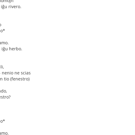
 nomojn
iĝu rivero.
o
mo*
 amo.
j iĝu herbo.
li,
- nenio ne scias
n tio (fenestro)
ndo,
estro?
mo*
 amo.