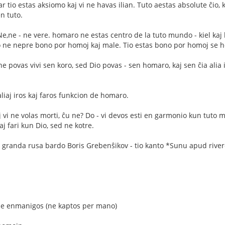
r tio estas aksiomo kaj vi ne havas ilian. Tuto aestas absolute ĉio,
en tuto.
e,ne - ne vere. homaro ne estas centro de la tuto mundo - kiel ka
o ne nepre bono por homoj kaj male. Tio estas bono por homoj se h
e povas vivi sen koro, sed Dio povas - sen homaro, kaj sen ĉia alia io
liaj iros kaj faros funkcion de homaro.
j vi ne volas morti, ĉu ne? Do - vi devos esti en garmonio kun tuto 
aj fari kun Dio, sed ne kotre.
e granda rusa bardo Boris Grebenŝikov - tio kanto *Sunu apud river
 ne enmanigos (ne kaptos per mano)