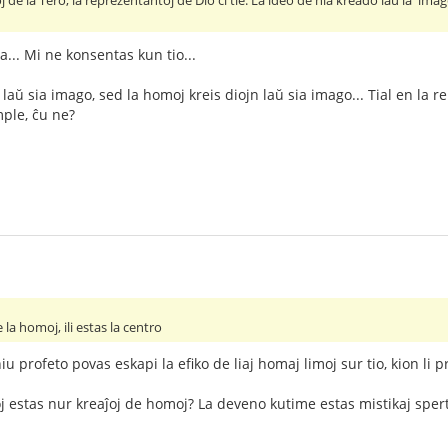
de la Tero, la reprezentantoj de Dio ĉi tie. La ideo de nia kreado laŭ la 'imag
... Mi ne konsentas kun tio...
aŭ sia imago, sed la homoj kreis diojn laŭ sia imago... Tial en la reli
ple, ĉu ne?
de la homoj, ili estas la centro
profeto povas eskapi la efiko de liaj homaj limoj sur tio, kion li pr
ioj estas nur kreaĵoj de homoj? La deveno kutime estas mistikaj sper