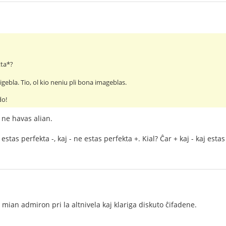
kta*?
igebla. Tio, ol kio neniu pli bona imageblas.
do!
 ne havas alian.
 estas perfekta -, kaj - ne estas perfekta +. Kial? Ĉar + kaj - kaj est
mian admiron pri la altnivela kaj klariga diskuto ĉifadene.