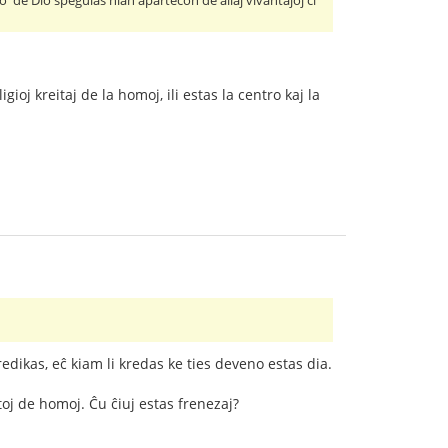
o' de Dio spegulas nian apartecon de aliaj vivantaĵoj ĉi
gioj kreitaj de la homoj, ili estas la centro kaj la
edikas, eĉ kiam li kredas ke ties deveno estas dia.
toj de homoj. Ĉu ĉiuj estas frenezaj?