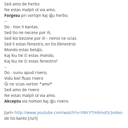
Sed amo de herbo
Ne estas malpli ol via amo.
Forgesu
pri vortojn kaj iĝu herbo.
--
Do - tion li kantas,
Sed tio ne necese por ili,
Sed kio bezone por ili - nenio ne scias
Sed li estas fenestro, en tio (fenestro)
Mondo estas belaĵo.
Kaj kiu tie ĉi estas mondo,
Kaj kiu tie ĉi estas fenestro?
--
Do - sunu apud rivero,
Vidu kiel fluas rivero
Ĝi ne scias vorton *amo*
Sed amo de rivero
Ne estas malpli ol via amo.
Akceptu
via nomon kaj iĝu rivero.
[url=
http://www.youtube.com/watch?v=VWcYTm9moOc]video
de tio kanto [/url]