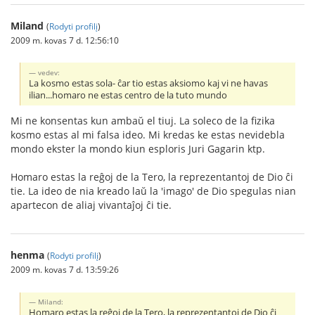
Miland
(
Rodyti profilį
)
2009 m. kovas 7 d. 12:56:10
vedev:
La kosmo estas sola- ĉar tio estas aksiomo kaj vi ne havas
ilian...homaro ne estas centro de la tuto mundo
Mi ne konsentas kun ambaŭ el tiuj. La soleco de la fizika
kosmo estas al mi falsa ideo. Mi kredas ke estas nevidebla
mondo ekster la mondo kiun esploris Juri Gagarin ktp.
Homaro estas la reĝoj de la Tero, la reprezentantoj de Dio ĉi
tie. La ideo de nia kreado laŭ la 'imago' de Dio spegulas nian
apartecon de aliaj vivantaĵoj ĉi tie.
henma
(
Rodyti profilį
)
2009 m. kovas 7 d. 13:59:26
Miland:
Homaro estas la reĝoj de la Tero, la reprezentantoj de Dio ĉi