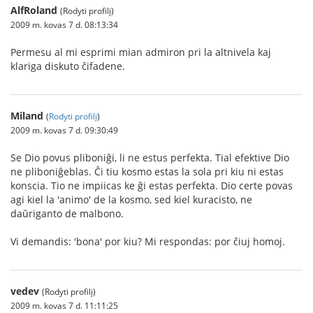
AlfRoland
(Rodyti profilį)
2009 m. kovas 7 d. 08:13:34
Permesu al mi esprimi mian admiron pri la altnivela kaj
klariga diskuto ĉifadene.
Miland
(
Rodyti profilį
)
2009 m. kovas 7 d. 09:30:49
Se Dio povus pliboniĝi, li ne estus perfekta. Tial efektive Dio
ne pliboniĝeblas. Ĉi tiu kosmo estas la sola pri kiu ni estas
konscia. Tio ne impiicas ke ĝi estas perfekta. Dio certe povas
agi kiel la 'animo' de la kosmo, sed kiel kuracisto, ne
daŭriganto de malbono.
Vi demandis: 'bona' por kiu? Mi respondas: por ĉiuj homoj.
vedev
(Rodyti profilį)
2009 m. kovas 7 d. 11:11:25