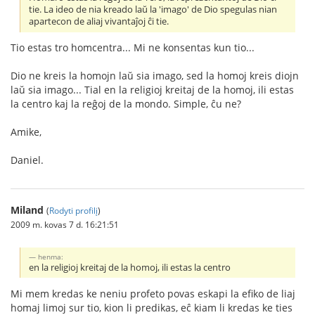
tie. La ideo de nia kreado laŭ la 'imago' de Dio spegulas nian
apartecon de aliaj vivantaĵoj ĉi tie.
Tio estas tro homcentra... Mi ne konsentas kun tio...
Dio ne kreis la homojn laŭ sia imago, sed la homoj kreis diojn
laŭ sia imago... Tial en la religioj kreitaj de la homoj, ili estas
la centro kaj la reĝoj de la mondo. Simple, ĉu ne?
Amike,
Daniel.
Miland
(
Rodyti profilį
)
2009 m. kovas 7 d. 16:21:51
henma:
en la religioj kreitaj de la homoj, ili estas la centro
Mi mem kredas ke neniu profeto povas eskapi la efiko de liaj
homaj limoj sur tio, kion li predikas, eĉ kiam li kredas ke ties