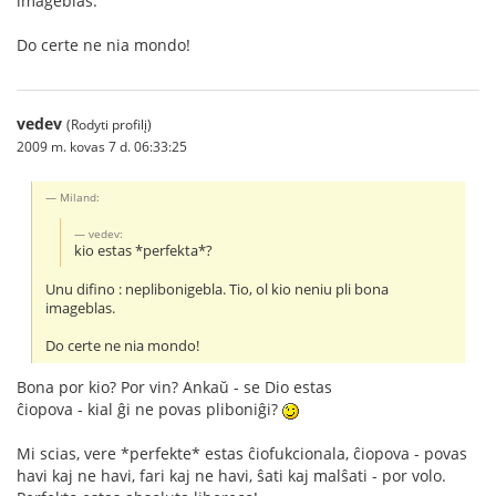
imageblas.
Do certe ne nia mondo!
vedev
(Rodyti profilį)
2009 m. kovas 7 d. 06:33:25
Miland:
vedev:
kio estas *perfekta*?
Unu difino : neplibonigebla. Tio, ol kio neniu pli bona
imageblas.
Do certe ne nia mondo!
Bona por kio? Por vin? Ankaŭ - se Dio estas
ĉiopova - kial ĝi ne povas pliboniĝi?
Mi scias, vere *perfekte* estas ĉiofukcionala, ĉiopova - povas
havi kaj ne havi, fari kaj ne havi, ŝati kaj malŝati - por volo.