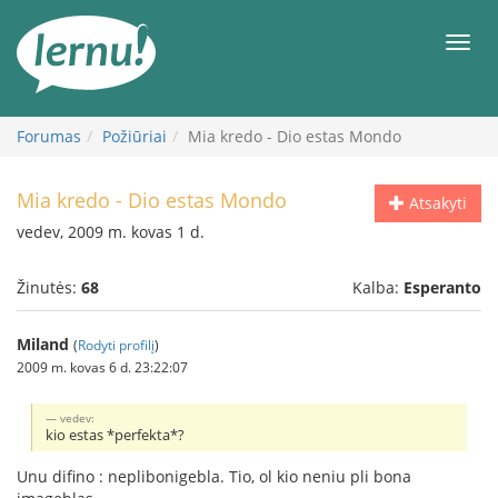
Į
turinį
Meni
Forumas
Požiūriai
Mia kredo - Dio estas Mondo
Mia kredo - Dio estas Mondo
Atsakyti
vedev, 2009 m. kovas 1 d.
Žinutės:
68
Kalba:
Esperanto
Miland
(
Rodyti profilį
)
2009 m. kovas 6 d. 23:22:07
vedev:
kio estas *perfekta*?
Unu difino : neplibonigebla. Tio, ol kio neniu pli bona