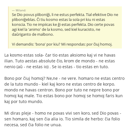
Miland:
Se Dio povus pliboniĝi, li ne estus perfekta. Tial efektive Dio ne
pliboniĝeblas. Ĉi tiu kosmo estas la sola pri kiu ni estas
konscia. Tio ne impiicas ke ĝi estas perfekta. Dio certe povas
agi kiel la 'animo' de la kosmo, sed kiel kuracisto, ne
daŭriganto de malbono.
Vi demandis: 'bona' por kiu? Mi respondas: por ĉiuj homoj.
La kosmo estas sola- ĉar tio estas aksiomo kaj vi ne havas
ilian. Tuto aestas absolute ĉio, krom de mondo - ne estas
nenio (aŭ - ne estas io) . Se io estas - tio estas en tuto.
Bono por ĉiuj homoj? Ne,ne - ne vere. homaro ne estas centro
de la tuto mundo - kiel kaj koro ne estas centro de korpo.
mondo ne havas centron. Bono por tuto ne nepre bono por
homoj kaj male. Tio estas bono por homoj se homoj faris kun
kaj por tuto mundo.
Mi diras pleje - homo ne povas vivi sen koro, sed Dio povas -
sen homaro, kaj sen ĉia alia io. Tio simila de herbo: ĉia folio
necesa, sed ĉia folio ne unua.