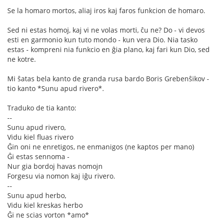
Se la homaro mortos, aliaj iros kaj faros funkcion de homaro.
Sed ni estas homoj, kaj vi ne volas morti, ĉu ne? Do - vi devos
esti en garmonio kun tuto mondo - kun vera Dio. Nia tasko
estas - kompreni nia funkcio en ĝia plano, kaj fari kun Dio, sed
ne kotre.
Mi ŝatas bela kanto de granda rusa bardo Boris Grebenŝikov -
tio kanto *Sunu apud rivero*.
Traduko de tia kanto:
--
Sunu apud rivero,
Vidu kiel fluas rivero
Ĝin oni ne enretigos, ne enmanigos (ne kaptos per mano)
Ĝi estas sennoma -
Nur gia bordoj havas nomojn
Forgesu via nomon kaj iĝu rivero.
--
Sunu apud herbo,
Vidu kiel kreskas herbo
Ĝi ne scias vorton *amo*