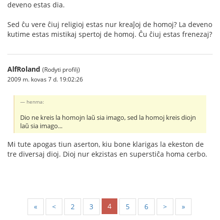
deveno estas dia.
Sed ĉu vere ĉiuj religioj estas nur kreaĵoj de homoj? La deveno
kutime estas mistikaj spertoj de homoj. Ĉu ĉiuj estas frenezaj?
AlfRoland
(Rodyti profilį)
2009 m. kovas 7 d. 19:02:26
henma:
Dio ne kreis la homojn laŭ sia imago, sed la homoj kreis diojn
laŭ sia imago...
Mi tute apogas tiun aserton, kiu bone klarigas la ekeston de
tre diversaj dioj. Dioj nur ekzistas en superstiĉa homa cerbo.
4
«
<
2
3
5
6
>
»