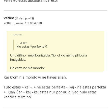
Perfekto estas absoluta libereco!
vedev
(Rodyti profilį)
2009 m. kovas 7 d. 06:47:10
Miland:
vedev:
kio estas *perfekta*?
Unu difino : neplibonigebla. Tio, ol kio neniu pli bona
imageblas.
Do certe ne nia mondo!
Kaj krom nia mondo vi ne havas alian.
Tuto estas + kaj -. + ne estas perfekta -, kaj - ne estas perfekta
+. Kial? Ĉar + kaj - kaj estas nur por nulo. Sed nulo estas
kondiĉa termino.