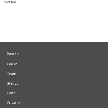
profilon.
Dansk
Om os
Team
Støt os
Libro
Privatliv