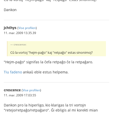
Dankon
jchthys
(
Vise profilen
)
11. mar. 2009 13.35.39
crescence:
Cû la vortoj "hejm-paĝo" kaj "retpaĝo" estas sinonimoj?
"Hejm-paĝo" signifas la ĉefa retpaĝo ĉe la retpaĝaro.
Tiu fadeno
ankaŭ eble estus helpema.
crescence
(
Vise profilen
)
11. mar. 2009 17.03.55
Dankon pro la hiperligo, kio klarigas la tri vortojn
"retejo/retpaĝo/retpaĝaro". Ĝi ebligis al mi korekti mian