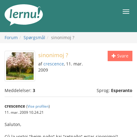
Til
indholdet
Men
Forum
Spørgsmål
sinonimoj ?
sinonimoj ?
Svare
af
crescence
, 11. mar.
2009
Meddelelser:
3
Sprog:
Esperanto
crescence
(
Vise profilen
)
11. mar. 2009 10.24.21
Saluton,
Cû la vortoj "hejm-paĝo" kaj "retpaĝo" estas sinonimoj?