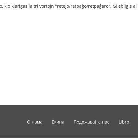
, kio klarigas la tri vortojn "retejo/retpaĝo/retpaĝaro". Ĝi ebligis al
О нама
Екипа
Подржавајте нас
Libro