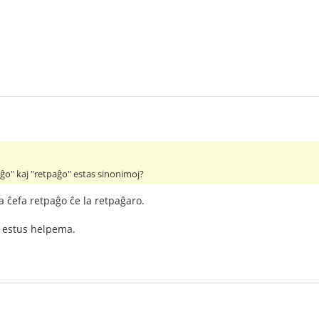
aĝo" kaj "retpaĝo" estas sinonimoj?
a ĉefa retpaĝo ĉe la retpaĝaro.
 estus helpema.