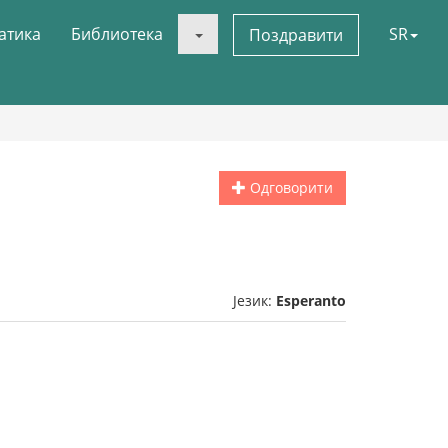
атика
Библиотека
SR
Поздравити
Одговорити
Језик:
Esperanto