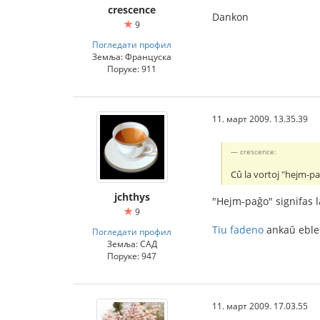
crescence
Dankon
9
Погледати профил
Земља: Француска
Поруке: 911
11. март 2009. 13.35.39
crescence:
Cû la vortoj "hejm-p
jchthys
"Hejm-paĝo" signifas l
9
Tiu fadeno
ankaŭ eble
Погледати профил
Земља: САД
Поруке: 947
11. март 2009. 17.03.55