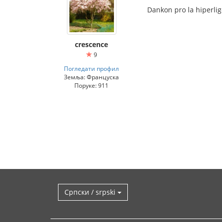
Dankon pro la hiperligo
crescence
9
Погледати профил
Земља: Француска
Поруке: 911
Српски / srpski