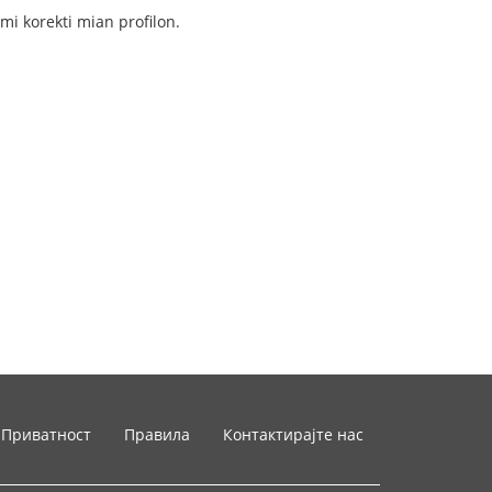
 mi korekti mian profilon.
Приватност
Правила
Контактирајте нас