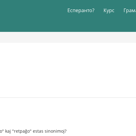
Есперанто?
Курс
Грам
o" kaj "retpaĝo" estas sinonimoj?