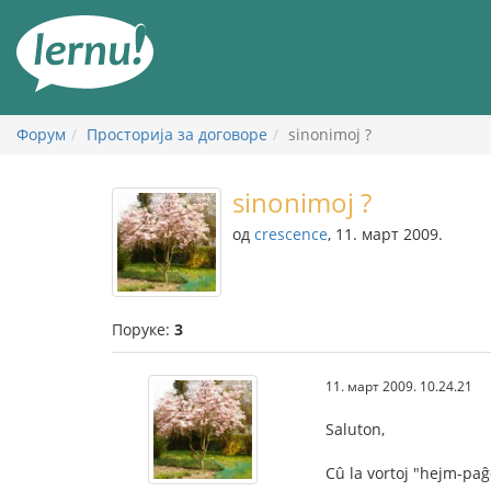
У
садржају
Форум
Просторија за договоре
sinonimoj ?
sinonimoj ?
од
crescence
, 11. март 2009.
Поруке:
3
11. март 2009. 10.24.21
Saluton,
Cû la vortoj "hejm-paĝ