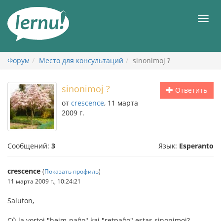
К
содержанию
Мен
Форум
Место для консультаций
sinonimoj ?
sinonimoj ?
Ответить
от
crescence
, 11 марта
2009 г.
Сообщений:
3
Язык:
Esperanto
crescence
(
Показать профиль
)
11 марта 2009 г., 10:24:21
Saluton,
Cû la vortoj "hejm-paĝo" kaj "retpaĝo" estas sinonimoj?