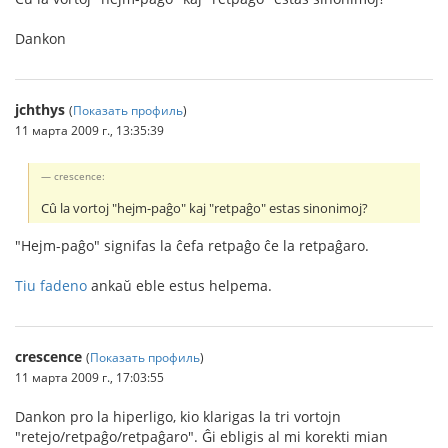
Dankon
jchthys
(
Показать профиль
)
11 марта 2009 г., 13:35:39
crescence:
Cû la vortoj "hejm-paĝo" kaj "retpaĝo" estas sinonimoj?
"Hejm-paĝo" signifas la ĉefa retpaĝo ĉe la retpaĝaro.
Tiu fadeno
ankaŭ eble estus helpema.
crescence
(
Показать профиль
)
11 марта 2009 г., 17:03:55
Dankon pro la hiperligo, kio klarigas la tri vortojn
"retejo/retpaĝo/retpaĝaro". Ĝi ebligis al mi korekti mian