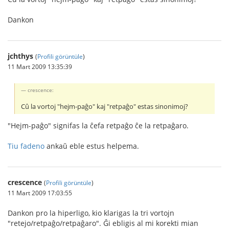
Dankon
jchthys
(
Profili görüntüle
)
11 Mart 2009 13:35:39
crescence:
Cû la vortoj "hejm-paĝo" kaj "retpaĝo" estas sinonimoj?
"Hejm-paĝo" signifas la ĉefa retpaĝo ĉe la retpaĝaro.
Tiu fadeno
ankaŭ eble estus helpema.
crescence
(
Profili görüntüle
)
11 Mart 2009 17:03:55
Dankon pro la hiperligo, kio klarigas la tri vortojn
"retejo/retpaĝo/retpaĝaro". Ĝi ebligis al mi korekti mian