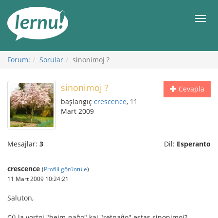
İçerik
Görüntüleme
Men
Forum:
Sorular
sinonimoj ?
sinonimoj ?
Cevapla
başlangıç
crescence
, 11
Mart 2009
Mesajlar:
3
Dil:
Esperanto
crescence
(
Profili görüntüle
)
11 Mart 2009 10:24:21
Saluton,
Cû la vortoj "hejm-paĝo" kaj "retpaĝo" estas sinonimoj?