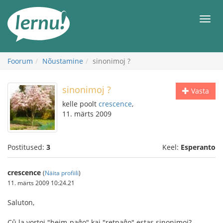
Sisu
juurde
Men
Foorum
Nõustamine
sinonimoj ?
sinonimoj ?
Vasta
kelle poolt
crescence
,
11. märts 2009
Postitused:
3
Keel:
Esperanto
crescence
(
Näita profiili
)
11. märts 2009 10:24.21
Saluton,
Cû la vortoj "hejm-paĝo" kaj "retpaĝo" estas sinonimoj?