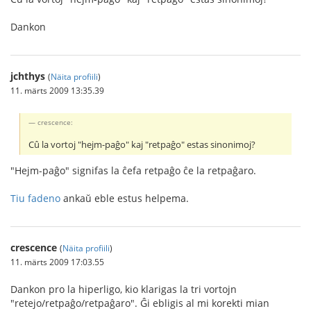
Dankon
jchthys
(
Näita profiili
)
11. märts 2009 13:35.39
crescence:
Cû la vortoj "hejm-paĝo" kaj "retpaĝo" estas sinonimoj?
"Hejm-paĝo" signifas la ĉefa retpaĝo ĉe la retpaĝaro.
Tiu fadeno
ankaŭ eble estus helpema.
crescence
(
Näita profiili
)
11. märts 2009 17:03.55
Dankon pro la hiperligo, kio klarigas la tri vortojn
"retejo/retpaĝo/retpaĝaro". Ĝi ebligis al mi korekti mian