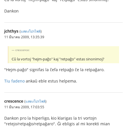
Dankon
jchthys
(
แสดงโปรไฟล์
)
11 มีนาคม 2009, 13:35:39
crescence:
Cû la vortoj "hejm-paĝo" kaj "retpaĝo" estas sinonimoj?
"Hejm-paĝo" signifas la ĉefa retpaĝo ĉe la retpaĝaro.
Tiu fadeno
ankaŭ eble estus helpema.
crescence
(
แสดงโปรไฟล์
)
11 มีนาคม 2009, 17:03:55
Dankon pro la hiperligo, kio klarigas la tri vortojn
"retejo/retpaĝo/retpaĝaro". Ĝi ebligis al mi korekti mian