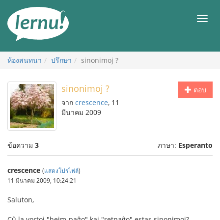
ไป
ยัง
เมนู
สารบัญ
ห้องสนทนา
ปรึกษา
sinonimoj ?
sinonimoj ?
ตอบ
จาก
crescence
, 11
มีนาคม 2009
ข้อความ
3
ภาษา:
Esperanto
crescence
(
แสดงโปรไฟล์
)
11 มีนาคม 2009, 10:24:21
Saluton,
Cû la vortoj "hejm-paĝo" kaj "retpaĝo" estas sinonimoj?