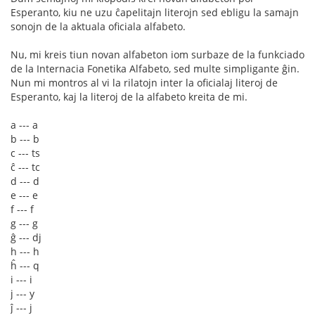
Esperanto, kiu ne uzu ĉapelitajn literojn sed ebligu la samajn
sonojn de la aktuala oficiala alfabeto.
Nu, mi kreis tiun novan alfabeton iom surbaze de la funkciado
de la Internacia Fonetika Alfabeto, sed multe simpligante ĝin.
Nun mi montros al vi la rilatojn inter la oficialaj literoj de
Esperanto, kaj la literoj de la alfabeto kreita de mi.
a --- a
b --- b
c --- ts
ĉ --- tc
d --- d
e --- e
f --- f
g --- g
ĝ --- dj
h --- h
ĥ --- q
i --- i
j --- y
ĵ --- j