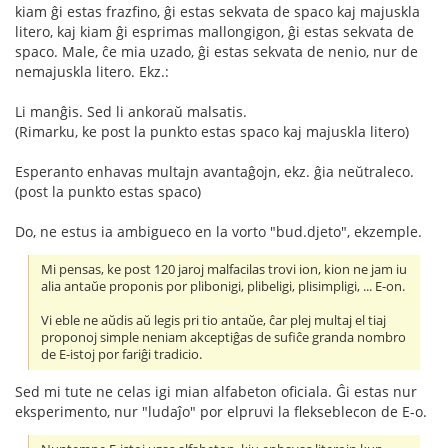
kiam ĝi estas frazfino, ĝi estas sekvata de spaco kaj majuskla
litero, kaj kiam ĝi esprimas mallongigon, ĝi estas sekvata de
spaco. Male, ĉe mia uzado, ĝi estas sekvata de nenio, nur de
nemajuskla litero. Ekz.:
Li manĝis. Sed li ankoraŭ malsatis.
(Rimarku, ke post la punkto estas spaco kaj majuskla litero)
Esperanto enhavas multajn avantaĝojn, ekz. ĝia neŭtraleco.
(post la punkto estas spaco)
Do, ne estus ia ambigueco en la vorto "bud.djeto", ekzemple.
Mi pensas, ke post 120 jaroj malfacilas trovi ion, kion ne jam iu
alia antaŭe proponis por plibonigi, plibeligi, plisimpligi, ... E-on.
Vi eble ne aŭdis aŭ legis pri tio antaŭe, ĉar plej multaj el tiaj
proponoj simple neniam akceptiĝas de sufiĉe granda nombro
de E-istoj por fariĝi tradicio.
Sed mi tute ne celas igi mian alfabeton oficiala. Ĝi estas nur
eksperimento, nur "ludaĵo" por elpruvi la flekseblecon de E-o.