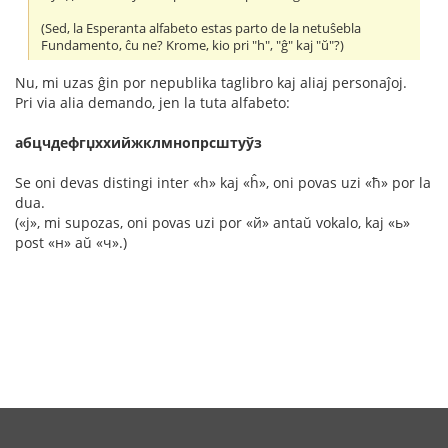
(Sed, la Esperanta alfabeto estas parto de la netuŝebla
Fundamento, ĉu ne? Krome, kio pri "h", "ĝ" kaj "ŭ"?)
Nu, mi uzas ĝin por nepublika taglibro kaj aliaj personaĵoj.
Pri via alia demando, jen la tuta alfabeto:
абцчдефгџххийжклмнопрсштуўз
Se oni devas distingi inter «h» kaj «ĥ», oni povas uzi «ћ» por la
dua.
(«ј», mi supozas, oni povas uzi por «й» antaŭ vokalo, kaj «ь»
post «н» aŭ «ч».)