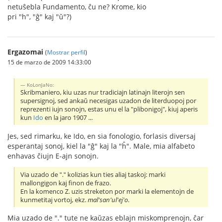
netuŝebla Fundamento, ĉu ne? Krome, kio
pri "h", "ĝ" kaj "ŭ"?)
Ergazomai
(
Mostrar perfil
)
15 de marzo de 2009 14:33:00
KoLonJaNo:
Skribmaniero, kiu uzas nur tradiciajn latinajn literojn sen
supersignoj, sed ankaŭ necesigas uzadon de literduopoj por
reprezenti iujn sonojn, estas unu el la "plibonigoj", kiuj aperis
kun
Ido
en la jaro 1907 ...
Jes, sed rimarku, ke Ido, en sia fonologio, forlasis diversaj
esperantaj sonoj, kiel la "ĝ" kaj la "ĥ". Male, mia alfabeto
enhavas ĉiujn E-ajn sonojn.
Via uzado de "." kolizias kun ties aliaj taskoj: marki
mallongigon kaj finon de frazo.
En la komenco Z. uzis streketon por marki la elementojn de
kunmetitaj vortoj, ekz.
mal'san'ul'ej'o
.
Mia uzado de "." tute ne kaŭzas eblajn miskomprenojn, ĉar