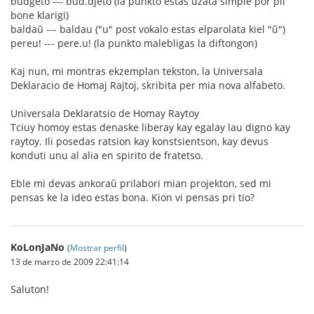
budĝeto --- bud.djeto (la punkto estas uzata simple por pli
bone klarigi)
baldaŭ --- baldau ("u" post vokalo estas elparolata kiel "ŭ")
pereu! --- pere.u! (la punkto malebligas la diftongon)
Kaj nun, mi montras ekzemplan tekston, la Universala
Deklaracio de Homaj Rajtoj, skribita per mia nova alfabeto.
Universala Deklaratsio de Homay Raytoy
Tciuy homoy estas denaske liberay kay egalay lau digno kay
raytoy. Ili posedas ratsion kay konstsientson, kay devus
konduti unu al alia en spirito de fratetso.
Eble mi devas ankoraŭ prilabori mian projekton, sed mi
pensas ke la ideo estas bona. Kion vi pensas pri tio?
KoLonJaNo
(
Mostrar perfil
)
13 de marzo de 2009 22:41:14
Saluton!