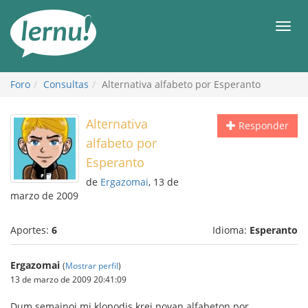
Contenido
Men
Foro
Consultas
Alternativa alfabeto por Esperanto
Alternativa
Responder
alfabeto por
Esperanto
de
Ergazomai
, 13 de
marzo de 2009
Aportes:
6
Idioma:
Esperanto
Ergazomai
(
Mostrar perfil
)
13 de marzo de 2009 20:41:09
Dum semajnoj mi klopodis krei novan alfabeton por