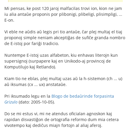
Mi pensas, ke post 120 jaroj malfacilas trovi ion, kion ne jam
iu alia antaŭe proponis por plibonigi, plibeligi, plisimpligi, ...
E-on.
Vi eble ne aŭdis aŭ legis pri tio antaŭe, ĉar plej multaj el tiaj
proponoj simple neniam akceptiĝas de sufiĉe granda nombro
de E-istoj por fariĝi tradicio.
Nuntempe E-istoj uzas alfabeton, kiu enhavas literojn kun
supersignoj (surpapere kaj en Unikodo-aj provincoj de
Komputilujo kaj Retlando).
Kiam tio ne eblas, plej multaj uzas aŭ la h-sistemon (ch ... u)
aŭ iksumas (c
x ... u
x) anstataŭe.
Pri iksumado legu en la
Blogo de bedaŭrinde forpasinta
Grizulo
(dato: 2005-10-05).
Do se mi estus vi, mi ne atendus oficialan agnoskon kaj
rapidan disvastiĝon de ortografia reformo dum mia cetera
vivotempo kaj dediĉus miajn fortojn al aliaj aferoj.