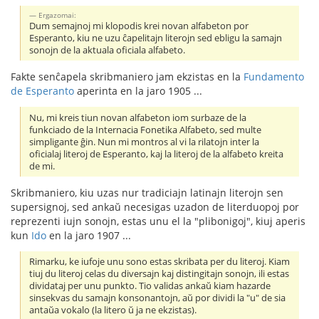
Ergazomai:
Dum semajnoj mi klopodis krei novan alfabeton por
Esperanto, kiu ne uzu ĉapelitajn literojn sed ebligu la samajn
sonojn de la aktuala oficiala alfabeto.
Fakte senĉapela skribmaniero jam ekzistas en la
Fundamento
de Esperanto
aperinta en la jaro 1905 ...
Nu, mi kreis tiun novan alfabeton iom surbaze de la
funkciado de la Internacia Fonetika Alfabeto, sed multe
simpligante ĝin. Nun mi montros al vi la rilatojn inter la
oficialaj literoj de Esperanto, kaj la literoj de la alfabeto kreita
de mi.
Skribmaniero, kiu uzas nur tradiciajn latinajn literojn sen
supersignoj, sed ankaŭ necesigas uzadon de literduopoj por
reprezenti iujn sonojn, estas unu el la "plibonigoj", kiuj aperis
kun
Ido
en la jaro 1907 ...
Rimarku, ke iufoje unu sono estas skribata per du literoj. Kiam
tiuj du literoj celas du diversajn kaj distingitajn sonojn, ili estas
dividataj per unu punkto. Tio validas ankaŭ kiam hazarde
sinsekvas du samajn konsonantojn, aŭ por dividi la "u" de sia
antaŭa vokalo (la litero ŭ ja ne ekzistas).