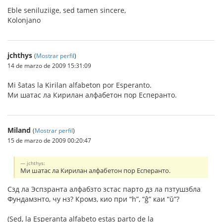
Eble seniluziige, sed tamen sincere,
Kolonjano
jchthys
(
Mostrar perfil
)
14 de marzo de 2009 15:31:09
Mi ŝatas la Kirilan alfabeton por Esperanto.
Ми шатас ла Кирилан алфабетон пор Есперанто.
Miland
(
Mostrar perfil
)
15 de marzo de 2009 00:20:47
jchthys:
Ми шатас ла Кирилан алфабетон пор Есперанто.
Сзд ла Эспзранта алфабзто зстас парто дз ла пзтушзбла
Фундамзнто, чу нз? Кромз, кио при “h”, “ĝ” каи “ŭ”?
(Sed, la Esperanta alfabeto estas parto de la