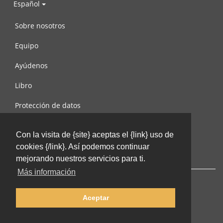
Español
Sobre nosotros
Equipo
Ayúdenos
Libro
Protección de datos
Condiciones de uso
Con la visita de {site} aceptas el {link} uso de
Contáctenos
cookies {/link}. Así podemos continuar
mejorando nuestros servicios para ti.
Más información
Aceptar
© 2002-2026 lernu.net |
Impressum