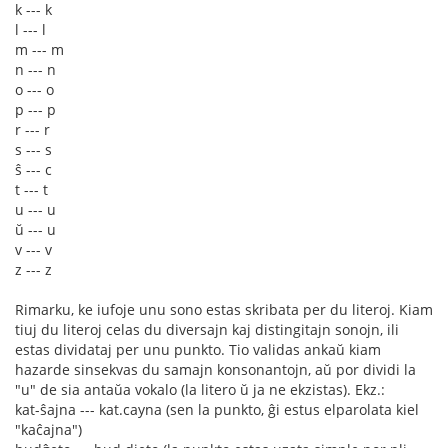
k --- k
l --- l
m --- m
n --- n
o --- o
p --- p
r --- r
s --- s
ŝ --- c
t --- t
u --- u
ŭ --- u
v --- v
z --- z
Rimarku, ke iufoje unu sono estas skribata per du literoj. Kiam
tiuj du literoj celas du diversajn kaj distingitajn sonojn, ili
estas dividataj per unu punkto. Tio validas ankaŭ kiam
hazarde sinsekvas du samajn konsonantojn, aŭ por dividi la
"u" de sia antaŭa vokalo (la litero ŭ ja ne ekzistas). Ekz.:
kat-ŝajna --- kat.cayna (sen la punkto, ĝi estus elparolata kiel
"kaĉajna")