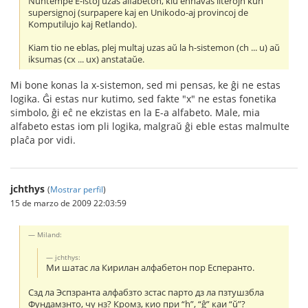
Nuntempe E-istoj uzas alfabeton, kiu enhavas literojn kun
supersignoj (surpapere kaj en Unikodo-aj provincoj de
Komputilujo kaj Retlando).
Kiam tio ne eblas, plej multaj uzas aŭ la h-sistemon (ch ... u) aŭ
iksumas (c
x ... u
x) anstataŭe.
Mi bone konas la x-sistemon, sed mi pensas, ke ĝi ne estas
logika. Ĝi estas nur kutimo, sed fakte "x" ne estas fonetika
simbolo, ĝi eĉ ne ekzistas en la E-a alfabeto. Male, mia
alfabeto estas iom pli logika, malgraŭ ĝi eble estas malmulte
plaĉa por vidi.
jchthys
(
Mostrar perfil
)
15 de marzo de 2009 22:03:59
Miland:
jchthys:
Ми шатас ла Кирилан алфабетон пор Есперанто.
Сзд ла Эспзранта алфабзто зстас парто дз ла пзтушзбла
Фундамзнто, чу нз? Кромз, кио при “h”, “ĝ” каи “ŭ”?