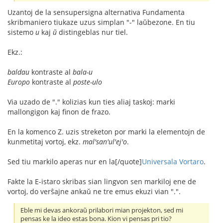
Uzantoj de la sensupersigna alternativa Fundamenta
skribmaniero tiukaze uzus simplan "-" laŭbezone. En tiu
sistemo
u
kaj
ŭ
distingeblas nur tiel.
Ekz.:
baldau
kontraste al
bala-u
Europo
kontraste al
poste-ulo
Via uzado de "." kolizias kun ties aliaj taskoj: marki
mallongigon kaj finon de frazo.
En la komenco Z. uzis streketon por marki la elementojn de
kunmetitaj vortoj, ekz.
mal'san'ul'ej'o
.
Sed tiu markilo aperas nur en la[/quote]
Universala Vortaro
.
Fakte la E-istaro skribas sian lingvon sen markiloj ene de
vortoj, do verŝajne ankaŭ ne tre emus ekuzi vian ".".
Eble mi devas ankoraŭ prilabori mian projekton, sed mi
pensas ke la ideo estas bona. Kion vi pensas pri tio?