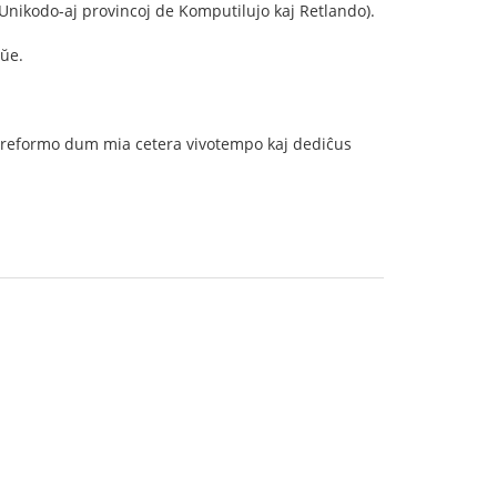
Unikodo-aj provincoj de Komputilujo kaj Retlando).
aŭe.
ia reformo dum mia cetera vivotempo kaj dediĉus