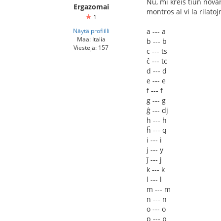
Nu, mi kreis tiun nova
Ergazomai
montros al vi la rilatoj
1
Näytä profiilli
a --- a
Maa: Italia
b --- b
Viestejä: 157
c --- ts
ĉ --- tc
d --- d
e --- e
f --- f
g --- g
ĝ --- dj
h --- h
ĥ --- q
i --- i
j --- y
ĵ --- j
k --- k
l --- l
m --- m
n --- n
o --- o
p --- p