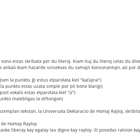
sono estas skribata per du literoj. Kiam tiuj du literoj celas du diver
s ankaŭ kiam hazarde sinsekvas du samajn konsonantojn, aŭ por divid
 (sen la punkto, ĝi estus elparolata kiel "kaĉajna")
la punkto estas uzata simple por pli bone klarigi)
post vokalo estas elparolata kiel "ŭ")
punkto malebligas la diftongon)
zemplan tekston, la Universala Deklaracio de Homaj Rajtoj, skribit
o de Homay Raytoy
ske liberay kay egalay lau digno kay raytoy. Ili posedas ratsion ka