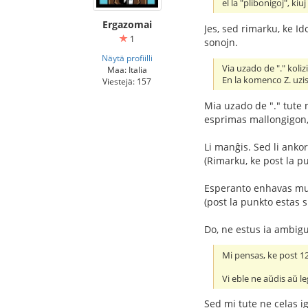
el la "plibonigoj", ki
Ergazomai
Jes, sed rimarku, ke Id
1
sonojn.
Näytä profiilli
Via uzado de "." koliz
Maa: Italia
En la komenco Z. uzi
Viestejä: 157
Mia uzado de "." tute 
esprimas mallongigon, 
Li manĝis. Sed li anko
(Rimarku, ke post la p
Esperanto enhavas mul
(post la punkto estas 
Do, ne estus ia ambigu
Mi pensas, ke post 120
Vi eble ne aŭdis aŭ le
Sed mi tute ne celas ig