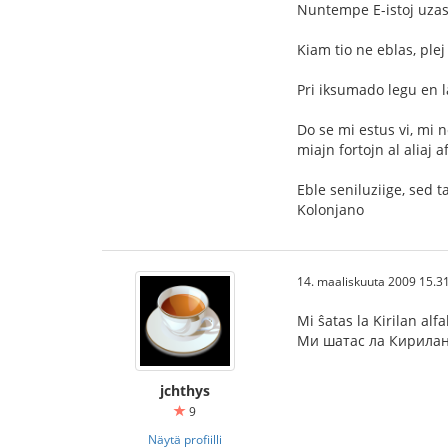
Nuntempe E-istoj uzas 
Kiam tio ne eblas, plej
Pri iksumado legu en 
Do se mi estus vi, mi 
miajn fortojn al aliaj a
Eble seniluziige, sed 
Kolonjano
14. maaliskuuta 2009 15.3
Mi ŝatas la Kirilan al
Ми шатас ла Кирилан
jchthys
9
Näytä profiilli