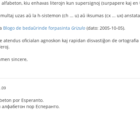
alfabeton, kiu enhavas literojn kun supersignoj (surpapere kaj en 
 multaj uzas aŭ la h-sistemon (ch ... u) aŭ iksumas (c
x ... u
x) anstat
la
Blogo de bedaŭrinde forpasinta
Grizulo
(dato: 2005-10-05).
ne atendus oficialan agnoskon kaj rapidan disvastiĝon de ortograf
feroj.
tamen sincere,
1.09
fabeton por Esperanto.
 алфабетон пор Есперанто.