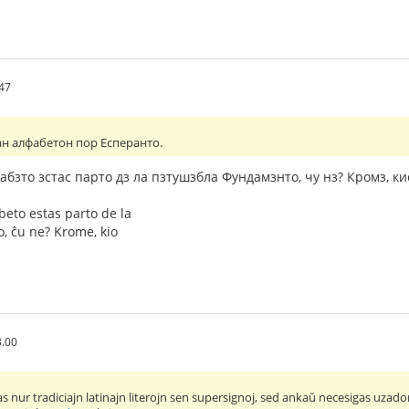
.47
н алфабетон пор Есперанто.
бзто зстас парто дз ла пзтушзбла Фундамзнто, чу нз? Кромз, кио 
beto estas parto de la
 ĉu ne? Krome, kio
3.00
s nur tradiciajn latinajn literojn sen supersignoj, sed ankaŭ necesigas uzado