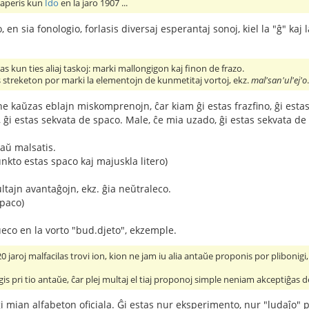
uj aperis kun
Ido
en la jaro 1907 ...
o, en sia fonologio, forlasis diversaj esperantaj sonoj, kiel la "ĝ" ka
ias kun ties aliaj taskoj: marki mallongigon kaj finon de frazo.
s streketon por marki la elementojn de kunmetitaj vortoj, ekz.
mal'san'ul'ej'o
ne kaŭzas eblajn miskomprenojn, ĉar kiam ĝi estas frazfino, ĝi estas
ĝi estas sekvata de spaco. Male, ĉe mia uzado, ĝi estas sekvata de 
raŭ malsatis.
unkto estas spaco kaj majuskla litero)
tajn avantaĝojn, ekz. ĝia neŭtraleco.
spaco)
eco en la vorto "bud.djeto", ekzemple.
 jaroj malfacilas trovi ion, kion ne jam iu alia antaŭe proponis por plibonigi, pli
gis pri tio antaŭe, ĉar plej multaj el tiaj proponoj simple neniam akceptiĝas d
i mian alfabeton oficiala. Ĝi estas nur eksperimento, nur "ludaĵo" p