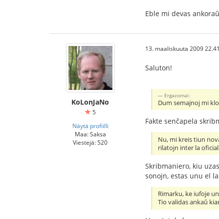
Eble mi devas ankoraŭ 
13. maaliskuuta 2009 22.4
Saluton!
Ergazomai:
KoLonJaNo
Dum semajnoj mi klopo
5
Fakte senĉapela skrib
Näytä profiilli
Maa: Saksa
Nu, mi kreis tiun nov
Viestejä: 520
rilatojn inter la ofici
Skribmaniero, kiu uzas
sonojn, estas unu el la
Rimarku, ke iufoje unu
Tio validas ankaŭ kia