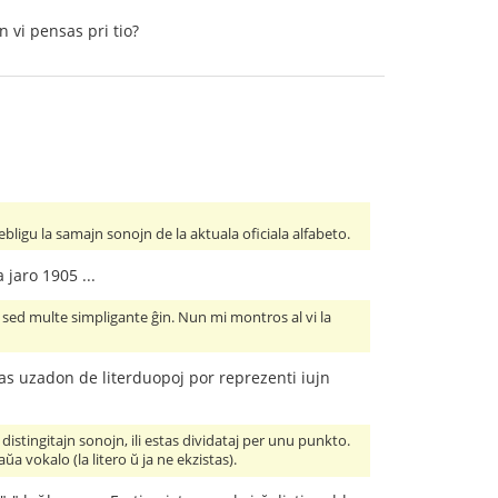
 vi pensas pri tio?
ligu la samajn sonojn de la aktuala oficiala alfabeto.
 jaro 1905 ...
 sed multe simpligante ĝin. Nun mi montros al vi la
gas uzadon de literduopoj por reprezenti iujn
 distingitajn sonojn, ili estas dividataj per unu punkto.
 vokalo (la litero ŭ ja ne ekzistas).