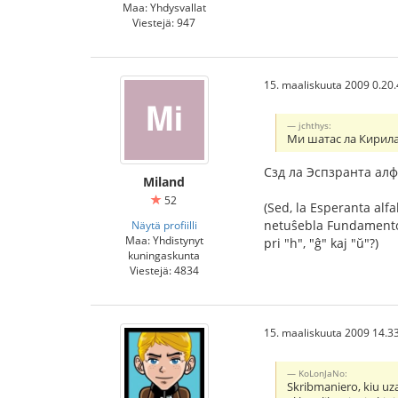
Maa: Yhdysvallat
Viestejä: 947
15. maaliskuuta 2009 0.20
jchthys:
Ми шатас ла Кирила
Сзд ла Эспзранта алфа
Miland
52
(Sed, la Esperanta alfa
netuŝebla Fundamento,
Näytä profiilli
Maa: Yhdistynyt
pri "h", "ĝ" kaj "ŭ"?)
kuningaskunta
Viestejä: 4834
15. maaliskuuta 2009 14.3
KoLonJaNo:
Skribmaniero, kiu uza