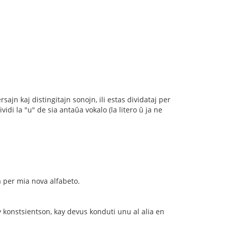
sajn kaj distingitajn sonojn, ili estas dividataj per
i la "u" de sia antaŭa vokalo (la litero ŭ ja ne
a per mia nova alfabeto.
y konstsientson, kay devus konduti unu al alia en