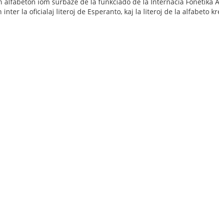
n alfabeton iom surbaze de la funkciado de la Internacia Fonetika 
n inter la oficialaj literoj de Esperanto, kaj la literoj de la alfabeto k