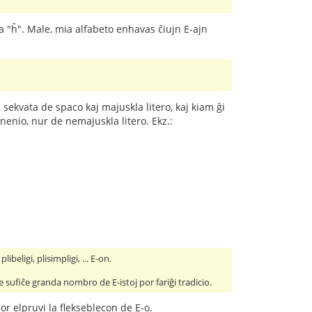
j la "ĥ". Male, mia alfabeto enhavas ĉiujn E-ajn
.
 sekvata de spaco kaj majuskla litero, kaj kiam ĝi
nenio, nur de nemajuskla litero. Ekz.:
beligi, plisimpligi, ... E-on.
e sufiĉe granda nombro de E-istoj por fariĝi tradicio.
or elpruvi la flekseblecon de E-o.