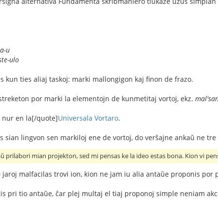
rsigna alternativa Fundamenta skribmaniero tiukaze uzus simplan 
a-u
ste-ulo
as kun ties aliaj taskoj: marki mallongigon kaj finon de frazo.
streketon por marki la elementojn de kunmetitaj vortoj, ekz.
mal'san
 nur en la[/quote]
Universala Vortaro
.
as sian lingvon sen markiloj ene de vortoj, do verŝajne ankaŭ ne tre
 prilabori mian projekton, sed mi pensas ke la ideo estas bona. Kion vi pens
aroj malfacilas trovi ion, kion ne jam iu alia antaŭe proponis por plib
gis pri tio antaŭe, ĉar plej multaj el tiaj proponoj simple neniam a