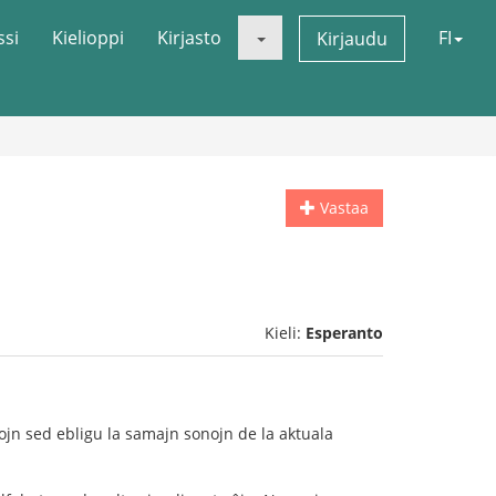
ssi
Kielioppi
Kirjasto
FI
Kirjaudu
Vastaa
Kieli:
Esperanto
ojn sed ebligu la samajn sonojn de la aktuala