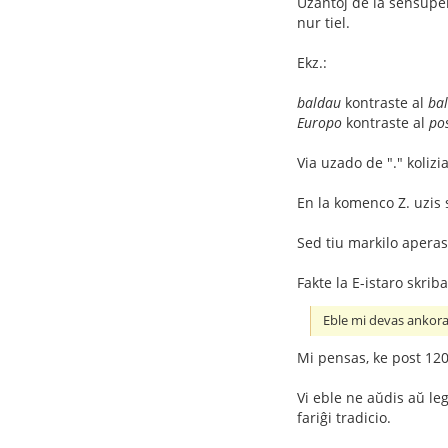
Uzantoj de la sensupe
nur tiel.
Ekz.:
baldau
kontraste al
bal
Europo
kontraste al
po
Via uzado de "." kolizi
En la komenco Z. uzis 
Sed tiu markilo aperas
Fakte la E-istaro skrib
Eble mi devas ankoraŭ
Mi pensas, ke post 120 j
Vi eble ne aŭdis aŭ le
fariĝi tradicio.