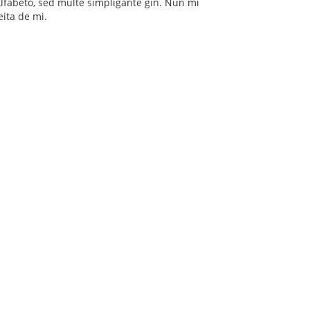
Alfabeto, sed multe simpligante ĝin. Nun mi
reita de mi.