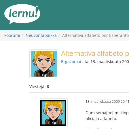
Tästä
sisältöön
Foorumi
Neuvontapaikka
Alternativa alfabeto por Esperanto
Alternativa alfabeto 
Ergazomai
:lta, 13. maaliskuuta 20
Viestejä:
6
13. maaliskuuta 2009 20.4
Dum semajnoj mi klopod
oficiala alfabeto.