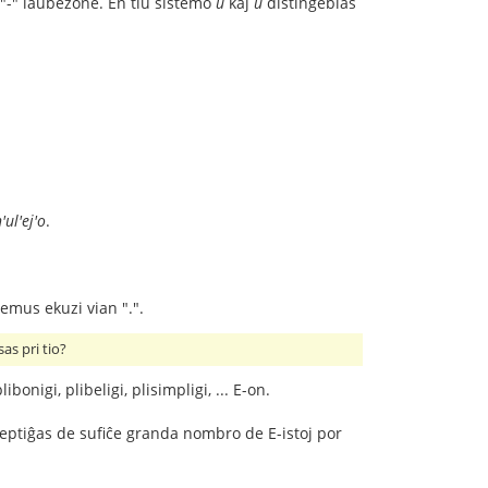
"-" laŭbezone. En tiu sistemo
u
kaj
ŭ
distingeblas
'ul'ej'o
.
 emus ekuzi vian ".".
as pri tio?
onigi, plibeligi, plisimpligi, ... E-on.
kceptiĝas de sufiĉe granda nombro de E-istoj por