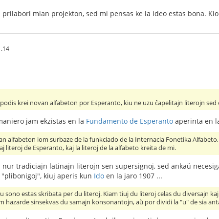
prilabori mian projekton, sed mi pensas ke la ideo estas bona. Kion
1.14
dis krei novan alfabeton por Esperanto, kiu ne uzu ĉapelitajn literojn sed eb
maniero jam ekzistas en la
Fundamento de Esperanto
aperinta en la
an alfabeton iom surbaze de la funkciado de la Internacia Fonetika Alfabeto,
alaj literoj de Esperanto, kaj la literoj de la alfabeto kreita de mi.
 nur tradiciajn latinajn literojn sen supersignoj, sed ankaŭ necesi
 "plibonigoj", kiuj aperis kun
Ido
en la jaro 1907 ...
 sono estas skribata per du literoj. Kiam tiuj du literoj celas du diversajn kaj
m hazarde sinsekvas du samajn konsonantojn, aŭ por dividi la "u" de sia antaŭa