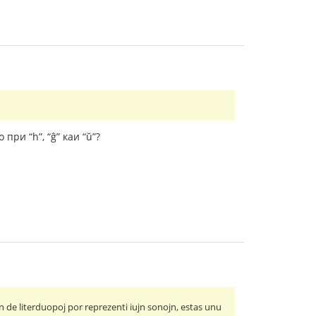
при “h”, “ĝ” каи “ŭ”?
n de literduopoj por reprezenti iujn sonojn, estas unu