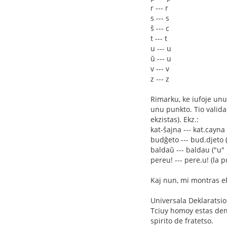
r --- r
s --- s
ŝ --- c
t --- t
u --- u
ŭ --- u
v --- v
z --- z
Rimarku, ke iufoje unu 
unu punkto. Tio valida
ekzistas). Ekz.:
kat-ŝajna --- kat.cayna
budĝeto --- bud.djeto (
baldaŭ --- baldau ("u" 
pereu! --- pere.u! (la 
Kaj nun, mi montras ek
Universala Deklaratsi
Tciuy homoy estas dena
spirito de fratetso.