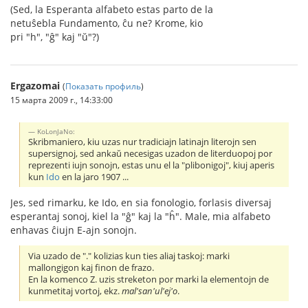
(Sed, la Esperanta alfabeto estas parto de la
netuŝebla Fundamento, ĉu ne? Krome, kio
pri "h", "ĝ" kaj "ŭ"?)
Ergazomai
(
Показать профиль
)
15 марта 2009 г., 14:33:00
KoLonJaNo:
Skribmaniero, kiu uzas nur tradiciajn latinajn literojn sen
supersignoj, sed ankaŭ necesigas uzadon de literduopoj por
reprezenti iujn sonojn, estas unu el la "plibonigoj", kiuj aperis
kun
Ido
en la jaro 1907 ...
Jes, sed rimarku, ke Ido, en sia fonologio, forlasis diversaj
esperantaj sonoj, kiel la "ĝ" kaj la "ĥ". Male, mia alfabeto
enhavas ĉiujn E-ajn sonojn.
Via uzado de "." kolizias kun ties aliaj taskoj: marki
mallongigon kaj finon de frazo.
En la komenco Z. uzis streketon por marki la elementojn de
kunmetitaj vortoj, ekz.
mal'san'ul'ej'o
.