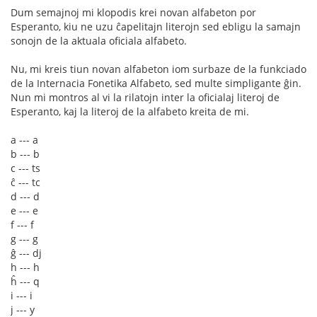
Dum semajnoj mi klopodis krei novan alfabeton por
Esperanto, kiu ne uzu ĉapelitajn literojn sed ebligu la samajn
sonojn de la aktuala oficiala alfabeto.
Nu, mi kreis tiun novan alfabeton iom surbaze de la funkciado
de la Internacia Fonetika Alfabeto, sed multe simpligante ĝin.
Nun mi montros al vi la rilatojn inter la oficialaj literoj de
Esperanto, kaj la literoj de la alfabeto kreita de mi.
a --- a
b --- b
c --- ts
ĉ --- tc
d --- d
e --- e
f --- f
g --- g
ĝ --- dj
h --- h
ĥ --- q
i --- i
j --- y