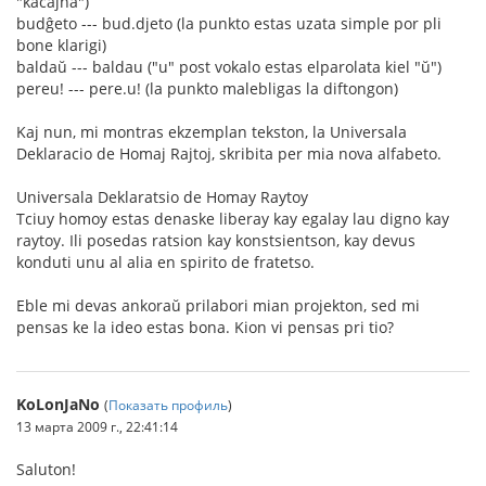
"kaĉajna")
budĝeto --- bud.djeto (la punkto estas uzata simple por pli
bone klarigi)
baldaŭ --- baldau ("u" post vokalo estas elparolata kiel "ŭ")
pereu! --- pere.u! (la punkto malebligas la diftongon)
Kaj nun, mi montras ekzemplan tekston, la Universala
Deklaracio de Homaj Rajtoj, skribita per mia nova alfabeto.
Universala Deklaratsio de Homay Raytoy
Tciuy homoy estas denaske liberay kay egalay lau digno kay
raytoy. Ili posedas ratsion kay konstsientson, kay devus
konduti unu al alia en spirito de fratetso.
Eble mi devas ankoraŭ prilabori mian projekton, sed mi
pensas ke la ideo estas bona. Kion vi pensas pri tio?
KoLonJaNo
(
Показать профиль
)
13 марта 2009 г., 22:41:14
Saluton!