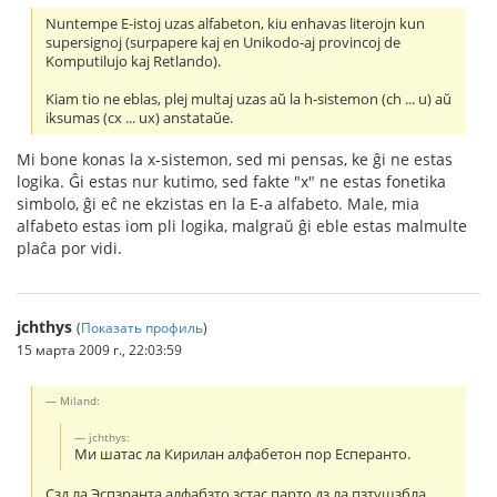
Nuntempe E-istoj uzas alfabeton, kiu enhavas literojn kun
supersignoj (surpapere kaj en Unikodo-aj provincoj de
Komputilujo kaj Retlando).
Kiam tio ne eblas, plej multaj uzas aŭ la h-sistemon (ch ... u) aŭ
iksumas (c
x ... u
x) anstataŭe.
Mi bone konas la x-sistemon, sed mi pensas, ke ĝi ne estas
logika. Ĝi estas nur kutimo, sed fakte "x" ne estas fonetika
simbolo, ĝi eĉ ne ekzistas en la E-a alfabeto. Male, mia
alfabeto estas iom pli logika, malgraŭ ĝi eble estas malmulte
plaĉa por vidi.
jchthys
(
Показать профиль
)
15 марта 2009 г., 22:03:59
Miland:
jchthys:
Ми шатас ла Кирилан алфабетон пор Есперанто.
Сзд ла Эспзранта алфабзто зстас парто дз ла пзтушзбла