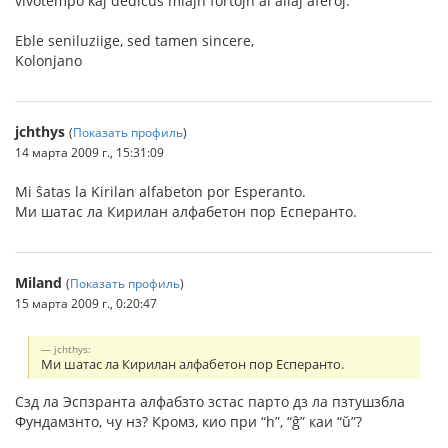
vivotempo kaj dediĉus miajn fortojn al aliaj aferoj.
Eble seniluziige, sed tamen sincere,
Kolonjano
jchthys
(
Показать профиль
)
14 марта 2009 г., 15:31:09
Mi ŝatas la Kirilan alfabeton por Esperanto.
Ми шатас ла Кирилан алфабетон пор Есперанто.
Miland
(
Показать профиль
)
15 марта 2009 г., 0:20:47
jchthys:
Ми шатас ла Кирилан алфабетон пор Есперанто.
Сзд ла Эспзранта алфабзто зстас парто дз ла пзтушзбла
Фундамзнто, чу нз? Кромз, кио при “h”, “ĝ” каи “ŭ”?