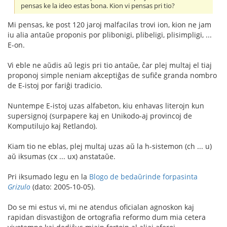
pensas ke la ideo estas bona. Kion vi pensas pri tio?
Mi pensas, ke post 120 jaroj malfacilas trovi ion, kion ne jam
iu alia antaŭe proponis por plibonigi, plibeligi, plisimpligi, ...
E-on.
Vi eble ne aŭdis aŭ legis pri tio antaŭe, ĉar plej multaj el tiaj
proponoj simple neniam akceptiĝas de sufiĉe granda nombro
de E-istoj por fariĝi tradicio.
Nuntempe E-istoj uzas alfabeton, kiu enhavas literojn kun
supersignoj (surpapere kaj en Unikodo-aj provincoj de
Komputilujo kaj Retlando).
Kiam tio ne eblas, plej multaj uzas aŭ la h-sistemon (ch ... u)
aŭ iksumas (c
x ... u
x) anstataŭe.
Pri iksumado legu en la
Blogo de bedaŭrinde forpasinta
Grizulo
(dato: 2005-10-05).
Do se mi estus vi, mi ne atendus oficialan agnoskon kaj
rapidan disvastiĝon de ortografia reformo dum mia cetera