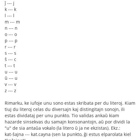
ĵ --- j
k --- k
l --- l
m --- m
n --- n
o --- o
p --- p
r --- r
s --- s
ŝ --- c
t --- t
u --- u
ŭ --- u
v --- v
z --- z
Rimarku, ke iufoje unu sono estas skribata per du literoj. Kiam
tiuj du literoj celas du diversajn kaj distingitajn sonojn, ili
estas dividataj per unu punkto. Tio validas ankaŭ kiam
hazarde sinsekvas du samajn konsonantojn, aŭ por dividi la
"u" de sia antaŭa vokalo (la litero ŭ ja ne ekzistas). Ekz.:
kat-ŝajna --- kat.cayna (sen la punkto, ĝi estus elparolata kiel