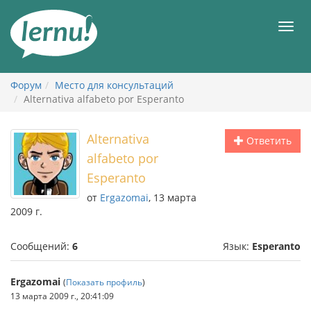
К
содержанию
Мен
Форум
Место для консультаций
Alternativa alfabeto por Esperanto
Alternativa
Ответить
alfabeto por
Esperanto
от
Ergazomai
, 13 марта
2009 г.
Сообщений:
6
Язык:
Esperanto
Ergazomai
(
Показать профиль
)
13 марта 2009 г., 20:41:09