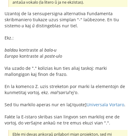
antaŭa vokalo (la litero ŭ ja ne ekzistas).
Uzantoj de la sensupersigna alternativa Fundamenta
skribmaniero tiukaze uzus simplan "-" laŭbezone. En tiu
sistemo
u
kaj
ŭ
distingeblas nur tiel.
Ekz.:
baldau
kontraste al
bala-u
Europo
kontraste al
poste-ulo
Via uzado de "." kolizias kun ties aliaj taskoj: marki
mallongigon kaj finon de frazo.
En la komenco Z. uzis streketon por marki la elementojn de
kunmetitaj vortoj, ekz.
mal'san'ul'ej'o
.
Sed tiu markilo aperas nur en la[/quote]
Universala Vortaro
.
Fakte la E-istaro skribas sian lingvon sen markiloj ene de
vortoj, do verŝajne ankaŭ ne tre emus ekuzi vian ".".
Eble mi devas ankoraŭ prilabori mian projekton, sed mi