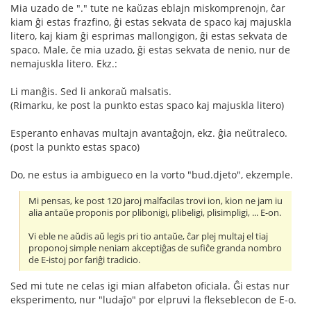
Mia uzado de "." tute ne kaŭzas eblajn miskomprenojn, ĉar
kiam ĝi estas frazfino, ĝi estas sekvata de spaco kaj majuskla
litero, kaj kiam ĝi esprimas mallongigon, ĝi estas sekvata de
spaco. Male, ĉe mia uzado, ĝi estas sekvata de nenio, nur de
nemajuskla litero. Ekz.:
Li manĝis. Sed li ankoraŭ malsatis.
(Rimarku, ke post la punkto estas spaco kaj majuskla litero)
Esperanto enhavas multajn avantaĝojn, ekz. ĝia neŭtraleco.
(post la punkto estas spaco)
Do, ne estus ia ambigueco en la vorto "bud.djeto", ekzemple.
Mi pensas, ke post 120 jaroj malfacilas trovi ion, kion ne jam iu
alia antaŭe proponis por plibonigi, plibeligi, plisimpligi, ... E-on.
Vi eble ne aŭdis aŭ legis pri tio antaŭe, ĉar plej multaj el tiaj
proponoj simple neniam akceptiĝas de sufiĉe granda nombro
de E-istoj por fariĝi tradicio.
Sed mi tute ne celas igi mian alfabeton oficiala. Ĝi estas nur
eksperimento, nur "ludaĵo" por elpruvi la flekseblecon de E-o.