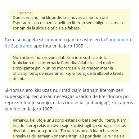
Ergazomai:
Dum semajnoj mi klopodis krei novan alfabeton por
Esperanto, kiu ne uzu ĉapelitajn literojn sed ebligu la samajn
sonojn de la aktuala oficiala alfabeto.
Fakte senĉapela skribmaniero jam ekzistas en la
Fundamento
de Esperanto
aperinta en la jaro 1905 ...
Nu, mi kreis tiun novan alfabeton iom surbaze de la
funkciado de la Internacia Fonetika Alfabeto, sed multe
simpligante ĝin. Nun mi montros al vi la rilatojn inter la
oficialaj literoj de Esperanto, kaj la literoj de la alfabeto kreita
de mi.
Skribmaniero, kiu uzas nur tradiciajn latinajn literojn sen
supersignoj, sed ankaŭ necesigas uzadon de literduopoj por
reprezenti iujn sonojn, estas unu el la "plibonigoj", kiuj aperis
kun
Ido
en la jaro 1907 ...
Rimarku, ke iufoje unu sono estas skribata per du literoj. Kiam
tiuj du literoj celas du diversajn kaj distingitajn sonojn, ili estas
dividataj per unu punkto. Tio validas ankaŭ kiam hazarde
sinsekvas du samajn konsonantojn, aŭ por dividi la "u" de sia