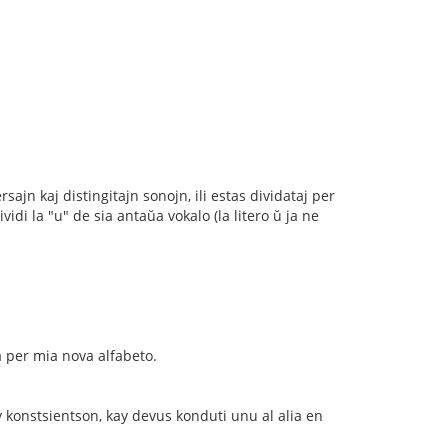
sajn kaj distingitajn sonojn, ili estas dividataj per
i la "u" de sia antaŭa vokalo (la litero ŭ ja ne
a per mia nova alfabeto.
y konstsientson, kay devus konduti unu al alia en