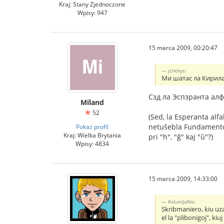
Kraj: Stany Zjednoczone
Wpisy: 947
15 marca 2009, 00:20:47
jchthys:
Ми шатас ла Кирила
Сзд ла Эспзранта алфа
Miland
52
(Sed, la Esperanta alfa
netuŝebla Fundamento,
Pokaż profil
Kraj: Wielka Brytania
pri "h", "ĝ" kaj "ŭ"?)
Wpisy: 4834
15 marca 2009, 14:33:00
KoLonJaNo:
Skribmaniero, kiu uza
el la "plibonigoj", ki