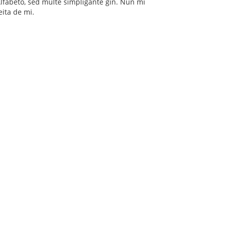
Alfabeto, sed multe simpligante ĝin. Nun mi
reita de mi.