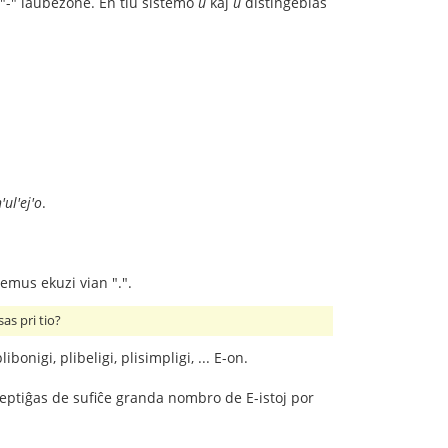
"-" laŭbezone. En tiu sistemo
u
kaj
ŭ
distingeblas
'ul'ej'o
.
 emus ekuzi vian ".".
as pri tio?
onigi, plibeligi, plisimpligi, ... E-on.
kceptiĝas de sufiĉe granda nombro de E-istoj por