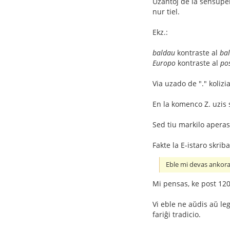
Uzantoj de la sensupe
nur tiel.
Ekz.:
baldau
kontraste al
bal
Europo
kontraste al
po
Via uzado de "." kolizi
En la komenco Z. uzis 
Sed tiu markilo aperas
Fakte la E-istaro skrib
Eble mi devas ankoraŭ
Mi pensas, ke post 120 j
Vi eble ne aŭdis aŭ le
fariĝi tradicio.