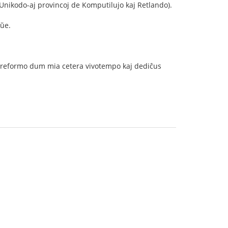
Unikodo-aj provincoj de Komputilujo kaj Retlando).
aŭe.
ia reformo dum mia cetera vivotempo kaj dediĉus