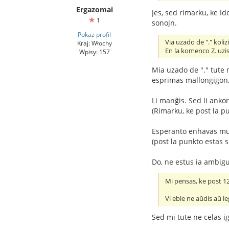
Ergazomai
Jes, sed rimarku, ke Id
1
sonojn.
Pokaż profil
Via uzado de "." koliz
Kraj: Włochy
En la komenco Z. uzi
Wpisy: 157
Mia uzado de "." tute 
esprimas mallongigon, 
Li manĝis. Sed li anko
(Rimarku, ke post la p
Esperanto enhavas mul
(post la punkto estas 
Do, ne estus ia ambigu
Mi pensas, ke post 120
Vi eble ne aŭdis aŭ le
Sed mi tute ne celas ig