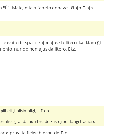
j la "ĥ". Male, mia alfabeto enhavas ĉiujn E-ajn
.
 sekvata de spaco kaj majuskla litero, kaj kiam ĝi
nenio, nur de nemajuskla litero. Ekz.:
beligi, plisimpligi, ... E-on.
e sufiĉe granda nombro de E-istoj por fariĝi tradicio.
or elpruvi la flekseblecon de E-o.