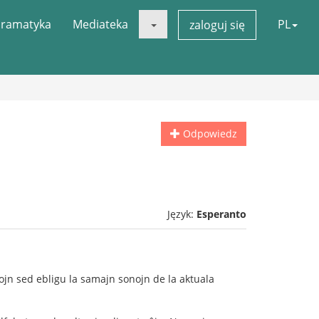
ramatyka
Mediateka
PL
zaloguj się
Odpowiedz
Język:
Esperanto
ojn sed ebligu la samajn sonojn de la aktuala