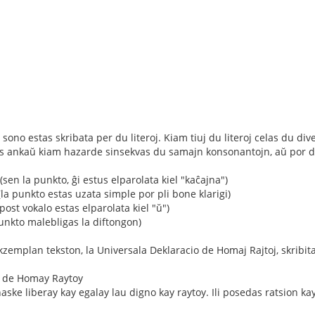
sono estas skribata per du literoj. Kiam tiuj du literoj celas du diver
s ankaŭ kiam hazarde sinsekvas du samajn konsonantojn, aŭ por divid
 (sen la punkto, ĝi estus elparolata kiel "kaĉajna")
la punkto estas uzata simple por pli bone klarigi)
post vokalo estas elparolata kiel "ŭ")
punkto malebligas la diftongon)
zemplan tekston, la Universala Deklaracio de Homaj Rajtoj, skribit
o de Homay Raytoy
ske liberay kay egalay lau digno kay raytoy. Ili posedas ratsion ka