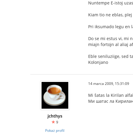
Nuntempe E-istoj uzas 
Kiam tio ne eblas, plej
Pri iksumado legu en 
Do se mi estus vi, mi 
miajn fortojn al aliaj a
Eble seniluziige, sed 
Kolonjano
14 marca 2009, 15:31:09
Mi ŝatas la Kirilan al
Ми шатас ла Кирилан
jchthys
9
Pokaż profil