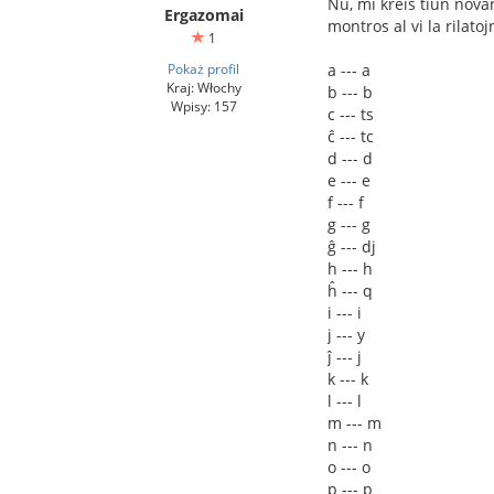
Nu, mi kreis tiun nova
Ergazomai
montros al vi la rilatoj
1
Pokaż profil
a --- a
Kraj: Włochy
b --- b
Wpisy: 157
c --- ts
ĉ --- tc
d --- d
e --- e
f --- f
g --- g
ĝ --- dj
h --- h
ĥ --- q
i --- i
j --- y
ĵ --- j
k --- k
l --- l
m --- m
n --- n
o --- o
p --- p