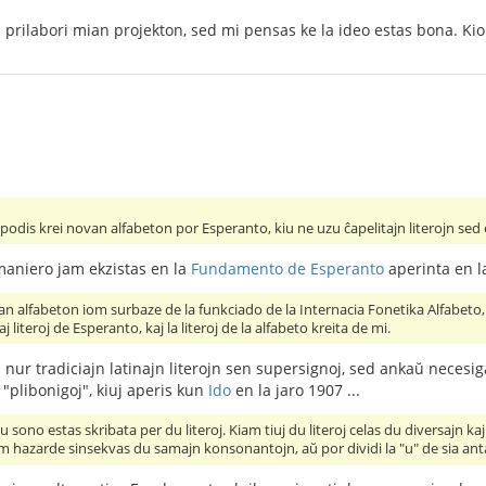
prilabori mian projekton, sed mi pensas ke la ideo estas bona. Kion
dis krei novan alfabeton por Esperanto, kiu ne uzu ĉapelitajn literojn sed eb
maniero jam ekzistas en la
Fundamento de Esperanto
aperinta en la
an alfabeton iom surbaze de la funkciado de la Internacia Fonetika Alfabeto,
alaj literoj de Esperanto, kaj la literoj de la alfabeto kreita de mi.
 nur tradiciajn latinajn literojn sen supersignoj, sed ankaŭ necesi
 "plibonigoj", kiuj aperis kun
Ido
en la jaro 1907 ...
 sono estas skribata per du literoj. Kiam tiuj du literoj celas du diversajn kaj
m hazarde sinsekvas du samajn konsonantojn, aŭ por dividi la "u" de sia antaŭa