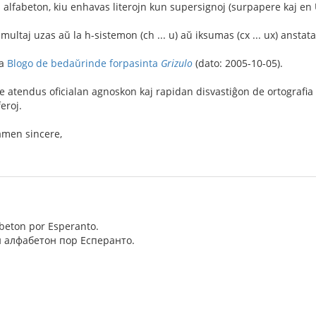
alfabeton, kiu enhavas literojn kun supersignoj (surpapere kaj en 
 multaj uzas aŭ la h-sistemon (ch ... u) aŭ iksumas (c
x ... u
x) anstat
la
Blogo de bedaŭrinde forpasinta
Grizulo
(dato: 2005-10-05).
ne atendus oficialan agnoskon kaj rapidan disvastiĝon de ortograf
feroj.
tamen sincere,
fabeton por Esperanto.
 алфабетон пор Есперанто.