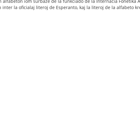
n alfabeton iom surbaze de la funkciado de la Internacia Fonetika 
n inter la oficialaj literoj de Esperanto, kaj la literoj de la alfabeto k