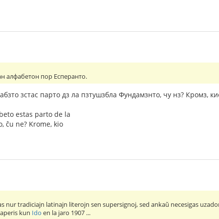
н алфабетон пор Есперанто.
бзто зстас парто дз ла пзтушзбла Фундамзнто, чу нз? Кромз, кио 
beto estas parto de la
 ĉu ne? Krome, kio
s nur tradiciajn latinajn literojn sen supersignoj, sed ankaŭ necesigas uzado
uj aperis kun
Ido
en la jaro 1907 ...