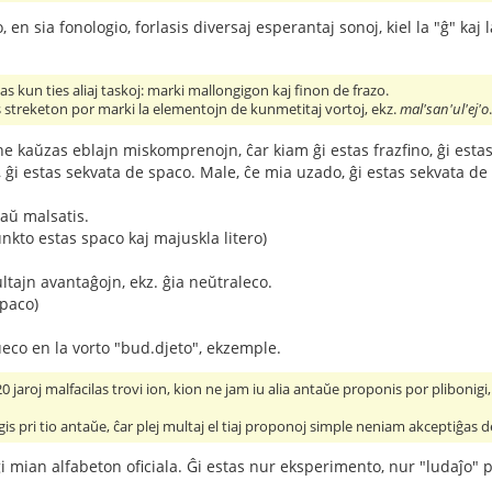
o, en sia fonologio, forlasis diversaj esperantaj sonoj, kiel la "ĝ" ka
ias kun ties aliaj taskoj: marki mallongigon kaj finon de frazo.
s streketon por marki la elementojn de kunmetitaj vortoj, ekz.
mal'san'ul'ej'o
ne kaŭzas eblajn miskomprenojn, ĉar kiam ĝi estas frazfino, ĝi estas
ĝi estas sekvata de spaco. Male, ĉe mia uzado, ĝi estas sekvata de 
raŭ malsatis.
unkto estas spaco kaj majuskla litero)
tajn avantaĝojn, ekz. ĝia neŭtraleco.
spaco)
eco en la vorto "bud.djeto", ekzemple.
 jaroj malfacilas trovi ion, kion ne jam iu alia antaŭe proponis por plibonigi, pli
gis pri tio antaŭe, ĉar plej multaj el tiaj proponoj simple neniam akceptiĝas d
i mian alfabeton oficiala. Ĝi estas nur eksperimento, nur "ludaĵo" p