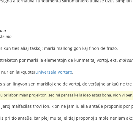
rsigna alternativa Fundamenta skribmaniero tiukaze uzus simplan 
a-u
ste-ulo
as kun ties aliaj taskoj: marki mallongigon kaj finon de frazo.
streketon por marki la elementojn de kunmetitaj vortoj, ekz.
mal'san
 nur en la[/quote]
Universala Vortaro
.
as sian lingvon sen markiloj ene de vortoj, do verŝajne ankaŭ ne tre
 prilabori mian projekton, sed mi pensas ke la ideo estas bona. Kion vi pens
aroj malfacilas trovi ion, kion ne jam iu alia antaŭe proponis por plib
gis pri tio antaŭe, ĉar plej multaj el tiaj proponoj simple neniam a