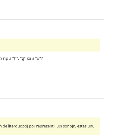
при “h”, “ĝ” каи “ŭ”?
n de literduopoj por reprezenti iujn sonojn, estas unu