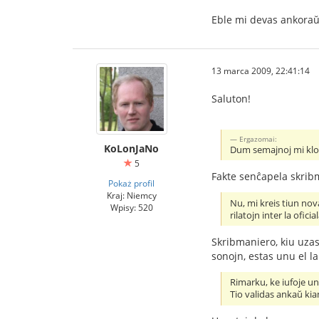
Eble mi devas ankoraŭ 
13 marca 2009, 22:41:14
Saluton!
Ergazomai:
KoLonJaNo
Dum semajnoj mi klopo
5
Fakte senĉapela skrib
Pokaż profil
Kraj: Niemcy
Nu, mi kreis tiun nov
Wpisy: 520
rilatojn inter la ofici
Skribmaniero, kiu uzas
sonojn, estas unu el la
Rimarku, ke iufoje unu
Tio validas ankaŭ kia