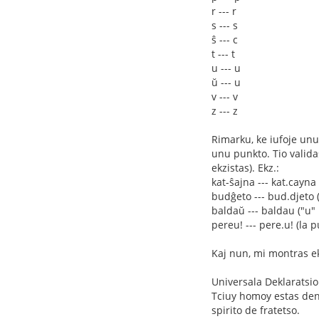
r --- r
s --- s
ŝ --- c
t --- t
u --- u
ŭ --- u
v --- v
z --- z
Rimarku, ke iufoje unu 
unu punkto. Tio valida
ekzistas). Ekz.:
kat-ŝajna --- kat.cayna
budĝeto --- bud.djeto (
baldaŭ --- baldau ("u" 
pereu! --- pere.u! (la 
Kaj nun, mi montras ek
Universala Deklaratsi
Tciuy homoy estas dena
spirito de fratetso.