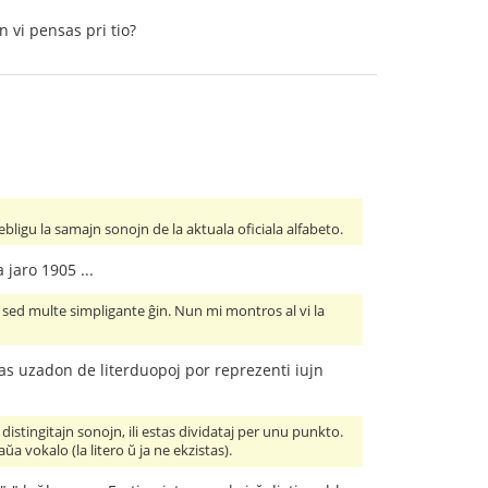
 vi pensas pri tio?
ligu la samajn sonojn de la aktuala oficiala alfabeto.
 jaro 1905 ...
 sed multe simpligante ĝin. Nun mi montros al vi la
gas uzadon de literduopoj por reprezenti iujn
 distingitajn sonojn, ili estas dividataj per unu punkto.
 vokalo (la litero ŭ ja ne ekzistas).