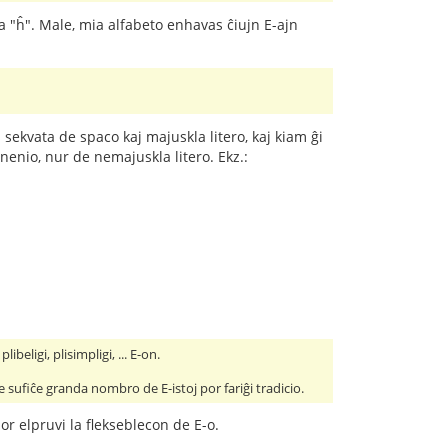
j la "ĥ". Male, mia alfabeto enhavas ĉiujn E-ajn
.
 sekvata de spaco kaj majuskla litero, kaj kiam ĝi
nenio, nur de nemajuskla litero. Ekz.:
beligi, plisimpligi, ... E-on.
e sufiĉe granda nombro de E-istoj por fariĝi tradicio.
or elpruvi la flekseblecon de E-o.