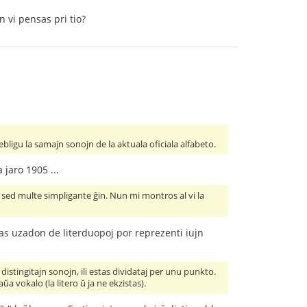
 vi pensas pri tio?
ligu la samajn sonojn de la aktuala oficiala alfabeto.
 jaro 1905 ...
 sed multe simpligante ĝin. Nun mi montros al vi la
gas uzadon de literduopoj por reprezenti iujn
 distingitajn sonojn, ili estas dividataj per unu punkto.
 vokalo (la litero ŭ ja ne ekzistas).