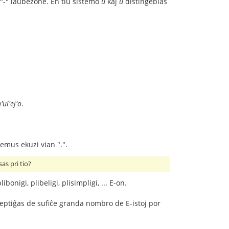
"-" laŭbezone. En tiu sistemo
u
kaj
ŭ
distingeblas
'ul'ej'o
.
 emus ekuzi vian ".".
as pri tio?
onigi, plibeligi, plisimpligi, ... E-on.
kceptiĝas de sufiĉe granda nombro de E-istoj por