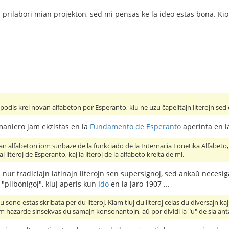
prilabori mian projekton, sed mi pensas ke la ideo estas bona. Kion
dis krei novan alfabeton por Esperanto, kiu ne uzu ĉapelitajn literojn sed eb
maniero jam ekzistas en la
Fundamento de Esperanto
aperinta en la
an alfabeton iom surbaze de la funkciado de la Internacia Fonetika Alfabeto,
alaj literoj de Esperanto, kaj la literoj de la alfabeto kreita de mi.
 nur tradiciajn latinajn literojn sen supersignoj, sed ankaŭ necesi
 "plibonigoj", kiuj aperis kun
Ido
en la jaro 1907 ...
 sono estas skribata per du literoj. Kiam tiuj du literoj celas du diversajn kaj
m hazarde sinsekvas du samajn konsonantojn, aŭ por dividi la "u" de sia antaŭa