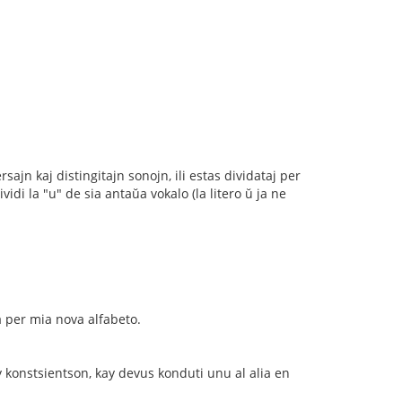
sajn kaj distingitajn sonojn, ili estas dividataj per
i la "u" de sia antaŭa vokalo (la litero ŭ ja ne
a per mia nova alfabeto.
y konstsientson, kay devus konduti unu al alia en