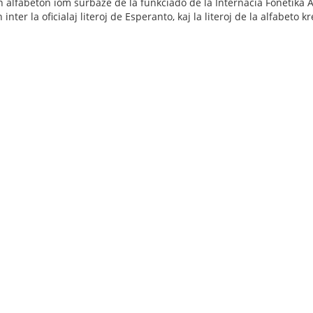
n alfabeton iom surbaze de la funkciado de la Internacia Fonetika 
n inter la oficialaj literoj de Esperanto, kaj la literoj de la alfabeto k