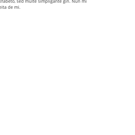
Alfabeto, sed multe simpligante ĝin. Nun mi
reita de mi.