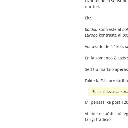
Uzantoj de la sensupe
nur tiel.
Ekz.:
baldau
kontraste al
bal
Europo
kontraste al
po
Via uzado de "." kolizi
En la komenco Z. uzis 
Sed tiu markilo aperas
Fakte la E-istaro skrib
Eble mi devas ankoraŭ
Mi pensas, ke post 120 j
Vi eble ne aŭdis aŭ le
fariĝi tradicio.