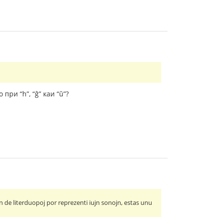
при “h”, “ĝ” каи “ŭ”?
n de literduopoj por reprezenti iujn sonojn, estas unu