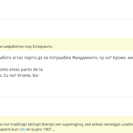
н алфабетон пор Есперанто.
бзто зстас парто дз ла пзтушзбла Фундамзнто, чу нз? Кромз, кио 
beto estas parto de la
 ĉu ne? Krome, kio
s nur tradiciajn latinajn literojn sen supersignoj, sed ankaŭ necesigas uzado
uj aperis kun
Ido
en la jaro 1907 ...