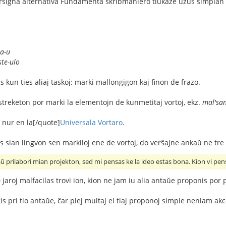
rsigna alternativa Fundamenta skribmaniero tiukaze uzus simplan 
a-u
ste-ulo
as kun ties aliaj taskoj: marki mallongigon kaj finon de frazo.
streketon por marki la elementojn de kunmetitaj vortoj, ekz.
mal'san
 nur en la[/quote]
Universala Vortaro
.
as sian lingvon sen markiloj ene de vortoj, do verŝajne ankaŭ ne tre
 prilabori mian projekton, sed mi pensas ke la ideo estas bona. Kion vi pens
aroj malfacilas trovi ion, kion ne jam iu alia antaŭe proponis por plib
gis pri tio antaŭe, ĉar plej multaj el tiaj proponoj simple neniam a