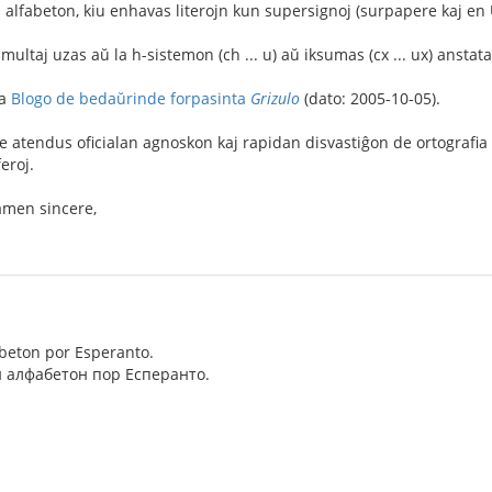
alfabeton, kiu enhavas literojn kun supersignoj (surpapere kaj en 
 multaj uzas aŭ la h-sistemon (ch ... u) aŭ iksumas (c
x ... u
x) anstat
la
Blogo de bedaŭrinde forpasinta
Grizulo
(dato: 2005-10-05).
ne atendus oficialan agnoskon kaj rapidan disvastiĝon de ortograf
feroj.
tamen sincere,
fabeton por Esperanto.
 алфабетон пор Есперанто.