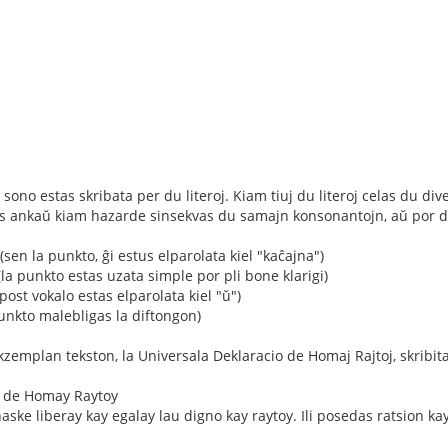
sono estas skribata per du literoj. Kiam tiuj du literoj celas du diver
s ankaŭ kiam hazarde sinsekvas du samajn konsonantojn, aŭ por divid
 (sen la punkto, ĝi estus elparolata kiel "kaĉajna")
la punkto estas uzata simple por pli bone klarigi)
post vokalo estas elparolata kiel "ŭ")
punkto malebligas la diftongon)
zemplan tekston, la Universala Deklaracio de Homaj Rajtoj, skribit
o de Homay Raytoy
ske liberay kay egalay lau digno kay raytoy. Ili posedas ratsion ka