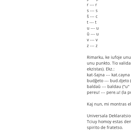
r --- r
s --- s
ŝ --- c
t --- t
u --- u
ŭ --- u
v --- v
z --- z
Rimarku, ke iufoje unu 
unu punkto. Tio valida
ekzistas). Ekz.:
kat-ŝajna --- kat.cayna
budĝeto --- bud.djeto (
baldaŭ --- baldau ("u" 
pereu! --- pere.u! (la 
Kaj nun, mi montras ek
Universala Deklaratsi
Tciuy homoy estas dena
spirito de fratetso.