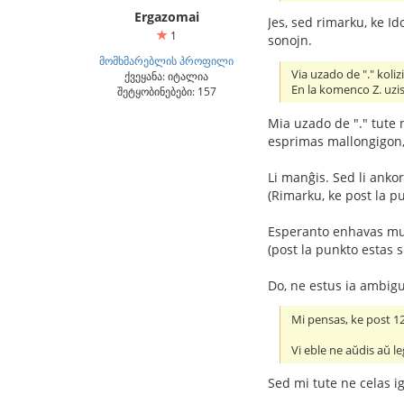
Ergazomai
Jes, sed rimarku, ke Id
1
sonojn.
მომხმარებლის პროფილი
Via uzado de "." koliz
ქვეყანა: იტალია
En la komenco Z. uzi
შეტყობინებები: 157
Mia uzado de "." tute 
esprimas mallongigon, 
Li manĝis. Sed li anko
(Rimarku, ke post la p
Esperanto enhavas mul
(post la punkto estas 
Do, ne estus ia ambigu
Mi pensas, ke post 120
Vi eble ne aŭdis aŭ le
Sed mi tute ne celas ig