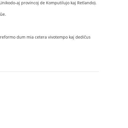
Unikodo-aj provincoj de Komputilujo kaj Retlando).
aŭe.
ia reformo dum mia cetera vivotempo kaj dediĉus