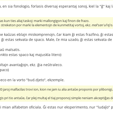
o, en sia fonologio, forlasis diversaj esperantaj sonoj, kiel la "ĝ" ka
ias kun ties aliaj taskoj: marki mallongigon kaj finon de frazo.
s streketon por marki la elementojn de kunmetitaj vortoj, ekz.
mal'san'ul'ej'o
ne kaŭzas eblajn miskomprenojn, ĉar kiam ĝi estas frazfino, ĝi estas
ĝi estas sekvata de spaco. Male, ĉe mia uzado, ĝi estas sekvata de 
raŭ malsatis.
unkto estas spaco kaj majuskla litero)
tajn avantaĝojn, ekz. ĝia neŭtraleco.
spaco)
eco en la vorto "bud.djeto", ekzemple.
 jaroj malfacilas trovi ion, kion ne jam iu alia antaŭe proponis por plibonigi, pli
gis pri tio antaŭe, ĉar plej multaj el tiaj proponoj simple neniam akceptiĝas d
i mian alfabeton oficiala. Ĝi estas nur eksperimento, nur "ludaĵo" p