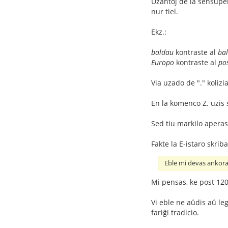
Uzantoj de la sensupe
nur tiel.
Ekz.:
baldau
kontraste al
bal
Europo
kontraste al
po
Via uzado de "." kolizi
En la komenco Z. uzis 
Sed tiu markilo aperas
Fakte la E-istaro skrib
Eble mi devas ankoraŭ
Mi pensas, ke post 120 j
Vi eble ne aŭdis aŭ le
fariĝi tradicio.