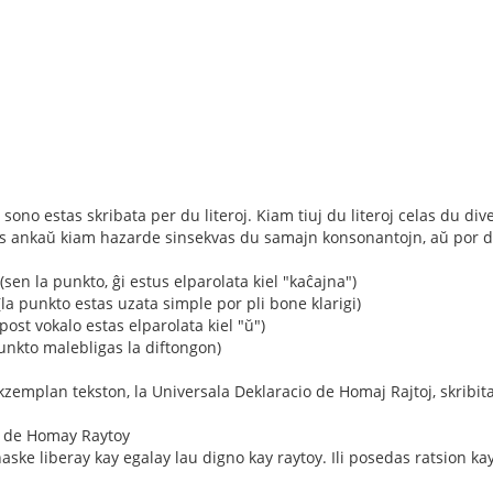
sono estas skribata per du literoj. Kiam tiuj du literoj celas du diver
s ankaŭ kiam hazarde sinsekvas du samajn konsonantojn, aŭ por divid
 (sen la punkto, ĝi estus elparolata kiel "kaĉajna")
la punkto estas uzata simple por pli bone klarigi)
post vokalo estas elparolata kiel "ŭ")
punkto malebligas la diftongon)
zemplan tekston, la Universala Deklaracio de Homaj Rajtoj, skribit
o de Homay Raytoy
ske liberay kay egalay lau digno kay raytoy. Ili posedas ratsion ka