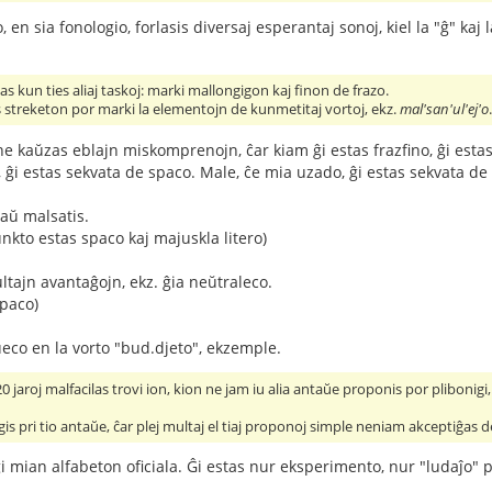
o, en sia fonologio, forlasis diversaj esperantaj sonoj, kiel la "ĝ" ka
ias kun ties aliaj taskoj: marki mallongigon kaj finon de frazo.
s streketon por marki la elementojn de kunmetitaj vortoj, ekz.
mal'san'ul'ej'o
ne kaŭzas eblajn miskomprenojn, ĉar kiam ĝi estas frazfino, ĝi estas
ĝi estas sekvata de spaco. Male, ĉe mia uzado, ĝi estas sekvata de 
raŭ malsatis.
unkto estas spaco kaj majuskla litero)
tajn avantaĝojn, ekz. ĝia neŭtraleco.
spaco)
eco en la vorto "bud.djeto", ekzemple.
 jaroj malfacilas trovi ion, kion ne jam iu alia antaŭe proponis por plibonigi, pli
gis pri tio antaŭe, ĉar plej multaj el tiaj proponoj simple neniam akceptiĝas d
i mian alfabeton oficiala. Ĝi estas nur eksperimento, nur "ludaĵo" p