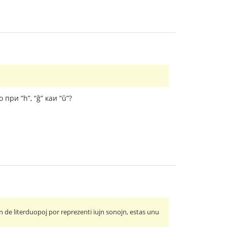
при “h”, “ĝ” каи “ŭ”?
n de literduopoj por reprezenti iujn sonojn, estas unu