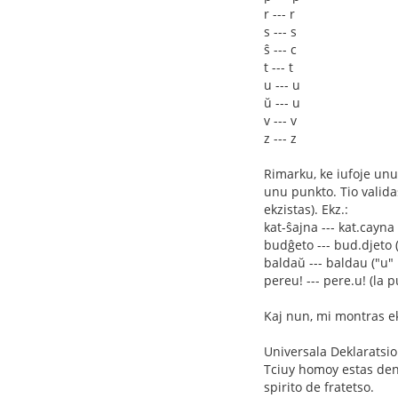
r --- r
s --- s
ŝ --- c
t --- t
u --- u
ŭ --- u
v --- v
z --- z
Rimarku, ke iufoje unu 
unu punkto. Tio valida
ekzistas). Ekz.:
kat-ŝajna --- kat.cayna
budĝeto --- bud.djeto (
baldaŭ --- baldau ("u" 
pereu! --- pere.u! (la 
Kaj nun, mi montras ek
Universala Deklaratsi
Tciuy homoy estas dena
spirito de fratetso.