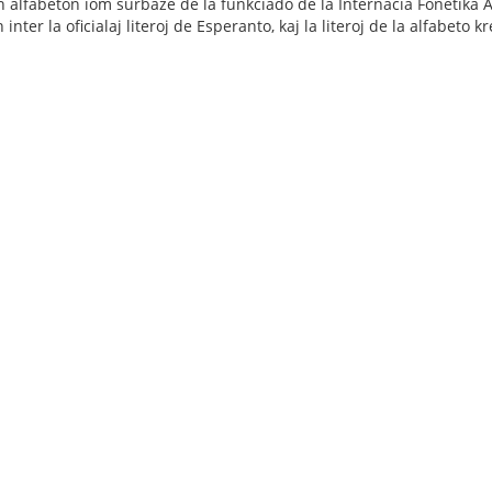
n alfabeton iom surbaze de la funkciado de la Internacia Fonetika 
n inter la oficialaj literoj de Esperanto, kaj la literoj de la alfabeto k