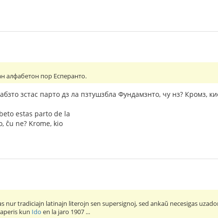
н алфабетон пор Есперанто.
бзто зстас парто дз ла пзтушзбла Фундамзнто, чу нз? Кромз, кио 
beto estas parto de la
 ĉu ne? Krome, kio
s nur tradiciajn latinajn literojn sen supersignoj, sed ankaŭ necesigas uzado
uj aperis kun
Ido
en la jaro 1907 ...