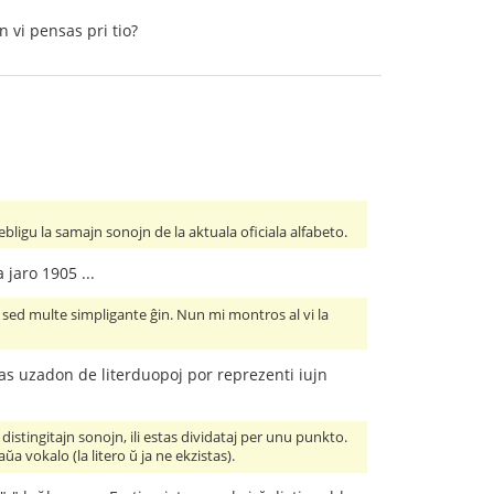
 vi pensas pri tio?
ligu la samajn sonojn de la aktuala oficiala alfabeto.
 jaro 1905 ...
 sed multe simpligante ĝin. Nun mi montros al vi la
gas uzadon de literduopoj por reprezenti iujn
 distingitajn sonojn, ili estas dividataj per unu punkto.
 vokalo (la litero ŭ ja ne ekzistas).