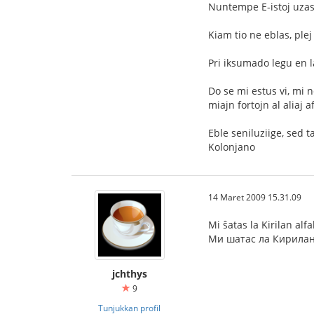
Nuntempe E-istoj uzas 
Kiam tio ne eblas, plej
Pri iksumado legu en 
Do se mi estus vi, mi 
miajn fortojn al aliaj a
Eble seniluziige, sed 
Kolonjano
14 Maret 2009 15.31.09
Mi ŝatas la Kirilan al
Ми шатас ла Кирилан
jchthys
9
Tunjukkan profil