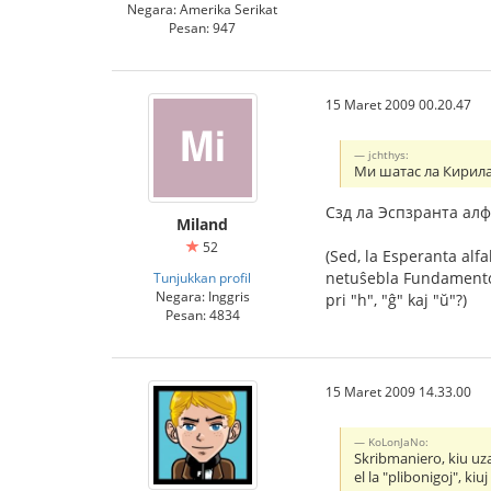
Negara: Amerika Serikat
Pesan: 947
15 Maret 2009 00.20.47
jchthys:
Ми шатас ла Кирила
Сзд ла Эспзранта алфа
Miland
52
(Sed, la Esperanta alfa
netuŝebla Fundamento,
Tunjukkan profil
Negara: Inggris
pri "h", "ĝ" kaj "ŭ"?)
Pesan: 4834
15 Maret 2009 14.33.00
KoLonJaNo:
Skribmaniero, kiu uza
el la "plibonigoj", ki