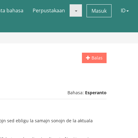
ata bahasa
Perpustakaan
ID
Masuk
Balas
Bahasa:
Esperanto
ojn sed ebligu la samajn sonojn de la aktuala