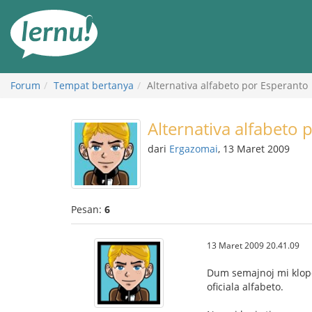
Ke
daftar
isi
Forum
Tempat bertanya
Alternativa alfabeto por Esperanto
Alternativa alfabeto 
dari
Ergazomai
, 13 Maret 2009
Pesan:
6
13 Maret 2009 20.41.09
Dum semajnoj mi klopod
oficiala alfabeto.