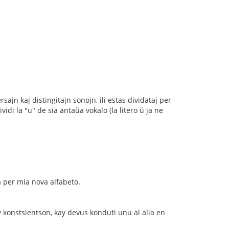
sajn kaj distingitajn sonojn, ili estas dividataj per
i la "u" de sia antaŭa vokalo (la litero ŭ ja ne
a per mia nova alfabeto.
y konstsientson, kay devus konduti unu al alia en