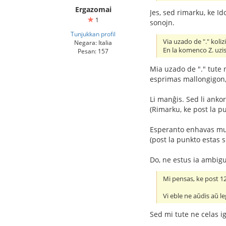
Ergazomai
Jes, sed rimarku, ke Id
1
sonojn.
Tunjukkan profil
Via uzado de "." koliz
Negara: Italia
En la komenco Z. uzi
Pesan: 157
Mia uzado de "." tute 
esprimas mallongigon, 
Li manĝis. Sed li anko
(Rimarku, ke post la p
Esperanto enhavas mul
(post la punkto estas 
Do, ne estus ia ambigu
Mi pensas, ke post 120
Vi eble ne aŭdis aŭ le
Sed mi tute ne celas ig