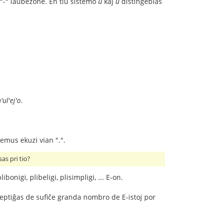
"-" laŭbezone. En tiu sistemo
u
kaj
ŭ
distingeblas
'ul'ej'o
.
 emus ekuzi vian ".".
as pri tio?
onigi, plibeligi, plisimpligi, ... E-on.
kceptiĝas de sufiĉe granda nombro de E-istoj por