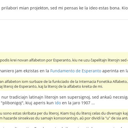
prilabori mian projekton, sed mi pensas ke la ideo estas bona. Kion
dis krei novan alfabeton por Esperanto, kiu ne uzu ĉapelitajn literojn sed eb
maniero jam ekzistas en la
Fundamento de Esperanto
aperinta en la
an alfabeton iom surbaze de la funkciado de la Internacia Fonetika Alfabeto,
alaj literoj de Esperanto, kaj la literoj de la alfabeto kreita de mi.
 nur tradiciajn latinajn literojn sen supersignoj, sed ankaŭ necesi
 "plibonigoj", kiuj aperis kun
Ido
en la jaro 1907 ...
 sono estas skribata per du literoj. Kiam tiuj du literoj celas du diversajn kaj
m hazarde sinsekvas du samajn konsonantojn, aŭ por dividi la "u" de sia antaŭa