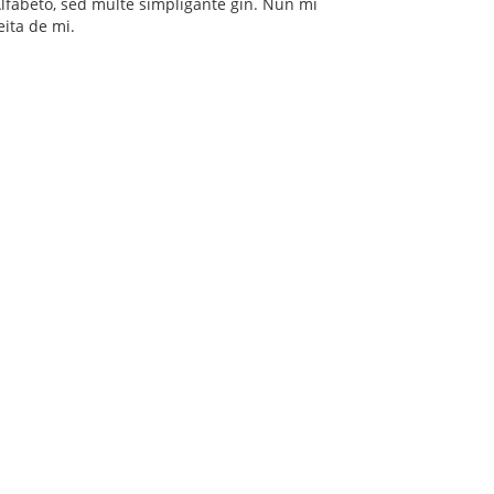
Alfabeto, sed multe simpligante ĝin. Nun mi
reita de mi.