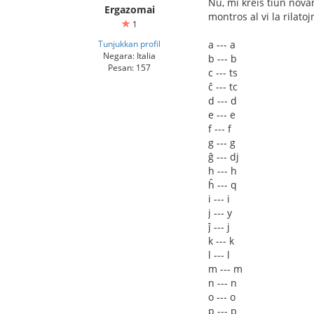
Nu, mi kreis tiun nova
Ergazomai
montros al vi la rilatoj
1
Tunjukkan profil
a --- a
Negara: Italia
b --- b
Pesan: 157
c --- ts
ĉ --- tc
d --- d
e --- e
f --- f
g --- g
ĝ --- dj
h --- h
ĥ --- q
i --- i
j --- y
ĵ --- j
k --- k
l --- l
m --- m
n --- n
o --- o
p --- p