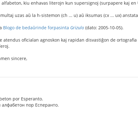
alfabeton, kiu enhavas literojn kun supersignoj (surpapere kaj en 
 multaj uzas aŭ la h-sistemon (ch ... u) aŭ iksumas (c
x ... u
x) anstat
la
Blogo de bedaŭrinde forpasinta
Grizulo
(dato: 2005-10-05).
ne atendus oficialan agnoskon kaj rapidan disvastiĝon de ortograf
feroj.
tamen sincere,
fabeton por Esperanto.
 алфабетон пор Есперанто.