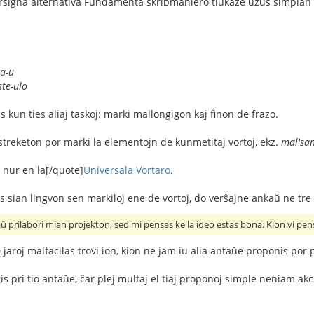
rsigna alternativa Fundamenta skribmaniero tiukaze uzus simplan 
a-u
ste-ulo
as kun ties aliaj taskoj: marki mallongigon kaj finon de frazo.
streketon por marki la elementojn de kunmetitaj vortoj, ekz.
mal'san
 nur en la[/quote]
Universala Vortaro
.
as sian lingvon sen markiloj ene de vortoj, do verŝajne ankaŭ ne tre
 prilabori mian projekton, sed mi pensas ke la ideo estas bona. Kion vi pens
aroj malfacilas trovi ion, kion ne jam iu alia antaŭe proponis por plib
gis pri tio antaŭe, ĉar plej multaj el tiaj proponoj simple neniam a