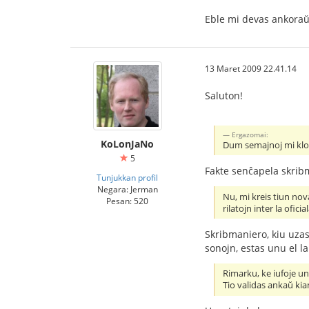
Eble mi devas ankoraŭ 
13 Maret 2009 22.41.14
Saluton!
Ergazomai:
KoLonJaNo
Dum semajnoj mi klopo
5
Fakte senĉapela skrib
Tunjukkan profil
Negara: Jerman
Nu, mi kreis tiun nov
Pesan: 520
rilatojn inter la ofici
Skribmaniero, kiu uzas
sonojn, estas unu el la
Rimarku, ke iufoje unu
Tio validas ankaŭ kia