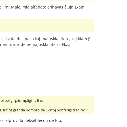
j la "ĥ". Male, mia alfabeto enhavas ĉiujn E-ajn
.
 sekvata de spaco kaj majuskla litero, kaj kiam ĝi
nenio, nur de nemajuskla litero. Ekz.:
beligi, plisimpligi, ... E-on.
e sufiĉe granda nombro de E-istoj por fariĝi tradicio.
or elpruvi la flekseblecon de E-o.