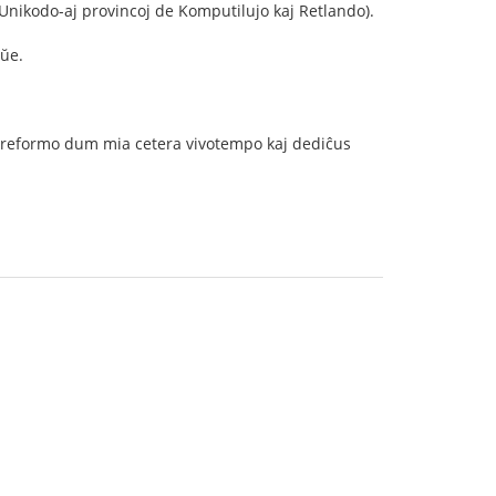
Unikodo-aj provincoj de Komputilujo kaj Retlando).
aŭe.
ia reformo dum mia cetera vivotempo kaj dediĉus