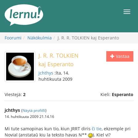
Tästä
sisältöön
Men
Foorumi
Näkökulmia
J. R. R. TOLKIEN kaj Esperanto
J. R. R. TOLKIEN
Vastaa
kaj Esperanto
jchthys
:lta, 14.
huhtikuuta 2009
Viestejä:
2
Kieli:
Esperanto
jchthys
(
Näytä profiilli
)
14. huhtikuuta 2009 21.14.16
Mi tute samopinas kun tio, kiun JRRT diris
ĉi tie
, ekzemple pri
Novial (anstataŭ kiu la teksto havas N*
*
). Kiel vi?