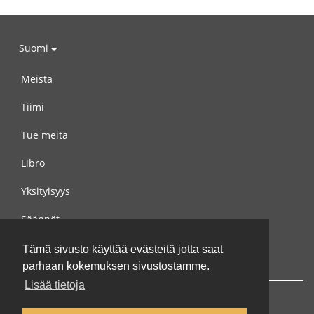
Suomi
Meistä
Tiimi
Tue meitä
Libro
Yksityisyys
Säännöt
Ota yhteyttä meihin
Tämä sivusto käyttää evästeitä jotta saat
parhaan kokemuksen sivustostamme.
Lisää tietoja