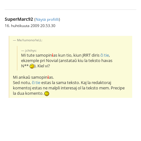
SuperMarc92
(
Näytä profiilli
)
16. huhtikuuta 2009 20.53.30
Me/lumono/leLL:
jchthys:
Mi tute samopin
i
as kun tio, kiun JRRT diris
ĉi tie
,
ekzemple pri Novial (anstataŭ kiu la teksto havas
N*
*
). Kiel vi?
Mi ankaŭ samopin
i
as.
Sed notu,
ĉi tie
estas la sama tekstо. Kaj la redaktoraj
komentoj estas ne malpli interesaj ol la teksto mem. Precipe
la dua komento.