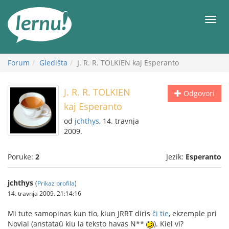
Sadržaj
Meni
Forum
Gledišta
J. R. R. TOLKIEN kaj Esperanto
J. R. R. TOLKIEN
Odgovori
kaj Esperanto
od
jchthys
, 14. travnja
2009.
Poruke:
2
Jezik:
Esperanto
jchthys
(
Prikaz profila
)
14. travnja 2009. 21:14:16
Mi tute samopinas kun tio, kiun JRRT diris
ĉi tie
, ekzemple pri
Novial (anstataŭ kiu la teksto havas N*
*
). Kiel vi?