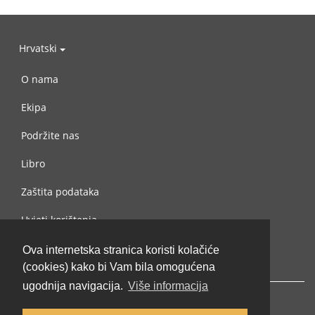
Hrvatski
O nama
Ekipa
Podržite nas
Libro
Zaštita podataka
Uvjeti korištenja
Kontaktiraj nas
Ova internetska stranica koristi kolačiće
(cookies) kako bi Vam bila omogućena
ugodnija navigacija.
Više informacija