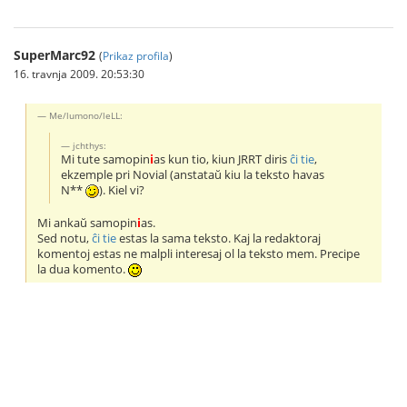
SuperMarc92
(
Prikaz profila
)
16. travnja 2009. 20:53:30
Me/lumono/leLL:
jchthys:
Mi tute samopin
i
as kun tio, kiun JRRT diris
ĉi tie
,
ekzemple pri Novial (anstataŭ kiu la teksto havas
N*
*
). Kiel vi?
Mi ankaŭ samopin
i
as.
Sed notu,
ĉi tie
estas la sama tekstо. Kaj la redaktoraj
komentoj estas ne malpli interesaj ol la teksto mem. Precipe
la dua komento.