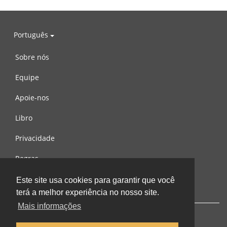
Português
Sobre nós
Equipe
Apoie-nos
Libro
Privacidade
Regras
Contacte-nos
Este site usa cookies para garantir que você
terá a melhor experiência no nosso site.
Mais informações