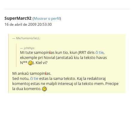
SuperMarc92
(
Mostrar o perfil
)
16 de abril de 2009 20:53:30
Me/lumono/leLL:
jchthys:
Mi tute samopin
i
as kun tio, kiun JRRT diris
ĉi tie
,
ekzemple pri Novial (anstataŭ kiu la teksto havas
N*
*
). Kiel vi?
Mi ankaŭ samopin
i
as.
Sed notu,
ĉi tie
estas la sama tekstо. Kaj la redaktoraj
komentoj estas ne malpli interesaj ol la teksto mem. Precipe
la dua komento.