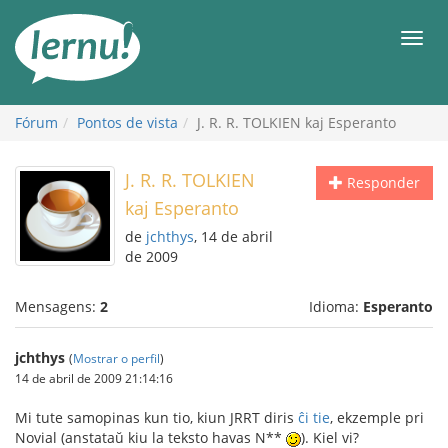
Ir
ao
Men
conteúdo
Fórum
Pontos de vista
J. R. R. TOLKIEN kaj Esperanto
J. R. R. TOLKIEN
Responder
kaj Esperanto
de
jchthys
, 14 de abril
de 2009
Mensagens:
2
Idioma:
Esperanto
jchthys
(
Mostrar o perfil
)
14 de abril de 2009 21:14:16
Mi tute samopinas kun tio, kiun JRRT diris
ĉi tie
, ekzemple pri
Novial (anstataŭ kiu la teksto havas N*
*
). Kiel vi?