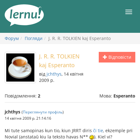
До
змісту
Мен
Форум
Погляди
J. R. R. TOLKIEN kaj Esperanto
J. R. R. TOLKIEN
Відповісти
kaj Esperanto
від
jchthys
, 14 квітня
2009 р.
Повідомлення:
2
Мова:
Esperanto
jchthys
(
Переглянути профіль
)
14 квітня 2009 р. 21:14:16
Mi tute samopinas kun tio, kiun JRRT diris
ĉi tie
, ekzemple pri
Novial (anstataŭ kiu la teksto havas N*
*
). Kiel vi?