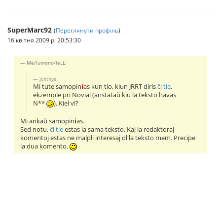
SuperMarc92
(
Переглянути профіль
)
16 квітня 2009 р. 20:53:30
Me/lumono/leLL:
jchthys:
Mi tute samopin
i
as kun tio, kiun JRRT diris
ĉi tie
,
ekzemple pri Novial (anstataŭ kiu la teksto havas
N*
*
). Kiel vi?
Mi ankaŭ samopin
i
as.
Sed notu,
ĉi tie
estas la sama tekstо. Kaj la redaktoraj
komentoj estas ne malpli interesaj ol la teksto mem. Precipe
la dua komento.