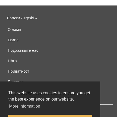
Српски / srpski
О нама
Екипа
Подржавајте нас
Libro
Приватност
Правила
Контактирајте нас
This website uses cookies to ensure you get
the best experience on our website.
More information