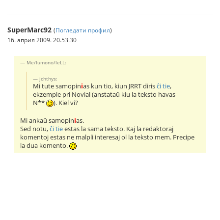
SuperMarc92
(
Погледати профил
)
16. април 2009. 20.53.30
Me/lumono/leLL:
jchthys:
Mi tute samopin
i
as kun tio, kiun JRRT diris
ĉi tie
,
ekzemple pri Novial (anstataŭ kiu la teksto havas
N*
*
). Kiel vi?
Mi ankaŭ samopin
i
as.
Sed notu,
ĉi tie
estas la sama tekstо. Kaj la redaktoraj
komentoj estas ne malpli interesaj ol la teksto mem. Precipe
la dua komento.