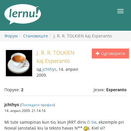
У
садржају
Мен
Форум
Становиште
J. R. R. TOLKIEN kaj Esperanto
J. R. R. TOLKIEN
Одговорити
kaj Esperanto
од
jchthys
, 14. април
2009.
Поруке:
2
Језик:
Esperanto
jchthys
(
Погледати профил
)
14. април 2009. 21.14.16
Mi tute samopinas kun tio, kiun JRRT diris
ĉi tie
, ekzemple pri
Novial (anstataŭ kiu la teksto havas N*
*
). Kiel vi?