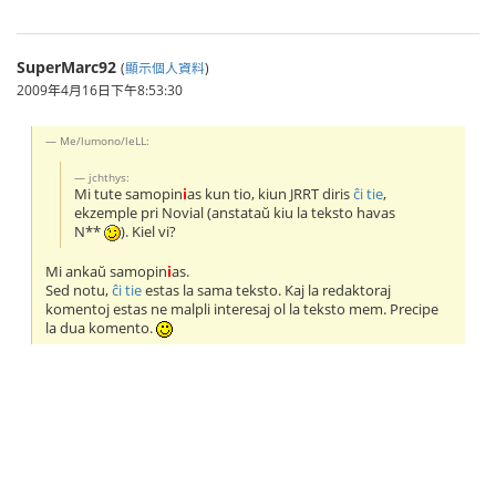
SuperMarc92
(
顯示個人資料
)
2009年4月16日下午8:53:30
Me/lumono/leLL:
jchthys:
Mi tute samopin
i
as kun tio, kiun JRRT diris
ĉi tie
,
ekzemple pri Novial (anstataŭ kiu la teksto havas
N*
*
). Kiel vi?
Mi ankaŭ samopin
i
as.
Sed notu,
ĉi tie
estas la sama tekstо. Kaj la redaktoraj
komentoj estas ne malpli interesaj ol la teksto mem. Precipe
la dua komento.