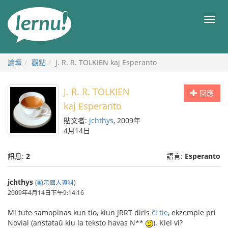
前
往
目
目
錄
錄
論壇
觀點
J. R. R. TOLKIEN kaj Esperanto
J. R. R. TOLKIEN
回應
kaj Esperanto
貼文者:
jchthys
, 2009年
4月14日
訊息:
2
語言:
Esperanto
jchthys
(
顯示個人資料
)
2009年4月14日下午9:14:16
Mi tute samopinas kun tio, kiun JRRT diris
ĉi tie
, ekzemple pri
Novial (anstataŭ kiu la teksto havas N*
*
). Kiel vi?