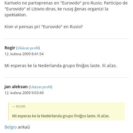
Kartvelo ne partoprenas en "Eurovido" pro Rusio. Participo de
"Eurovido" el Litovio diras, ke rusoj ĝenas organizi la
spektaklon.
Kion vi pensas pri "Eurovido" en Rusio?
Rogir
(
Ukázat profil
)
12. května 2009 8:41:54
Mi esperas ke la Nederlanda grupo finiĝos laste. Ili aĉas.
jan aleksan
(
Ukázat profil
)
12. května 2009 9:03:49
ROGIR:
Mi esperas ke la Nederlanda grupo finiĝos laste. Ili aĉas.
Belgio
ankaŭ