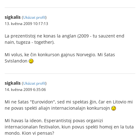
sigkalis
(
Ukázat profil
)
13. května 2009 10:17:13
La prezentistoj ne konas la anglan (2009 - tu sauzent end
nain, tugeza - together).
Mi volus, ke ĉin konkurson gajnus Norvegio. Mi ŝatas
Svislandon
sigkalis
(
Ukázat profil
)
14. května 2009 6:35:06
Mi ne ŝatas "Eurovidon", sed mi spektas ĝin, ĉar en Litovio mi
ne povas spekti aliajn internacionalajn konkursojn
Mi havas la ideon. Esperantistoj povas organizi
internacionalan festivalon, kiun povus spekti homoj en la tuta
mondo. Kion vi pensas?