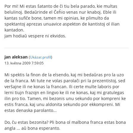
Por mi! Mi estas ŝatanto de ĉi tiu bela parado, kie multas
belulinoj. Bedaŭrinde el Ĉeĥio venas nur knaboj. Eble ili
kantas sufiĉe bone, tamen mi opinias, ke plimulto da
spektantoj aprezas unuavice aspekton de kantistoj ol ilian
kantadon.
Jam hodiaŭ vespere ni ekvidos.
jan aleksan
(
Ukázat profil
)
13. května 2009 7:59:05
Mi spektis la finon de la elsendo, kaj mi bedaŭras pro la uzo
de la franca. Mi tute ne volas parolaĉi pri la prezentistoj, sed
verŝajne ili ne konas la francan. Ili certe multe laboris por
lerni tiujn frazojn en lingvo ke ili ne konas, kaj mi gratulegas
ilin pro tio. Tamen, mi bezonis unu sekundo por kompreni ke
estis franca, kaj unu aldonita sekundo por ekkompreni. Mi
estas denaska parolanto...
Do, ĉu estas bezonita? Pli bona ol malbona franca estas bona
angla ... aŭ bona esperanto.