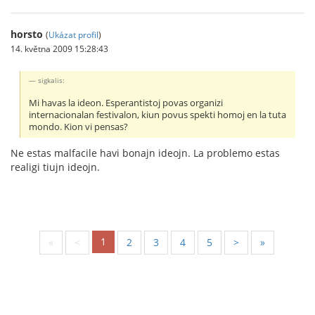
horsto
(
Ukázat profil
)
14. května 2009 15:28:43
sigkalis:
Mi havas la ideon. Esperantistoj povas organizi
internacionalan festivalon, kiun povus spekti homoj en la tuta
mondo. Kion vi pensas?
Ne estas malfacile havi bonajn ideojn. La problemo estas
realigi tiujn ideojn.
1
«
<
2
3
4
5
>
»