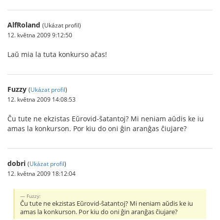
AlfRoland
(Ukázat profil)
12. května 2009 9:12:50
Laŭ mia la tuta konkurso aĉas!
Fuzzy
(
Ukázat profil
)
12. května 2009 14:08:53
Ĉu tute ne ekzistas Eŭrovid-ŝatantoj? Mi neniam aŭdis ke iu
amas la konkurson. Por kiu do oni ĝin aranĝas ĉiujare?
dobri
(
Ukázat profil
)
12. května 2009 18:12:04
Fuzzy:
Ĉu tute ne ekzistas Eŭrovid-ŝatantoj? Mi neniam aŭdis ke iu
amas la konkurson. Por kiu do oni ĝin aranĝas ĉiujare?