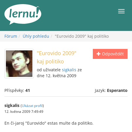
Přejít
k
Men
obsahu
Fórum
Úhly pohledu
"Eurovido 2009" kaj politiko
"Eurovido 2009"
Odpovědět
kaj politiko
od uživatele
sigkalis
ze
dne 12. května 2009
Příspěvky:
41
Jazyk:
Esperanto
sigkalis
(
Ukázat profil
)
12. května 2009 7:49:49
En ĉi-jaroj "Eurovido" estas multe da politiko.