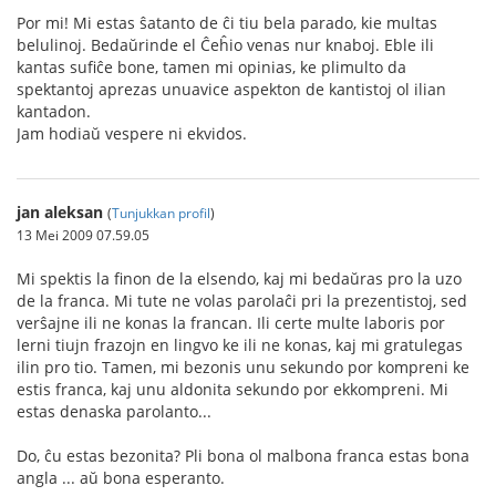
Por mi! Mi estas ŝatanto de ĉi tiu bela parado, kie multas
belulinoj. Bedaŭrinde el Ĉeĥio venas nur knaboj. Eble ili
kantas sufiĉe bone, tamen mi opinias, ke plimulto da
spektantoj aprezas unuavice aspekton de kantistoj ol ilian
kantadon.
Jam hodiaŭ vespere ni ekvidos.
jan aleksan
(
Tunjukkan profil
)
13 Mei 2009 07.59.05
Mi spektis la finon de la elsendo, kaj mi bedaŭras pro la uzo
de la franca. Mi tute ne volas parolaĉi pri la prezentistoj, sed
verŝajne ili ne konas la francan. Ili certe multe laboris por
lerni tiujn frazojn en lingvo ke ili ne konas, kaj mi gratulegas
ilin pro tio. Tamen, mi bezonis unu sekundo por kompreni ke
estis franca, kaj unu aldonita sekundo por ekkompreni. Mi
estas denaska parolanto...
Do, ĉu estas bezonita? Pli bona ol malbona franca estas bona
angla ... aŭ bona esperanto.