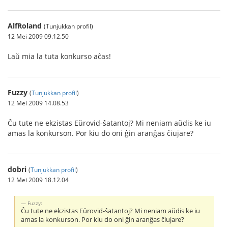
AlfRoland
(Tunjukkan profil)
12 Mei 2009 09.12.50
Laŭ mia la tuta konkurso aĉas!
Fuzzy
(
Tunjukkan profil
)
12 Mei 2009 14.08.53
Ĉu tute ne ekzistas Eŭrovid-ŝatantoj? Mi neniam aŭdis ke iu
amas la konkurson. Por kiu do oni ĝin aranĝas ĉiujare?
dobri
(
Tunjukkan profil
)
12 Mei 2009 18.12.04
Fuzzy:
Ĉu tute ne ekzistas Eŭrovid-ŝatantoj? Mi neniam aŭdis ke iu
amas la konkurson. Por kiu do oni ĝin aranĝas ĉiujare?