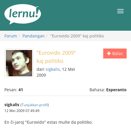
Ke
daftar
Men
isi
Forum
Pandangan
"Eurovido 2009" kaj politiko
"Eurovido 2009"
Balas
kaj politiko
dari
sigkalis
, 12 Mei
2009
Pesan:
41
Bahasa:
Esperanto
sigkalis
(
Tunjukkan profil
)
12 Mei 2009 07.49.49
En ĉi-jaroj "Eurovido" estas multe da politiko.