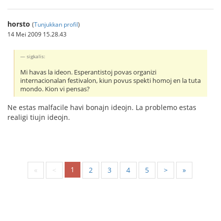
horsto
(
Tunjukkan profil
)
14 Mei 2009 15.28.43
sigkalis:
Mi havas la ideon. Esperantistoj povas organizi
internacionalan festivalon, kiun povus spekti homoj en la tuta
mondo. Kion vi pensas?
Ne estas malfacile havi bonajn ideojn. La problemo estas
realigi tiujn ideojn.
1
«
<
2
3
4
5
>
»