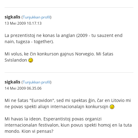
sigkalis
(
Tunjukkan profil
)
13 Mei 2009 10.17.13
La prezentistoj ne konas la anglan (2009 - tu sauzent end
nain, tugeza - together).
Mi volus, ke ĉin konkurson gajnus Norvegio. Mi ŝatas
Svislandon
sigkalis
(
Tunjukkan profil
)
14 Mei 2009 06.35.06
Mi ne ŝatas "Eurovidon", sed mi spektas ĝin, ĉar en Litovio mi
ne povas spekti aliajn internacionalajn konkursojn
Mi havas la ideon. Esperantistoj povas organizi
internacionalan festivalon, kiun povus spekti homoj en la tuta
mondo. Kion vi pensas?