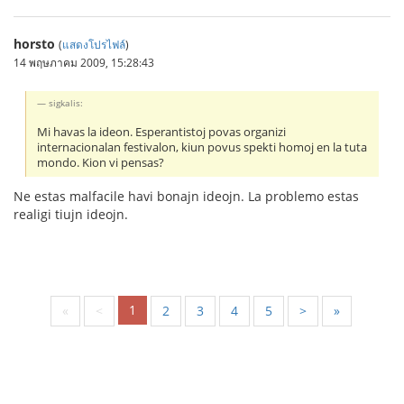
horsto
(
แสดงโปรไฟล์
)
14 พฤษภาคม 2009, 15:28:43
sigkalis:
Mi havas la ideon. Esperantistoj povas organizi
internacionalan festivalon, kiun povus spekti homoj en la tuta
mondo. Kion vi pensas?
Ne estas malfacile havi bonajn ideojn. La problemo estas
realigi tiujn ideojn.
1
«
<
2
3
4
5
>
»