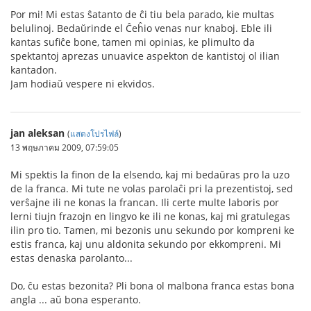
Por mi! Mi estas ŝatanto de ĉi tiu bela parado, kie multas
belulinoj. Bedaŭrinde el Ĉeĥio venas nur knaboj. Eble ili
kantas sufiĉe bone, tamen mi opinias, ke plimulto da
spektantoj aprezas unuavice aspekton de kantistoj ol ilian
kantadon.
Jam hodiaŭ vespere ni ekvidos.
jan aleksan
(
แสดงโปรไฟล์
)
13 พฤษภาคม 2009, 07:59:05
Mi spektis la finon de la elsendo, kaj mi bedaŭras pro la uzo
de la franca. Mi tute ne volas parolaĉi pri la prezentistoj, sed
verŝajne ili ne konas la francan. Ili certe multe laboris por
lerni tiujn frazojn en lingvo ke ili ne konas, kaj mi gratulegas
ilin pro tio. Tamen, mi bezonis unu sekundo por kompreni ke
estis franca, kaj unu aldonita sekundo por ekkompreni. Mi
estas denaska parolanto...
Do, ĉu estas bezonita? Pli bona ol malbona franca estas bona
angla ... aŭ bona esperanto.