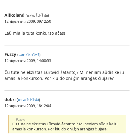
AlfRoland
(แสดงโปรไฟล์)
12 พฤษภาคม 2009, 09:12:50
Laŭ mia la tuta konkurso aĉas!
Fuzzy
(
แสดงโปรไฟล์
)
12 พฤษภาคม 2009, 14:08:53
Ĉu tute ne ekzistas Eŭrovid-ŝatantoj? Mi neniam aŭdis ke iu
amas la konkurson. Por kiu do oni ĝin aranĝas ĉiujare?
dobri
(
แสดงโปรไฟล์
)
12 พฤษภาคม 2009, 18:12:04
Fuzzy:
Ĉu tute ne ekzistas Eŭrovid-ŝatantoj? Mi neniam aŭdis ke iu
amas la konkurson. Por kiu do oni ĝin aranĝas ĉiujare?