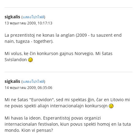
sigkalis
(
แสดงโปรไฟล์
)
13 พฤษภาคม 2009, 10:17:13
La prezentistoj ne konas la anglan (2009 - tu sauzent end
nain, tugeza - together).
Mi volus, ke ĉin konkurson gajnus Norvegio. Mi ŝatas
Svislandon
sigkalis
(
แสดงโปรไฟล์
)
14 พฤษภาคม 2009, 06:35:06
Mi ne ŝatas "Eurovidon", sed mi spektas ĝin, ĉar en Litovio mi
ne povas spekti aliajn internacionalajn konkursojn
Mi havas la ideon. Esperantistoj povas organizi
internacionalan festivalon, kiun povus spekti homoj en la tuta
mondo. Kion vi pensas?