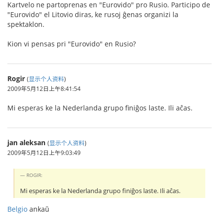
Kartvelo ne partoprenas en "Eurovido" pro Rusio. Participo de
"Eurovido" el Litovio diras, ke rusoj ĝenas organizi la
spektaklon.
Kion vi pensas pri "Eurovido" en Rusio?
Rogir
(
显示个人资料
)
2009年5月12日上午8:41:54
Mi esperas ke la Nederlanda grupo finiĝos laste. Ili aĉas.
jan aleksan
(
显示个人资料
)
2009年5月12日上午9:03:49
ROGIR:
Mi esperas ke la Nederlanda grupo finiĝos laste. Ili aĉas.
Belgio
ankaŭ