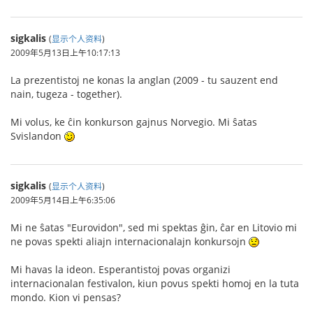
sigkalis
(
显示个人资料
)
2009年5月13日上午10:17:13
La prezentistoj ne konas la anglan (2009 - tu sauzent end
nain, tugeza - together).
Mi volus, ke ĉin konkurson gajnus Norvegio. Mi ŝatas
Svislandon
sigkalis
(
显示个人资料
)
2009年5月14日上午6:35:06
Mi ne ŝatas "Eurovidon", sed mi spektas ĝin, ĉar en Litovio mi
ne povas spekti aliajn internacionalajn konkursojn
Mi havas la ideon. Esperantistoj povas organizi
internacionalan festivalon, kiun povus spekti homoj en la tuta
mondo. Kion vi pensas?