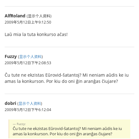
AlfRoland
(显示个人资料)
2009年5月12日上午9:12:50
Laŭ mia la tuta konkurso aĉas!
Fuzzy
(
显示个人资料
)
2009年5月12日下午2:08:53
Ĉu tute ne ekzistas Eŭrovid-ŝatantoj? Mi neniam aŭdis ke iu
amas la konkurson. Por kiu do oni ĝin aranĝas ĉiujare?
dobri
(
显示个人资料
)
2009年5月12日下午6:12:04
Fuzzy:
Ĉu tute ne ekzistas Eŭrovid-ŝatantoj? Mi neniam aŭdis ke iu
amas la konkurson. Por kiu do oni ĝin aranĝas ĉiujare?