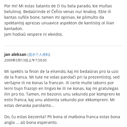
Por mi! Mi estas ŝatanto de ĉi tiu bela parado, kie multas
belulinoj. Bedaŭrinde el Ĉeĥio venas nur knaboj. Eble ili
kantas sufiĉe bone, tamen mi opinias, ke plimulto da
spektantoj aprezas unuavice aspekton de kantistoj ol ilian
kantadon.
Jam hodiaŭ vespere ni ekvidos.
jan aleksan
(
显示个人资料
)
2009年5月13日上午7:59:05
Mi spektis la finon de la elsendo, kaj mi bedaŭras pro la uzo
de la franca. Mi tute ne volas parolaĉi pri la prezentistoj, sed
verŝajne ili ne konas la francan. Ili certe multe laboris por
lerni tiujn frazojn en lingvo ke ili ne konas, kaj mi gratulegas
ilin pro tio. Tamen, mi bezonis unu sekundo por kompreni ke
estis franca, kaj unu aldonita sekundo por ekkompreni. Mi
estas denaska parolanto...
Do, ĉu estas bezonita? Pli bona ol malbona franca estas bona
angla ... aŭ bona esperanto.