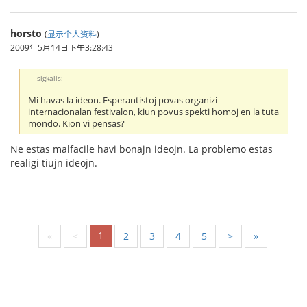
horsto
(
显示个人资料
)
2009年5月14日下午3:28:43
sigkalis:
Mi havas la ideon. Esperantistoj povas organizi
internacionalan festivalon, kiun povus spekti homoj en la tuta
mondo. Kion vi pensas?
Ne estas malfacile havi bonajn ideojn. La problemo estas
realigi tiujn ideojn.
1
«
<
2
3
4
5
>
»