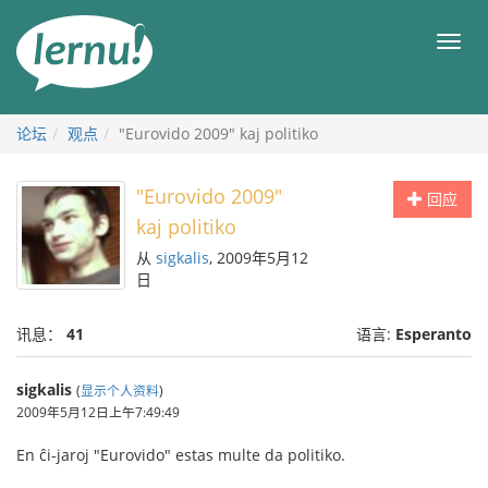
去
目
目
錄
录
頁
论坛
观点
"Eurovido 2009" kaj politiko
"Eurovido 2009"
回应
kaj politiko
从
sigkalis
, 2009年5月12
日
讯息：
41
语言:
Esperanto
sigkalis
(
显示个人资料
)
2009年5月12日上午7:49:49
En ĉi-jaroj "Eurovido" estas multe da politiko.