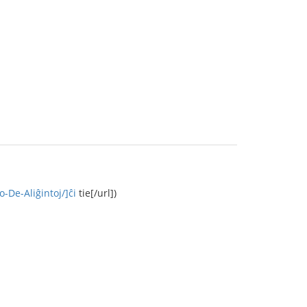
o-De-Aliĝintoj/]ĉi
tie[/url])