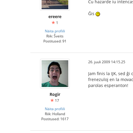
Ĉu hazarde iu intencas
Ĝis
ereere
1
Näita profiili
Riik: Šveits
Postitused: 91
26. juuli 2009 14:15.25
Jam finis la IJK, sed ĝ
frenezuloj en la movad
parolas esperanton!
Rogir
17
Näita profiili
Riik: Holland
Postitused: 1617