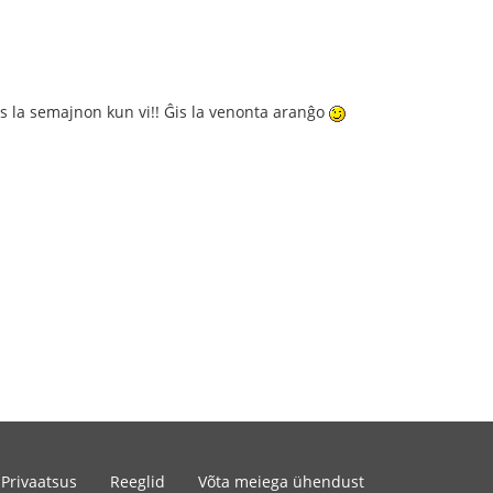
is la semajnon kun vi!! Ĝis la venonta aranĝo
Privaatsus
Reeglid
Võta meiega ühendust