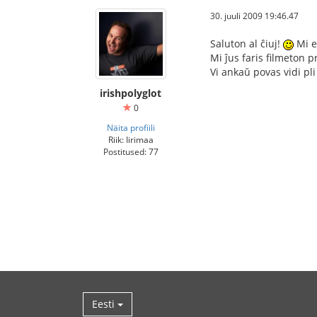
30. juuli 2009 19:46.47
Saluton al ĉiuj!
Mi e
Mi ĵus faris filmeton p
Vi ankaŭ povas vidi pli
irishpolyglot
0
Näita profiili
Riik: Iirimaa
Postitused: 77
Eesti