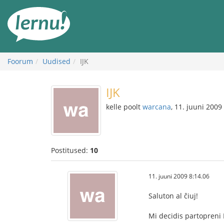
Sisu
juurde
Foorum
Uudised
IJK
IJK
kelle poolt
warcana
, 11. juuni 2009
Postitused:
10
11. juuni 2009 8:14.06
Saluton al ĉiuj!
Mi decidis partopreni 