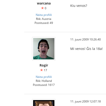
warcana
Kiu venos?
0
Näita profiili
Riik: Austria
Postitused: 49
11. juuni 2009 10:26.40
Mi venos! Ĝis la 18a!
Rogir
17
Näita profiili
Riik: Holland
Postitused: 1617
11. juuni 2009 12:07.18