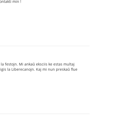
ontakti min !
j la festojn. Mi ankaŭ eksciis ke estas multaj
migis la Liberecanojn. Kaj mi nun preskaŭ flue