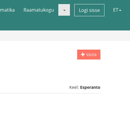
matika
Raamatukogu
ET
Logi sisse
Vasta
Keel:
Esperanto