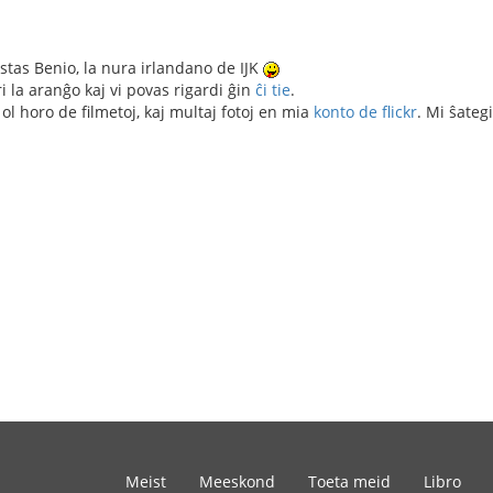
stas Benio, la nura irlandano de IJK
ri la aranĝo kaj vi povas rigardi ĝin
ĉi tie
.
 ol horo de filmetoj, kaj multaj fotoj en mia
konto de flickr
. Mi ŝateg
Meist
Meeskond
Toeta meid
Libro