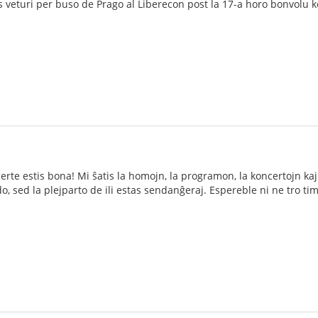
 veturi per buso de Prago al Liberecon post la 17-a horo bonvolu k
i certe estis bona! Mi ŝatis la homojn, la programon, la koncertojn ka
o, sed la plejparto de ili estas sendanĝeraj. Espereble ni ne tro ti