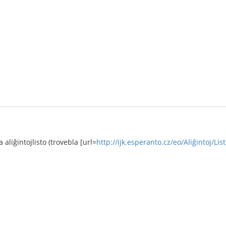
a aliĝintojlisto (trovebla [url=
http://ijk.esperanto.cz/eo/Aliĝintoj/List