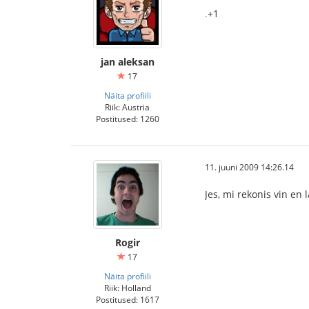
.
+1
jan aleksan
17
Näita profiili
Riik: Austria
Postitused: 1260
11. juuni 2009 14:26.14
Jes, mi rekonis vin en l
Rogir
17
Näita profiili
Riik: Holland
Postitused: 1617