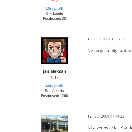
0
Näita profiili
Riik: Leedu
Postitused: 38
18. juuni 2009 13:32.36
Ne forgesu aliĝi antaŭ
jan aleksan
17
Näita profiili
Riik: Austria
Postitused: 1260
12. juuli 2009 17:14.23
Ni alvenos je la 19-a de