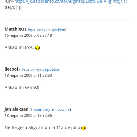
[url=
http://ijk.esperanto.cz/eo/Aliĝintoj/Listo-De-Aliĝintoj/]ĉi
tie[/url])
Matthieu
(
Переглянути профіль
)
16 червня 2009 р. 09:37:18
Ankaŭ mi iros.
lietpol
(
Переглянути профіль
)
18 червня 2009 р. 11:23:33
Ankaŭ mi venos!!!
jan aleksan
(
Переглянути профіль
)
18 червня 2009 р. 13:32:36
Ne forgesu aliĝi antaŭ la 11a de julio