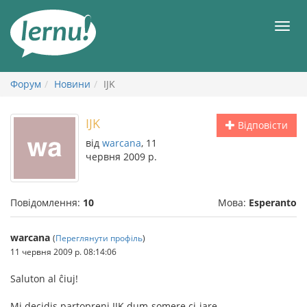
До
змісту
Мен
Форум
Новини
IJK
IJK
Відповісти
від
warcana
, 11
червня 2009 р.
Повідомлення:
10
Мова:
Esperanto
warcana
(
Переглянути профіль
)
11 червня 2009 р. 08:14:06
Saluton al ĉiuj!
Mi decidis partopreni IJK dum-somere ci-jare.