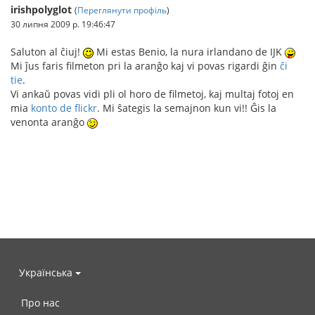
irishpolyglot
(
Переглянути профіль
)
30 липня 2009 р. 19:46:47
Saluton al ĉiuj!
Mi estas Benio, la nura irlandano de IJK
Mi ĵus faris filmeton pri la aranĝo kaj vi povas rigardi ĝin
ĉi
tie
.
Vi ankaŭ povas vidi pli ol horo de filmetoj, kaj multaj fotoj en
mia
konto de flickr
. Mi ŝategis la semajnon kun vi!! Ĝis la
venonta aranĝo
Українська
Про нас