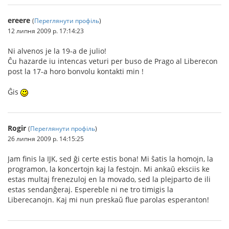
ereere
(
Переглянути профіль
)
12 липня 2009 р. 17:14:23
Ni alvenos je la 19-a de julio!
Ĉu hazarde iu intencas veturi per buso de Prago al Liberecon
post la 17-a horo bonvolu kontakti min !
Ĝis
Rogir
(
Переглянути профіль
)
26 липня 2009 р. 14:15:25
Jam finis la IJK, sed ĝi certe estis bona! Mi ŝatis la homojn, la
programon, la koncertojn kaj la festojn. Mi ankaŭ eksciis ke
estas multaj frenezuloj en la movado, sed la plejparto de ili
estas sendanĝeraj. Espereble ni ne tro timigis la
Liberecanojn. Kaj mi nun preskaŭ flue parolas esperanton!