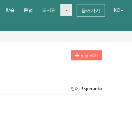
학습
문법
도서관
KO
들어가기
댓글 쓰기
언어:
Esperanto