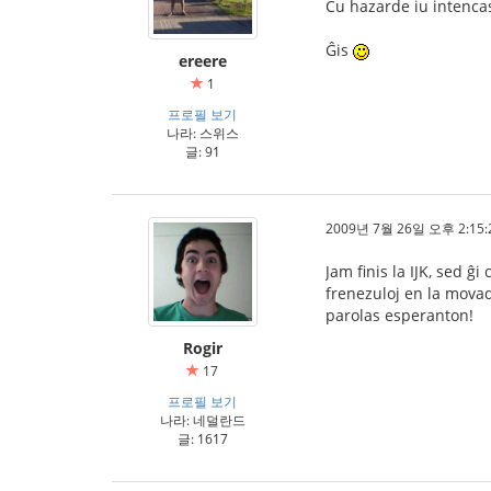
Ĉu hazarde iu intencas
Ĝis
ereere
1
프로필 보기
나라: 스위스
글: 91
2009년 7월 26일 오후 2:15:
Jam finis la IJK, sed ĝ
frenezuloj en la movad
parolas esperanton!
Rogir
17
프로필 보기
나라: 네덜란드
글: 1617