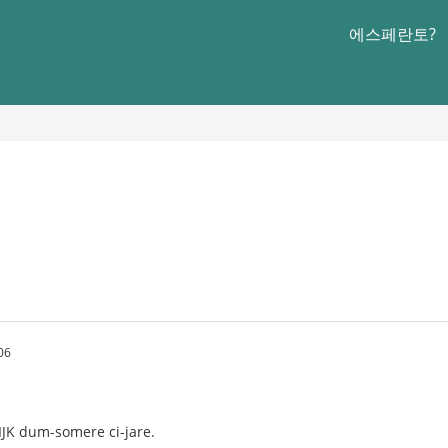
에스페란토?
06
IJK dum-somere ci-jare.