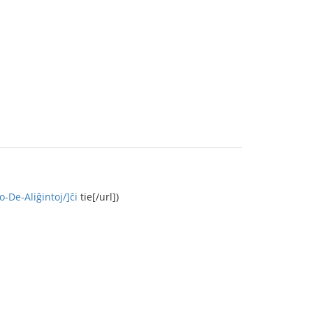
o-De-Aliĝintoj/]ĉi
tie[/url])