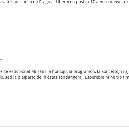
 veturi per buso de Prago al Liberecon post la 17-a horo bonvolu k
25
i certe estis bona! Mi ŝatis la homojn, la programon, la koncertojn ka
o, sed la plejparto de ili estas sendanĝeraj. Espereble ni ne tro ti