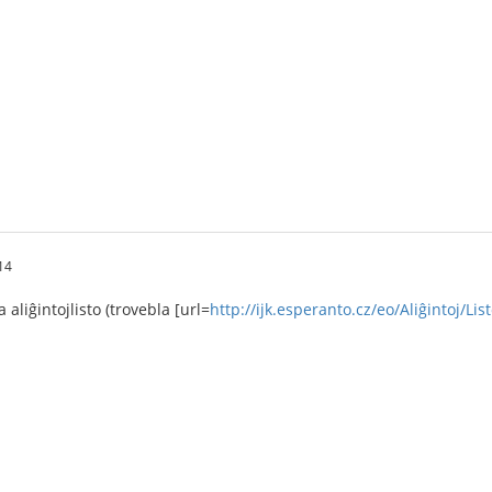
14
a aliĝintojlisto (trovebla [url=
http://ijk.esperanto.cz/eo/Aliĝintoj/List