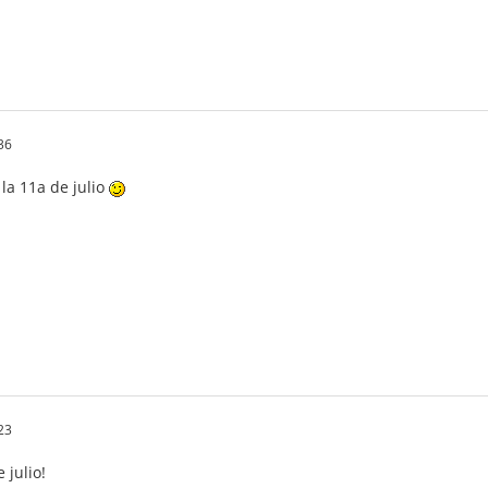
36
 la 11a de julio
23
 julio!