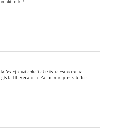
ontakti min !
j la festojn. Mi ankaŭ eksciis ke estas multaj
migis la Liberecanojn. Kaj mi nun preskaŭ flue