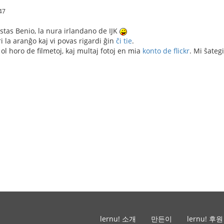
47
stas Benio, la nura irlandano de IJK
ri la aranĝo kaj vi povas rigardi ĝin
ĉi tie
.
 ol horo de filmetoj, kaj multaj fotoj en mia
konto de flickr
. Mi ŝateg
lernu! 소개
만든이
lernu! 후원