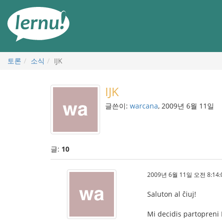
본
문
으
로
토론
소식
IJK
IJK
글쓴이:
warcana
, 2009년 6월 11일
글:
10
2009년 6월 11일 오전 8:14:
Saluton al ĉiuj!
Mi decidis partopreni 