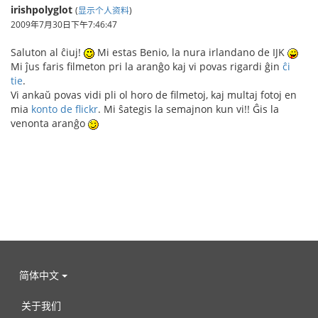
irishpolyglot
(
显示个人资料
)
2009年7月30日下午7:46:47
Saluton al ĉiuj!
Mi estas Benio, la nura irlandano de IJK
Mi ĵus faris filmeton pri la aranĝo kaj vi povas rigardi ĝin
ĉi
tie
.
Vi ankaŭ povas vidi pli ol horo de filmetoj, kaj multaj fotoj en
mia
konto de flickr
. Mi ŝategis la semajnon kun vi!! Ĝis la
venonta aranĝo
简体中文
关于我们