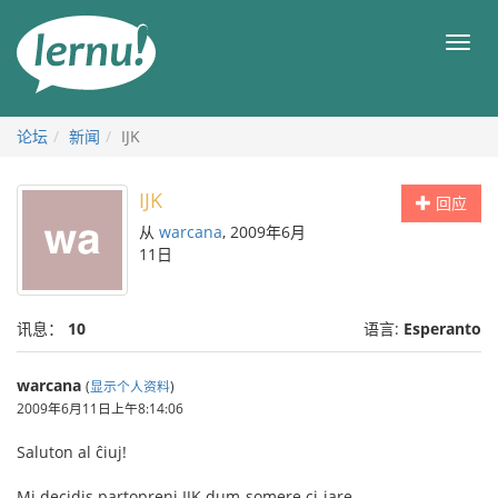
去
目
目
錄
录
頁
论坛
新闻
IJK
IJK
回应
从
warcana
, 2009年6月
11日
讯息：
10
语言:
Esperanto
warcana
(
显示个人资料
)
2009年6月11日上午8:14:06
Saluton al ĉiuj!
Mi decidis partopreni IJK dum-somere ci-jare.