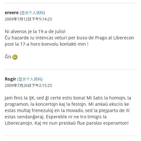
ereere
(
显示个人资料
)
2009年7月12日下午5:14:23
Ni alvenos je la 19-a de julio!
Ĉu hazarde iu intencas veturi per buso de Prago al Liberecon
post la 17-a horo bonvolu kontakti min !
Ĝis
Rogir
(
显示个人资料
)
2009年7月26日下午2:15:25
Jam finis la IJK, sed ĝi certe estis bona! Mi ŝatis la homojn, la
programon, la koncertojn kaj la festojn. Mi ankaŭ eksciis ke
estas multaj frenezuloj en la movado, sed la plejparto de ili
estas sendanĝeraj. Espereble ni ne tro timigis la
Liberecanojn. Kaj mi nun preskaŭ flue parolas esperanton!