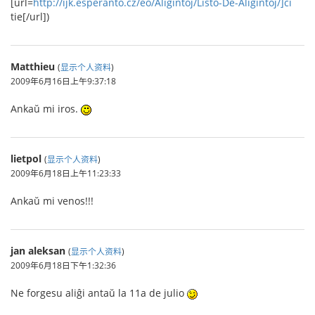
[url=
http://ijk.esperanto.cz/eo/Aliĝintoj/Listo-De-Aliĝintoj/]ĉi
tie[/url])
Matthieu
(
显示个人资料
)
2009年6月16日上午9:37:18
Ankaŭ mi iros.
lietpol
(
显示个人资料
)
2009年6月18日上午11:23:33
Ankaŭ mi venos!!!
jan aleksan
(
显示个人资料
)
2009年6月18日下午1:32:36
Ne forgesu aliĝi antaŭ la 11a de julio