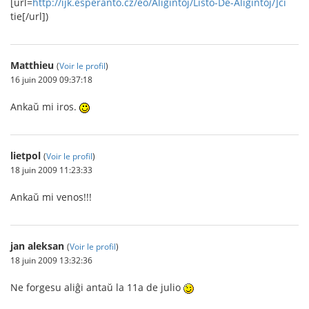
[url=
http://ijk.esperanto.cz/eo/Aliĝintoj/Listo-De-Aliĝintoj/]ĉi
tie[/url])
Matthieu
(
Voir le profil
)
16 juin 2009 09:37:18
Ankaŭ mi iros.
lietpol
(
Voir le profil
)
18 juin 2009 11:23:33
Ankaŭ mi venos!!!
jan aleksan
(
Voir le profil
)
18 juin 2009 13:32:36
Ne forgesu aliĝi antaŭ la 11a de julio