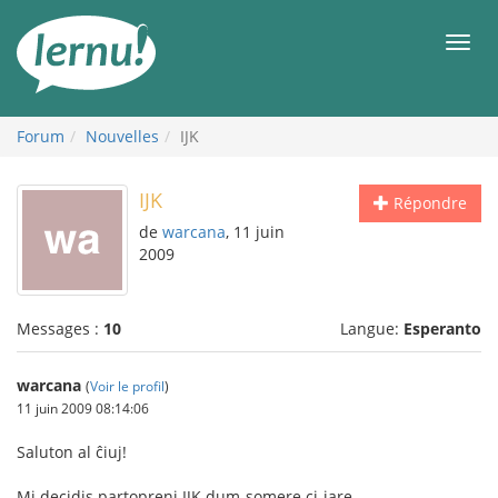
Aller
au
Men
contenu
Forum
Nouvelles
IJK
IJK
Répondre
de
warcana
, 11 juin
2009
Messages :
10
Langue:
Esperanto
warcana
(
Voir le profil
)
11 juin 2009 08:14:06
Saluton al ĉiuj!
Mi decidis partopreni IJK dum-somere ci-jare.