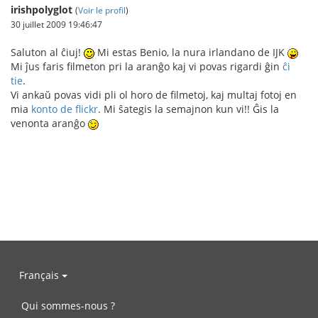
irishpolyglot
(
Voir le profil
)
30 juillet 2009 19:46:47
Saluton al ĉiuj!
Mi estas Benio, la nura irlandano de IJK
Mi ĵus faris filmeton pri la aranĝo kaj vi povas rigardi ĝin
ĉi
tie
.
Vi ankaŭ povas vidi pli ol horo de filmetoj, kaj multaj fotoj en
mia
konto de flickr
. Mi ŝategis la semajnon kun vi!! Ĝis la
venonta aranĝo
Français
Qui sommes-nous ?