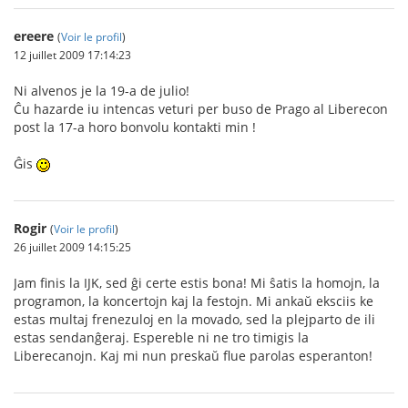
ereere
(
Voir le profil
)
12 juillet 2009 17:14:23
Ni alvenos je la 19-a de julio!
Ĉu hazarde iu intencas veturi per buso de Prago al Liberecon
post la 17-a horo bonvolu kontakti min !
Ĝis
Rogir
(
Voir le profil
)
26 juillet 2009 14:15:25
Jam finis la IJK, sed ĝi certe estis bona! Mi ŝatis la homojn, la
programon, la koncertojn kaj la festojn. Mi ankaŭ eksciis ke
estas multaj frenezuloj en la movado, sed la plejparto de ili
estas sendanĝeraj. Espereble ni ne tro timigis la
Liberecanojn. Kaj mi nun preskaŭ flue parolas esperanton!