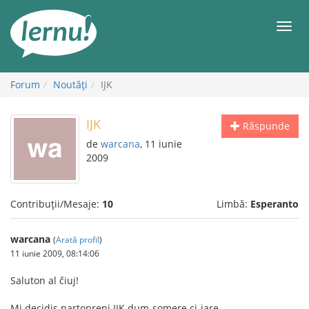
Mergi
la
Meni
conținut
Forum
Noutăţi
IJK
IJK
Răspunde
de
warcana
, 11 iunie
2009
Contribuții/Mesaje:
10
Limbă:
Esperanto
warcana
(
Arată profil
)
11 iunie 2009, 08:14:06
Saluton al ĉiuj!
Mi decidis partopreni IJK dum-somere ci-jare.