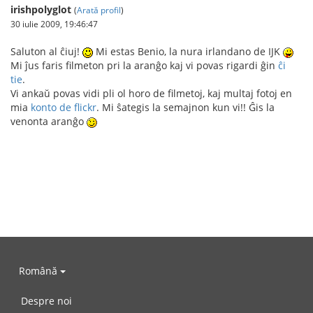
irishpolyglot
(
Arată profil
)
30 iulie 2009, 19:46:47
Saluton al ĉiuj!
Mi estas Benio, la nura irlandano de IJK
Mi ĵus faris filmeton pri la aranĝo kaj vi povas rigardi ĝin
ĉi
tie
.
Vi ankaŭ povas vidi pli ol horo de filmetoj, kaj multaj fotoj en
mia
konto de flickr
. Mi ŝategis la semajnon kun vi!! Ĝis la
venonta aranĝo
Română
Despre noi