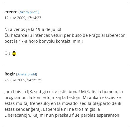
ereere
(
Arată profil
)
12 iulie 2009, 17:14:23
Ni alvenos je la 19-a de julio!
Ĉu hazarde iu intencas veturi per buso de Prago al Liberecon
post la 17-a horo bonvolu kontakti min !
Ĝis
Rogir
(
Arată profil
)
26 iulie 2009, 14:15:25
Jam finis la IJK, sed ĝi certe estis bona! Mi ŝatis la homojn, la
programon, la koncertojn kaj la festojn. Mi ankaŭ eksciis ke
estas multaj frenezuloj en la movado, sed la plejparto de ili
estas sendanĝeraj. Espereble ni ne tro timigis la
Liberecanojn. Kaj mi nun preskaŭ flue parolas esperanton!