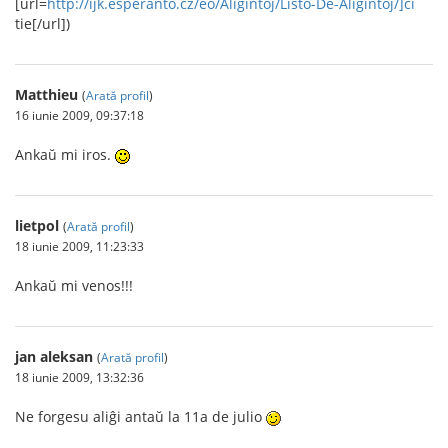
[url=
http://ijk.esperanto.cz/eo/Aliĝintoj/Listo-De-Aliĝintoj/]ĉi
tie[/url])
Matthieu
(
Arată profil
)
16 iunie 2009, 09:37:18
Ankaŭ mi iros.
lietpol
(
Arată profil
)
18 iunie 2009, 11:23:33
Ankaŭ mi venos!!!
jan aleksan
(
Arată profil
)
18 iunie 2009, 13:32:36
Ne forgesu aliĝi antaŭ la 11a de julio