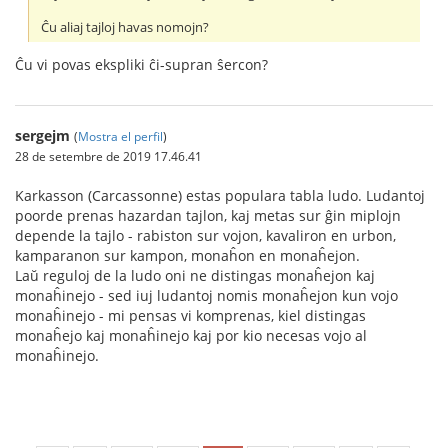
Ĉu aliaj tajloj havas nomojn?
Ĉu vi povas ekspliki ĉi-supran ŝercon?
sergejm
(
Mostra el perfil
)
28 de setembre de 2019 17.46.41
Karkasson (Carcassonne) estas populara tabla ludo. Ludantoj
poorde prenas hazardan tajlon, kaj metas sur ĝin miplojn
depende la tajlo - rabiston sur vojon, kavaliron en urbon,
kamparanon sur kampon, monaĥon en monaĥejon.
Laŭ reguloj de la ludo oni ne distingas monaĥejon kaj
monaĥinejo - sed iuj ludantoj nomis monaĥejon kun vojo
monaĥinejo - mi pensas vi komprenas, kiel distingas
monaĥejo kaj monaĥinejo kaj por kio necesas vojo al
monaĥinejo.