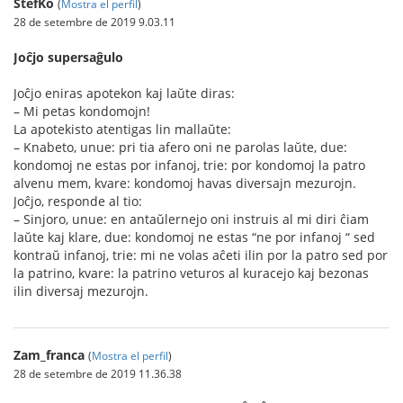
StefKo
(
Mostra el perfil
)
28 de setembre de 2019 9.03.11
Joĉjo supersaĝulo
Joĉjo eniras apotekon kaj laŭte diras:
– Mi petas kondomojn!
La apotekisto atentigas lin mallaŭte:
– Knabeto, unue: pri tia afero oni ne parolas laŭte, due:
kondomoj ne estas por infanoj, trie: por kondomoj la patro
alvenu mem, kvare: kondomoj havas diversajn mezurojn.
Joĉjo, responde al tio:
– Sinjoro, unue: en antaŭlernejo oni instruis al mi diri ĉiam
laŭte kaj klare, due: kondomoj ne estas “ne por infanoj “ sed
kontraŭ infanoj, trie: mi ne volas aĉeti ilin por la patro sed por
la patrino, kvare: la patrino veturos al kuracejo kaj bezonas
ilin diversaj mezurojn.
Zam_franca
(
Mostra el perfil
)
28 de setembre de 2019 11.36.38