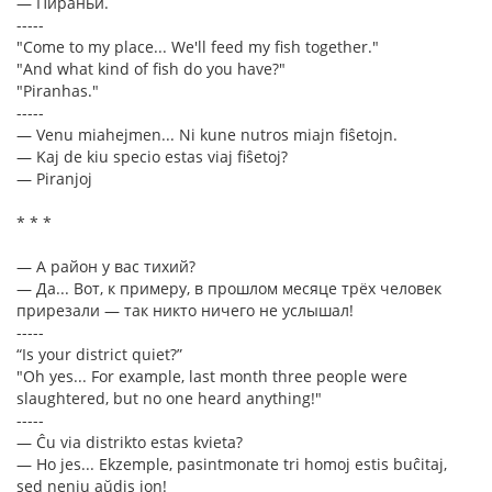
— Пираньи.
-----
"Come to my place... We'll feed my fish together."
"And what kind of fish do you have?"
"Piranhas."
-----
— Venu miahejmen... Ni kune nutros miajn fiŝetojn.
— Kaj de kiu specio estas viaj fiŝetoj?
— Piranjoj
* * *
— А район у вас тихий?
— Да... Вот, к примеру, в прошлом месяце трёх человек
прирезали — так никто ничего не услышал!
-----
“Is your district quiet?”
"Oh yes... For example, last month three people were
slaughtered, but no one heard anything!"
-----
— Ĉu via distrikto estas kvieta?
— Ho jes... Ekzemple, pasintmonate tri homoj estis buĉitaj,
sed neniu aŭdis ion!