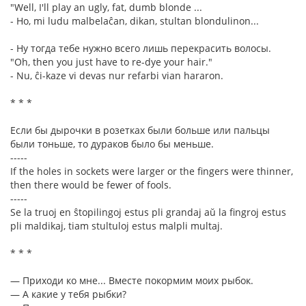
"Well, I'll play an ugly, fat, dumb blonde ...
- Ho, mi ludu malbelaĉan, dikan, stultan blondulinon...
- Ну тогда тебе нужно всего лишь перекрасить волосы.
"Oh, then you just have to re-dye your hair."
- Nu, ĉi-kaze vi devas nur refarbi vian hararon.
* * *
Если бы дырочки в розетках были больше или пальцы
были тоньше, то дураков было бы меньше.
-----
If the holes in sockets were larger or the fingers were thinner,
then there would be fewer of fools.
-----
Se la truoj en ŝtopilingoj estus pli grandaj aŭ la fingroj estus
pli maldikaj, tiam stultuloj estus malpli multaj.
* * *
— Приходи ко мне... Вместе покормим моих рыбок.
— А какие у тебя рыбки?