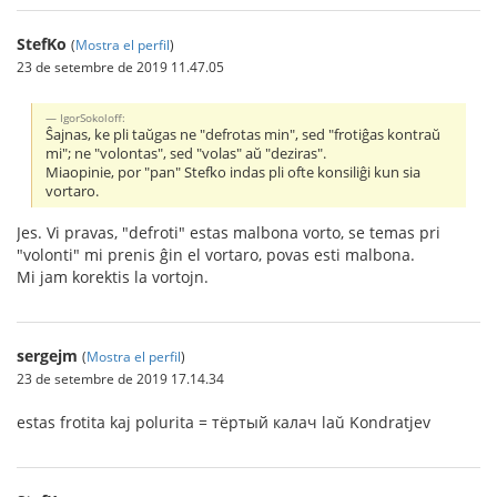
StefKo
(
Mostra el perfil
)
23 de setembre de 2019 11.47.05
IgorSokoloff:
Ŝajnas, ke pli taŭgas ne "defrotas min", sed "frotiĝas kontraŭ
mi"; ne "volontas", sed "volas" aŭ "deziras".
Miaopinie, por "pan" Stefko indas pli ofte konsiliĝi kun sia
vortaro.
Jes. Vi pravas, "defroti" estas malbona vorto, se temas pri
"volonti" mi prenis ĝin el vortaro, povas esti malbona.
Mi jam korektis la vortojn.
sergejm
(
Mostra el perfil
)
23 de setembre de 2019 17.14.34
estas frotita kaj polurita = тёртый калач laŭ Kondratjev