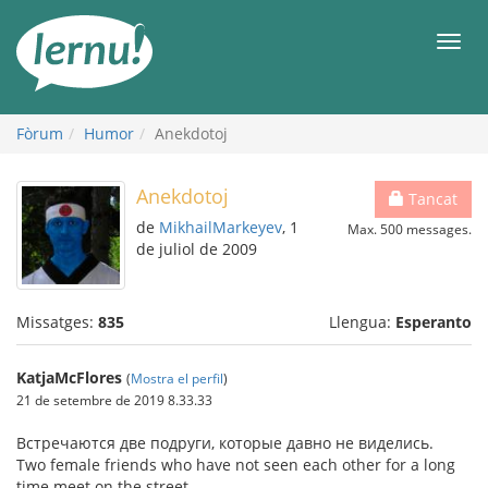
Al
contingut
Men
Fòrum
Humor
Anekdotoj
Anekdotoj
Tancat
de
MikhailMarkeyev
, 1
Max. 500 messages.
de juliol de 2009
Missatges:
835
Llengua:
Esperanto
KatjaMcFlores
(
Mostra el perfil
)
21 de setembre de 2019 8.33.33
Встpечаются две подpуги, котоpые давно не виделись.
Two female friends who have not seen each other for a long
time meet on the street.