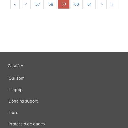
59
«
<
57
58
60
61
>
»
Català
Qui som
L'equip
Dóna'ns suport
Libro
Protecció de dades