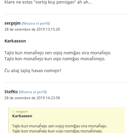
Klare ne estas "vortoj kiuj pensigas" aĥ aĥ...
sergejm
(
Mostra el perfil
)
28 de setembre de 2019 13.15.20
Karkasson
Tajlo kun monaĥejo sen vojoj nomiĝas vira monaĥejo.
Tajlo kon monaĥejo kun vojo nomiĝas monaĥinejo.
Ĉu aliaj tajloj havas nomojn?
StefKo
(
Mostra el perfil
)
28 de setembre de 2019 14.23.58
sergejm:
Karkasson
Tajlo kun monaĥejo sen vojoj nomiĝas vira monaĥejo.
Tajlo kon monaĥejo kun vojo nomiĝas monaĥinejo.