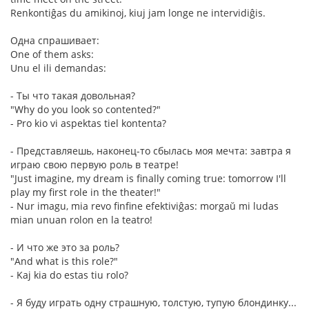
Renkontiĝas du amikinoj, kiuj jam longe ne intervidiĝis.
Одна спpашивает:
One of them asks:
Unu el ili demandas:
- Ты что такая довольная?
"Why do you look so contented?"
- Pro kio vi aspektas tiel kontenta?
- Пpедставляешь, наконец-то сбылась моя мечта: завтpа я
игpаю свою пеpвую pоль в театpе!
"Just imagine, my dream is finally coming true: tomorrow I'll
play my first role in the theater!"
- Nur imagu, mia revo finfine efektiviĝas: morgaŭ mi ludas
mian unuan rolon en la teatro!
- И что же это за pоль?
"And what is this role?"
- Kaj kia do estas tiu rolo?
- Я буду играть одну стpашную, толстую, тупую блондинку...