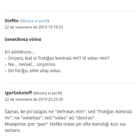
StefKo
(
Mostra el perfil
)
22 de setembre de 2019 19.19.52
Senetiketa virino
En aŭtobuso...
– Sinjoro, kial vi frotiĝas kontraŭ mi!? Vi volas min?
– Ne… neniel… sinjorino.
– Do foriĝu, eble aliaj volas.
IgorSokoloff
(Mostra el perfil)
22 de setembre de 2019 20.23.26
Ŝajnas, ke pli taŭgas ne "defrotas min", sed "frotiĝas kontraŭ
mi"; ne "volontas", sed "volas" aŭ "deziras".
Miaopinie, por "pan" Stefko indas pli ofte konsiliĝi kun sia
vortaro.