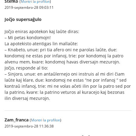
StefKo
(
Montri la profilon
)
2019-septembro-28 09:03:11
Joĉjo supersaĝulo
Joĉjo eniras apotekon kaj laŭte diras:
– Mi petas kondomojn!
La apotekisto atentigas lin mallaŭte:
– Knabeto, unue: pri tia afero oni ne parolas laŭte, due:
kondomoj ne estas por infanoj, trie: por kondomoj la patro
alvenu mem, kvare: kondomoj havas diversajn mezurojn.
Joĉjo, responde al tio:
– Sinjoro, unue: en antaŭlernejo oni instruis al mi diri ĉiam
laŭte kaj klare, due: kondomoj ne estas “ne por infanoj “ sed
kontraŭ infanoj, trie: mi ne volas aĉeti ilin por la patro sed por
la patrino, kvare: la patrino veturos al kuracejo kaj bezonas
ilin diversaj mezurojn.
Zam_franca
(
Montri la profilon
)
2019-septembro-28 11:36:38