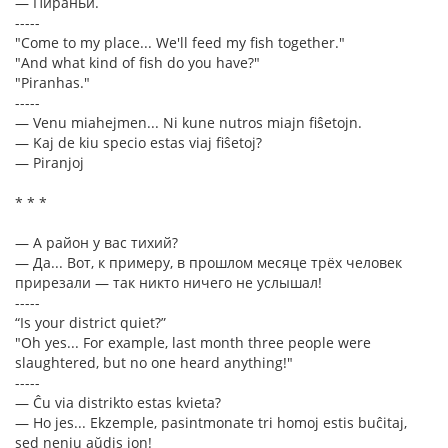
— Пираньи.
-----
"Come to my place... We'll feed my fish together."
"And what kind of fish do you have?"
"Piranhas."
-----
— Venu miahejmen... Ni kune nutros miajn fiŝetojn.
— Kaj de kiu specio estas viaj fiŝetoj?
— Piranjoj
* * *
— А район у вас тихий?
— Да... Вот, к примеру, в прошлом месяце трёх человек
прирезали — так никто ничего не услышал!
-----
“Is your district quiet?”
"Oh yes... For example, last month three people were
slaughtered, but no one heard anything!"
-----
— Ĉu via distrikto estas kvieta?
— Ho jes... Ekzemple, pasintmonate tri homoj estis buĉitaj,
sed neniu aŭdis ion!