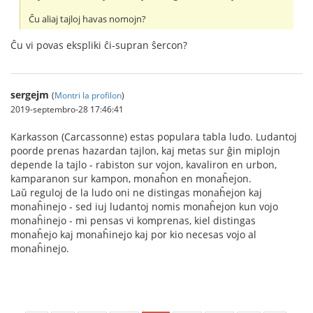
Ĉu aliaj tajloj havas nomojn?
Ĉu vi povas ekspliki ĉi-supran ŝercon?
sergejm
(
Montri la profilon
)
2019-septembro-28 17:46:41
Karkasson (Carcassonne) estas populara tabla ludo. Ludantoj
poorde prenas hazardan tajlon, kaj metas sur ĝin miplojn
depende la tajlo - rabiston sur vojon, kavaliron en urbon,
kamparanon sur kampon, monaĥon en monaĥejon.
Laŭ reguloj de la ludo oni ne distingas monaĥejon kaj
monaĥinejo - sed iuj ludantoj nomis monaĥejon kun vojo
monaĥinejo - mi pensas vi komprenas, kiel distingas
monaĥejo kaj monaĥinejo kaj por kio necesas vojo al
monaĥinejo.