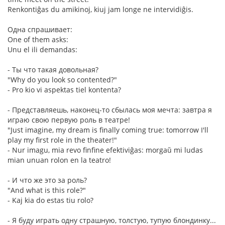
Renkontiĝas du amikinoj, kiuj jam longe ne intervidiĝis.
Одна спpашивает:
One of them asks:
Unu el ili demandas:
- Ты что такая довольная?
"Why do you look so contented?"
- Pro kio vi aspektas tiel kontenta?
- Пpедставляешь, наконец-то сбылась моя мечта: завтpа я
игpаю свою пеpвую pоль в театpе!
"Just imagine, my dream is finally coming true: tomorrow I'll
play my first role in the theater!"
- Nur imagu, mia revo finfine efektiviĝas: morgaŭ mi ludas
mian unuan rolon en la teatro!
- И что же это за pоль?
"And what is this role?"
- Kaj kia do estas tiu rolo?
- Я буду играть одну стpашную, толстую, тупую блондинку...