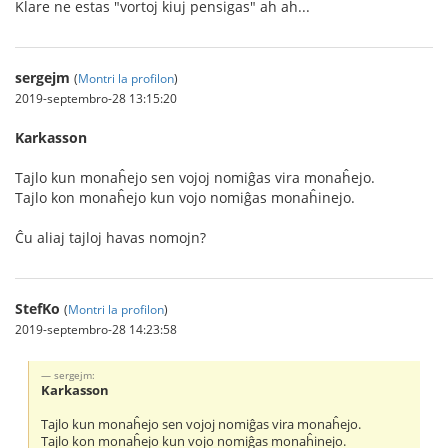
Klare ne estas "vortoj kiuj pensigas" aĥ aĥ...
sergejm
(
Montri la profilon
)
2019-septembro-28 13:15:20
Karkasson
Tajlo kun monaĥejo sen vojoj nomiĝas vira monaĥejo.
Tajlo kon monaĥejo kun vojo nomiĝas monaĥinejo.
Ĉu aliaj tajloj havas nomojn?
StefKo
(
Montri la profilon
)
2019-septembro-28 14:23:58
sergejm:
Karkasson
Tajlo kun monaĥejo sen vojoj nomiĝas vira monaĥejo.
Tajlo kon monaĥejo kun vojo nomiĝas monaĥinejo.