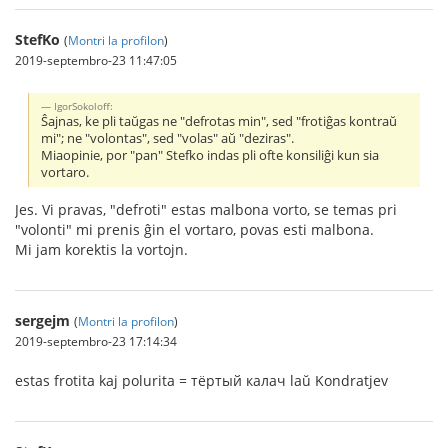
StefKo
(
Montri la profilon
)
2019-septembro-23 11:47:05
IgorSokoloff:
Ŝajnas, ke pli taŭgas ne "defrotas min", sed "frotiĝas kontraŭ
mi"; ne "volontas", sed "volas" aŭ "deziras".
Miaopinie, por "pan" Stefko indas pli ofte konsiliĝi kun sia
vortaro.
Jes. Vi pravas, "defroti" estas malbona vorto, se temas pri
"volonti" mi prenis ĝin el vortaro, povas esti malbona.
Mi jam korektis la vortojn.
sergejm
(
Montri la profilon
)
2019-septembro-23 17:14:34
estas frotita kaj polurita = тёртый калач laŭ Kondratjev