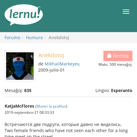
Al
la
Men
enhavo
Forumo
Humuro
Anekdotoj
Anekdotoj
Fermita
de
MikhailMarkeyev
,
Maks. 500 mesaĝoj.
2009-julio-01
Mesaĝoj:
835
Lingvo:
Esperanto
KatjaMcFlores
(
Montri la profilon
)
2019-septembro-21 08:33:33
Встpечаются две подpуги, котоpые давно не виделись.
Two female friends who have not seen each other for a long
time meet on the street.