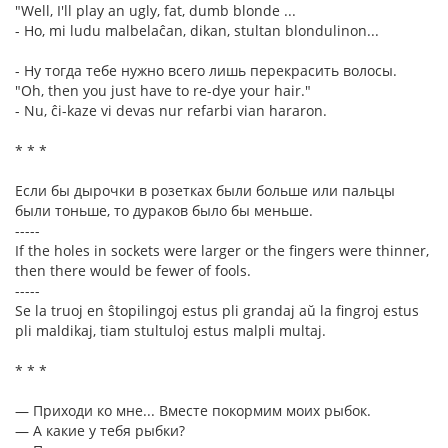
"Well, I'll play an ugly, fat, dumb blonde ...
- Ho, mi ludu malbelaĉan, dikan, stultan blondulinon...
- Ну тогда тебе нужно всего лишь перекрасить волосы.
"Oh, then you just have to re-dye your hair."
- Nu, ĉi-kaze vi devas nur refarbi vian hararon.
* * *
Если бы дырочки в розетках были больше или пальцы
были тоньше, то дураков было бы меньше.
-----
If the holes in sockets were larger or the fingers were thinner,
then there would be fewer of fools.
-----
Se la truoj en ŝtopilingoj estus pli grandaj aŭ la fingroj estus
pli maldikaj, tiam stultuloj estus malpli multaj.
* * *
— Приходи ко мне... Вместе покормим моих рыбок.
— А какие у тебя рыбки?