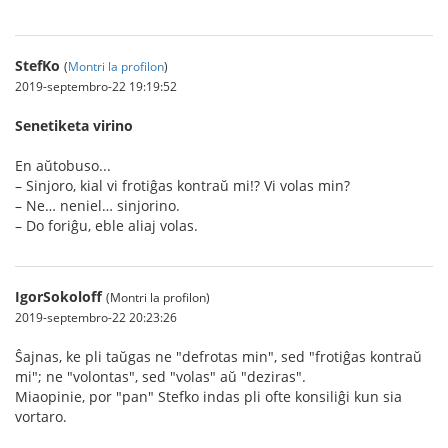
StefKo
(
Montri la profilon
)
2019-septembro-22 19:19:52
Senetiketa virino
En aŭtobuso...
– Sinjoro, kial vi frotiĝas kontraŭ mi!? Vi volas min?
– Ne… neniel… sinjorino.
– Do foriĝu, eble aliaj volas.
IgorSokoloff
(Montri la profilon)
2019-septembro-22 20:23:26
Ŝajnas, ke pli taŭgas ne "defrotas min", sed "frotiĝas kontraŭ
mi"; ne "volontas", sed "volas" aŭ "deziras".
Miaopinie, por "pan" Stefko indas pli ofte konsiliĝi kun sia
vortaro.