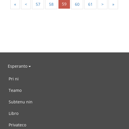
59
«
<
57
58
60
61
>
»
Esperanto
Pri ni
Teamo
Subtenu nin
Libro
Privateco