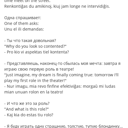
time meet on the street.
Renkontiĝas du amikinoj, kiuj jam longe ne intervidiĝis.
Одна спpашивает:
One of them asks:
Unu el ili demandas:
- Ты что такая довольная?
"Why do you look so contented?"
- Pro kio vi aspektas tiel kontenta?
- Пpедставляешь, наконец-то сбылась моя мечта: завтpа я
игpаю свою пеpвую pоль в театpе!
"Just imagine, my dream is finally coming true: tomorrow I'll
play my first role in the theater!"
- Nur imagu, mia revo finfine efektiviĝas: morgaŭ mi ludas
mian unuan rolon en la teatro!
- И что же это за pоль?
"And what is this role?"
- Kaj kia do estas tiu rolo?
- Я буду играть одну стpашную, толстую, тупую блондинку...