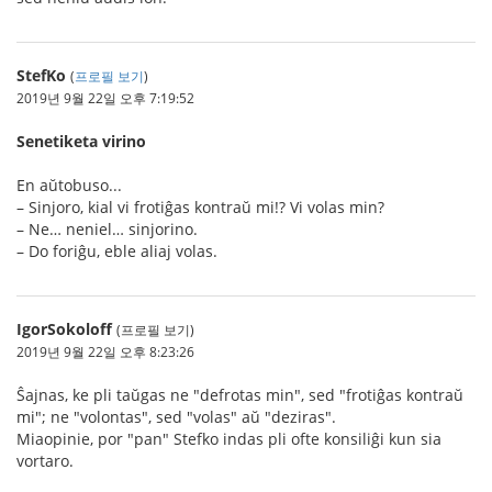
StefKo
(
프로필 보기
)
2019년 9월 22일 오후 7:19:52
Senetiketa virino
En aŭtobuso...
– Sinjoro, kial vi frotiĝas kontraŭ mi!? Vi volas min?
– Ne… neniel… sinjorino.
– Do foriĝu, eble aliaj volas.
IgorSokoloff
(프로필 보기)
2019년 9월 22일 오후 8:23:26
Ŝajnas, ke pli taŭgas ne "defrotas min", sed "frotiĝas kontraŭ
mi"; ne "volontas", sed "volas" aŭ "deziras".
Miaopinie, por "pan" Stefko indas pli ofte konsiliĝi kun sia
vortaro.