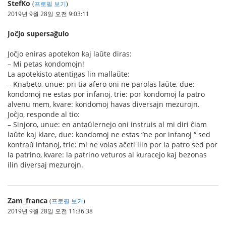
StefKo
(
프로필 보기
)
2019년 9월 28일 오전 9:03:11
Joĉjo supersaĝulo
Joĉjo eniras apotekon kaj laŭte diras:
– Mi petas kondomojn!
La apotekisto atentigas lin mallaŭte:
– Knabeto, unue: pri tia afero oni ne parolas laŭte, due:
kondomoj ne estas por infanoj, trie: por kondomoj la patro
alvenu mem, kvare: kondomoj havas diversajn mezurojn.
Joĉjo, responde al tio:
– Sinjoro, unue: en antaŭlernejo oni instruis al mi diri ĉiam
laŭte kaj klare, due: kondomoj ne estas “ne por infanoj “ sed
kontraŭ infanoj, trie: mi ne volas aĉeti ilin por la patro sed por
la patrino, kvare: la patrino veturos al kuracejo kaj bezonas
ilin diversaj mezurojn.
Zam_franca
(
프로필 보기
)
2019년 9월 28일 오전 11:36:38