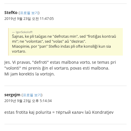
StefKo
(
프로필 보기
)
2019년 9월 23일 오전 11:47:05
IgorSokoloff:
Ŝajnas, ke pli taŭgas ne "defrotas min", sed "frotiĝas kontraŭ
mi"; ne "volontas", sed "volas" aŭ "deziras".
Miaopinie, por "pan" Stefko indas pli ofte konsiliĝi kun sia
vortaro.
Jes. Vi pravas, "defroti" estas malbona vorto, se temas pri
"volonti" mi prenis ĝin el vortaro, povas esti malbona.
Mi jam korektis la vortojn.
sergejm
(
프로필 보기
)
2019년 9월 23일 오후 5:14:34
estas frotita kaj polurita = тёртый калач laŭ Kondratjev