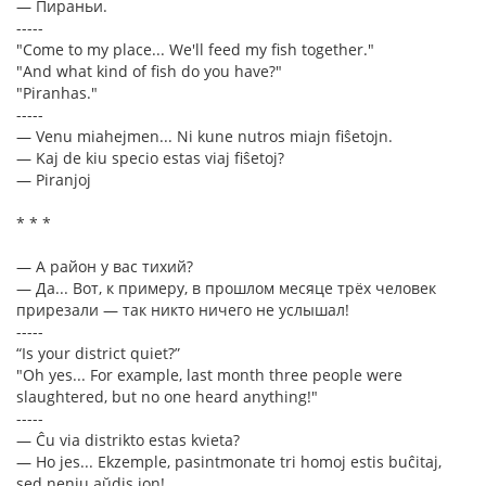
— Пираньи.
-----
"Come to my place... We'll feed my fish together."
"And what kind of fish do you have?"
"Piranhas."
-----
— Venu miahejmen... Ni kune nutros miajn fiŝetojn.
— Kaj de kiu specio estas viaj fiŝetoj?
— Piranjoj
* * *
— А район у вас тихий?
— Да... Вот, к примеру, в прошлом месяце трёх человек
прирезали — так никто ничего не услышал!
-----
“Is your district quiet?”
"Oh yes... For example, last month three people were
slaughtered, but no one heard anything!"
-----
— Ĉu via distrikto estas kvieta?
— Ho jes... Ekzemple, pasintmonate tri homoj estis buĉitaj,
sed neniu aŭdis ion!