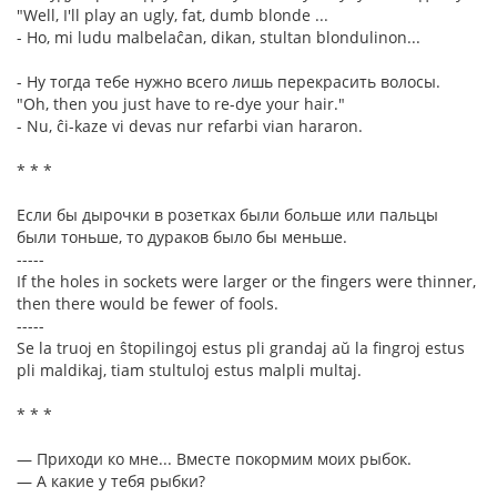
"Well, I'll play an ugly, fat, dumb blonde ...
- Ho, mi ludu malbelaĉan, dikan, stultan blondulinon...
- Ну тогда тебе нужно всего лишь перекрасить волосы.
"Oh, then you just have to re-dye your hair."
- Nu, ĉi-kaze vi devas nur refarbi vian hararon.
* * *
Если бы дырочки в розетках были больше или пальцы
были тоньше, то дураков было бы меньше.
-----
If the holes in sockets were larger or the fingers were thinner,
then there would be fewer of fools.
-----
Se la truoj en ŝtopilingoj estus pli grandaj aŭ la fingroj estus
pli maldikaj, tiam stultuloj estus malpli multaj.
* * *
— Приходи ко мне... Вместе покормим моих рыбок.
— А какие у тебя рыбки?