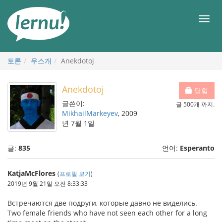
본
문
메
으
뉴
로
토론
우스개
Anekdotoj
Anekdotoj
닫힘
글쓴이:
글 500개 까지.
MikhailMarkeyev
, 2009
년 7월 1일
글:
835
언어:
Esperanto
KatjaMcFlores
(
프로필 보기
)
2019년 9월 21일 오전 8:33:33
Встpечаются две подpуги, котоpые давно не виделись.
Two female friends who have not seen each other for a long