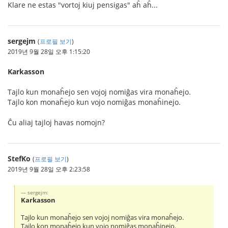
Klare ne estas "vortoj kiuj pensigas" aĥ aĥ...
sergejm
(
프로필 보기
)
2019년 9월 28일 오후 1:15:20
Karkasson
Tajlo kun monaĥejo sen vojoj nomiĝas vira monaĥejo.
Tajlo kon monaĥejo kun vojo nomiĝas monaĥinejo.
Ĉu aliaj tajloj havas nomojn?
StefKo
(
프로필 보기
)
2019년 9월 28일 오후 2:23:58
sergejm:
Karkasson
Tajlo kun monaĥejo sen vojoj nomiĝas vira monaĥejo.
Tajlo kon monaĥejo kun vojo nomiĝas monaĥinejo.