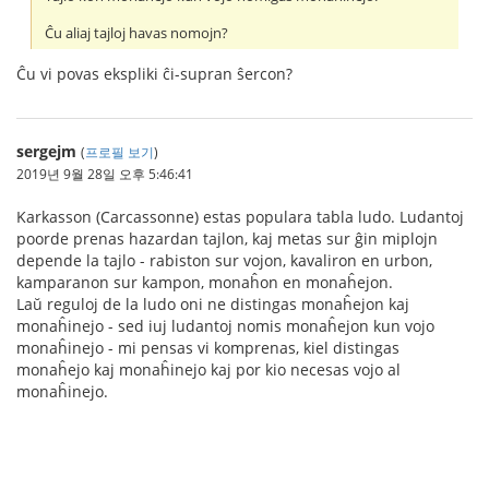
Ĉu aliaj tajloj havas nomojn?
Ĉu vi povas ekspliki ĉi-supran ŝercon?
sergejm
(
프로필 보기
)
2019년 9월 28일 오후 5:46:41
Karkasson (Carcassonne) estas populara tabla ludo. Ludantoj
poorde prenas hazardan tajlon, kaj metas sur ĝin miplojn
depende la tajlo - rabiston sur vojon, kavaliron en urbon,
kamparanon sur kampon, monaĥon en monaĥejon.
Laŭ reguloj de la ludo oni ne distingas monaĥejon kaj
monaĥinejo - sed iuj ludantoj nomis monaĥejon kun vojo
monaĥinejo - mi pensas vi komprenas, kiel distingas
monaĥejo kaj monaĥinejo kaj por kio necesas vojo al
monaĥinejo.