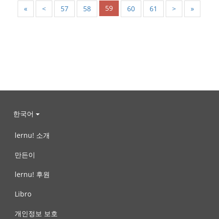
59
«
<
57
58
60
61
>
»
한국어
lernu! 소개
만든이
lernu! 후원
Libro
개인정보 보호