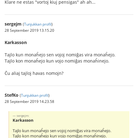
Klare ne estas "vortoj kiuj pensigas" aĥ aĥ...
sergejm
(
Tunjukkan profil
)
28 September 2019 13.15.20
Karkasson
Tajlo kun monaĥejo sen vojoj nomiĝas vira monaĥejo.
Tajlo kon monaĥejo kun vojo nomiĝas monaĥinejo.
Ĉu aliaj tajloj havas nomojn?
StefKo
(
Tunjukkan profil
)
28 September 2019 14.23.58
sergejm:
Karkasson
Tajlo kun monaĥejo sen vojoj nomiĝas vira monaĥejo.
Tajlo kon monaĥejo kun vojo nomiĝas monaĥinejo.