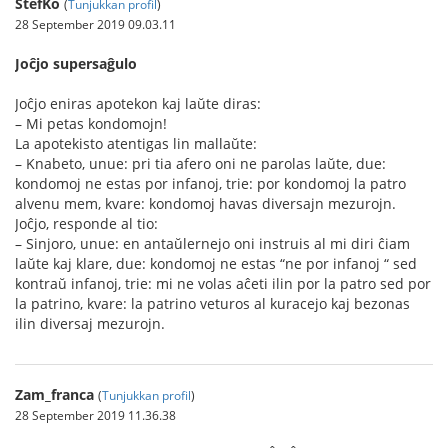
StefKo
(
Tunjukkan profil
)
28 September 2019 09.03.11
Joĉjo supersaĝulo
Joĉjo eniras apotekon kaj laŭte diras:
– Mi petas kondomojn!
La apotekisto atentigas lin mallaŭte:
– Knabeto, unue: pri tia afero oni ne parolas laŭte, due:
kondomoj ne estas por infanoj, trie: por kondomoj la patro
alvenu mem, kvare: kondomoj havas diversajn mezurojn.
Joĉjo, responde al tio:
– Sinjoro, unue: en antaŭlernejo oni instruis al mi diri ĉiam
laŭte kaj klare, due: kondomoj ne estas “ne por infanoj “ sed
kontraŭ infanoj, trie: mi ne volas aĉeti ilin por la patro sed por
la patrino, kvare: la patrino veturos al kuracejo kaj bezonas
ilin diversaj mezurojn.
Zam_franca
(
Tunjukkan profil
)
28 September 2019 11.36.38