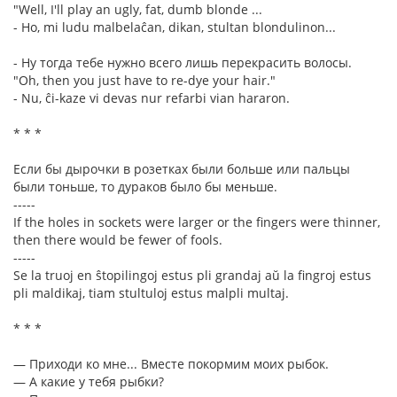
"Well, I'll play an ugly, fat, dumb blonde ...
- Ho, mi ludu malbelaĉan, dikan, stultan blondulinon...
- Ну тогда тебе нужно всего лишь перекрасить волосы.
"Oh, then you just have to re-dye your hair."
- Nu, ĉi-kaze vi devas nur refarbi vian hararon.
* * *
Если бы дырочки в розетках были больше или пальцы
были тоньше, то дураков было бы меньше.
-----
If the holes in sockets were larger or the fingers were thinner,
then there would be fewer of fools.
-----
Se la truoj en ŝtopilingoj estus pli grandaj aŭ la fingroj estus
pli maldikaj, tiam stultuloj estus malpli multaj.
* * *
— Приходи ко мне... Вместе покормим моих рыбок.
— А какие у тебя рыбки?