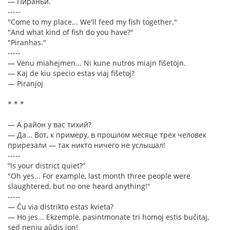
— Пираньи.
-----
"Come to my place... We'll feed my fish together."
"And what kind of fish do you have?"
"Piranhas."
-----
— Venu miahejmen... Ni kune nutros miajn fiŝetojn.
— Kaj de kiu specio estas viaj fiŝetoj?
— Piranjoj
* * *
— А район у вас тихий?
— Да... Вот, к примеру, в прошлом месяце трёх человек
прирезали — так никто ничего не услышал!
-----
“Is your district quiet?”
"Oh yes... For example, last month three people were
slaughtered, but no one heard anything!"
-----
— Ĉu via distrikto estas kvieta?
— Ho jes... Ekzemple, pasintmonate tri homoj estis buĉitaj,
sed neniu aŭdis ion!