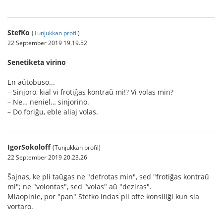
StefKo
(
Tunjukkan profil
)
22 September 2019 19.19.52
Senetiketa virino
En aŭtobuso...
– Sinjoro, kial vi frotiĝas kontraŭ mi!? Vi volas min?
– Ne… neniel… sinjorino.
– Do foriĝu, eble aliaj volas.
IgorSokoloff
(Tunjukkan profil)
22 September 2019 20.23.26
Ŝajnas, ke pli taŭgas ne "defrotas min", sed "frotiĝas kontraŭ
mi"; ne "volontas", sed "volas" aŭ "deziras".
Miaopinie, por "pan" Stefko indas pli ofte konsiliĝi kun sia
vortaro.