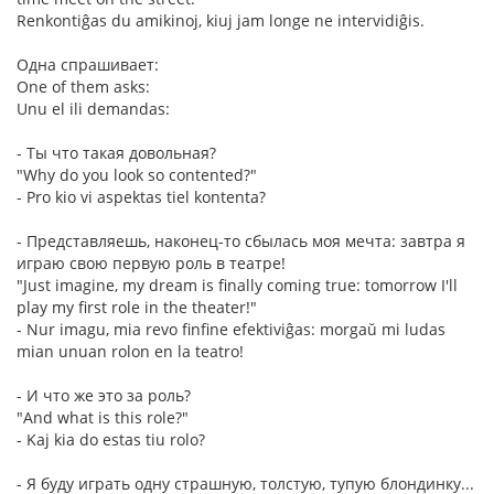
Renkontiĝas du amikinoj, kiuj jam longe ne intervidiĝis.
Одна спpашивает:
One of them asks:
Unu el ili demandas:
- Ты что такая довольная?
"Why do you look so contented?"
- Pro kio vi aspektas tiel kontenta?
- Пpедставляешь, наконец-то сбылась моя мечта: завтpа я
игpаю свою пеpвую pоль в театpе!
"Just imagine, my dream is finally coming true: tomorrow I'll
play my first role in the theater!"
- Nur imagu, mia revo finfine efektiviĝas: morgaŭ mi ludas
mian unuan rolon en la teatro!
- И что же это за pоль?
"And what is this role?"
- Kaj kia do estas tiu rolo?
- Я буду играть одну стpашную, толстую, тупую блондинку...