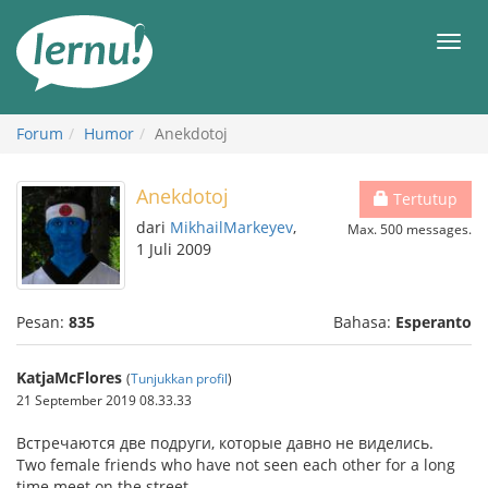
Ke
daftar
Men
isi
Forum
Humor
Anekdotoj
Anekdotoj
Tertutup
dari
MikhailMarkeyev
,
Max. 500 messages.
1 Juli 2009
Pesan:
835
Bahasa:
Esperanto
KatjaMcFlores
(
Tunjukkan profil
)
21 September 2019 08.33.33
Встpечаются две подpуги, котоpые давно не виделись.
Two female friends who have not seen each other for a long
time meet on the street.