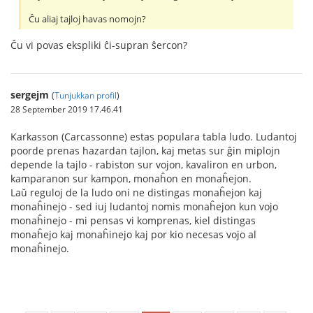
Ĉu aliaj tajloj havas nomojn?
Ĉu vi povas ekspliki ĉi-supran ŝercon?
sergejm
(
Tunjukkan profil
)
28 September 2019 17.46.41
Karkasson (Carcassonne) estas populara tabla ludo. Ludantoj
poorde prenas hazardan tajlon, kaj metas sur ĝin miplojn
depende la tajlo - rabiston sur vojon, kavaliron en urbon,
kamparanon sur kampon, monaĥon en monaĥejon.
Laŭ reguloj de la ludo oni ne distingas monaĥejon kaj
monaĥinejo - sed iuj ludantoj nomis monaĥejon kun vojo
monaĥinejo - mi pensas vi komprenas, kiel distingas
monaĥejo kaj monaĥinejo kaj por kio necesas vojo al
monaĥinejo.