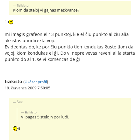
fizikisto:
Kiom da steloj vi gajnas mezkvante?
1
mi imagis grafeon el 13 punktoj, kie el ĉiu punkto al ĉiu alia
akzistas unudirekta vojo.
Evideentas do, ke por ĉiu punkto tien kondukas ĝuste tiom da
vojoj, kiom kondukas el ĝi. Do vi nepre vevas reveni al la starta
punkto do al 1, se vi komencas de ĝi
fizikisto
(
Ukázat profil
)
19. července 2009 7:50:05
Ŝak:
fizikisto:
Vi pagas 5 stelojn por ludi.
))