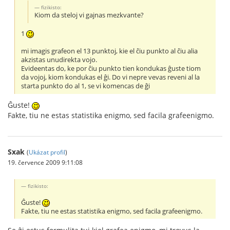
fizikisto:
Kiom da steloj vi gajnas mezkvante?
1
mi imagis grafeon el 13 punktoj, kie el ĉiu punkto al ĉiu alia
akzistas unudirekta vojo.
Evideentas do, ke por ĉiu punkto tien kondukas ĝuste tiom
da vojoj, kiom kondukas el ĝi. Do vi nepre vevas reveni al la
starta punkto do al 1, se vi komencas de ĝi
Ĝuste!
Fakte, tiu ne estas statistika enigmo, sed facila grafeenigmo.
Sxak
(
Ukázat profil
)
19. července 2009 9:11:08
fizikisto:
Ĝuste!
Fakte, tiu ne estas statistika enigmo, sed facila grafeenigmo.