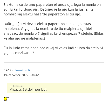
Elektu hazarde unu papereton el unua ujo, legu la nombron
sur ĝi kaj fordonu ĝin. Daŭrigu je la ujo kun la ĵus legita
nombro kaj elektu hazarde papereton el tiu ujo.
Daŭrigu ĝis vi devas elektu papereton sed la ujo estas
malplena. Vi gajnas la nombro de tiu malplena ujo kiel
enspezo, do nombro 7 signifas ke vi enspezas 7 stelojn. (Eblas
ke alia ujo ne malplenas.)
Ĉu la ludo estas bona por vi kaj vi volas ludi? Kiom da steloj vi
gajnas mezkvante?
Sxak
(
Ukázat profil
)
19. července 2009 3:34:42
fizikisto:
Vi pagas 5 stelojn por ludi.
))