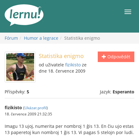
Přejít
k
Men
obsahu
Fórum
Humor a legrace
Statistika enigmo
Statistika enigmo
Odpovědět
od uživatele
fizikisto
ze
dne 18. července 2009
Příspěvky:
5
Jazyk:
Esperanto
fizikisto
(
Ukázat profil
)
18. července 2009 21:32:35
Imagu 13 ujoj, numerita per nombroj 1 ĝis 13. En ĉiu ujo estas
13 paperetoj kun nombroj 1 ĝis 13. Vi pagas 5 stelojn por ludi.