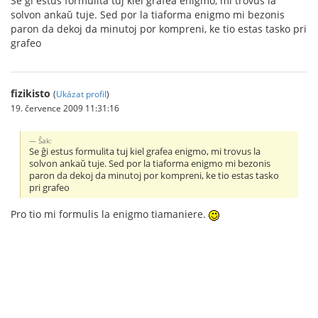
Se ĝi estus formulita tuj kiel grafea enigmo, mi trovus la
solvon ankaŭ tuje. Sed por la tiaforma enigmo mi bezonis
paron da dekoj da minutoj por kompreni, ke tio estas tasko pri
grafeo
fizikisto
(
Ukázat profil
)
19. července 2009 11:31:16
Ŝak:
Se ĝi estus formulita tuj kiel grafea enigmo, mi trovus la
solvon ankaŭ tuje. Sed por la tiaforma enigmo mi bezonis
paron da dekoj da minutoj por kompreni, ke tio estas tasko
pri grafeo
Pro tio mi formulis la enigmo tiamaniere.