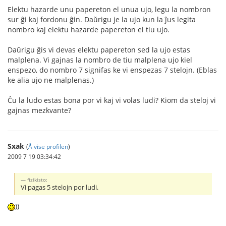
Elektu hazarde unu papereton el unua ujo, legu la nombron
sur ĝi kaj fordonu ĝin. Daŭrigu je la ujo kun la ĵus legita
nombro kaj elektu hazarde papereton el tiu ujo.
Daŭrigu ĝis vi devas elektu papereton sed la ujo estas
malplena. Vi gajnas la nombro de tiu malplena ujo kiel
enspezo, do nombro 7 signifas ke vi enspezas 7 stelojn. (Eblas
ke alia ujo ne malplenas.)
Ĉu la ludo estas bona por vi kaj vi volas ludi? Kiom da steloj vi
gajnas mezkvante?
Sxak
(
Å vise profilen
)
2009 7 19 03:34:42
fizikisto:
Vi pagas 5 stelojn por ludi.
))