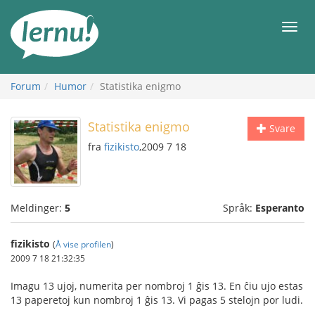
Til
innholdet
Meny
Forum
Humor
Statistika enigmo
Statistika enigmo
Svare
fra
fizikisto
,2009 7 18
Meldinger:
5
Språk:
Esperanto
fizikisto
(
Å vise profilen
)
2009 7 18 21:32:35
Imagu 13 ujoj, numerita per nombroj 1 ĝis 13. En ĉiu ujo estas
13 paperetoj kun nombroj 1 ĝis 13. Vi pagas 5 stelojn por ludi.