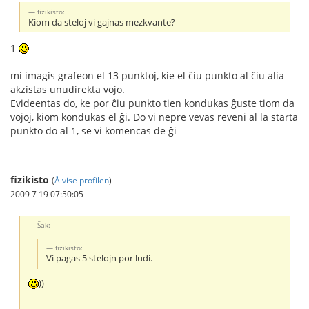
fizikisto:
Kiom da steloj vi gajnas mezkvante?
1
mi imagis grafeon el 13 punktoj, kie el ĉiu punkto al ĉiu alia
akzistas unudirekta vojo.
Evideentas do, ke por ĉiu punkto tien kondukas ĝuste tiom da
vojoj, kiom kondukas el ĝi. Do vi nepre vevas reveni al la starta
punkto do al 1, se vi komencas de ĝi
fizikisto
(
Å vise profilen
)
2009 7 19 07:50:05
Ŝak:
fizikisto:
Vi pagas 5 stelojn por ludi.
))