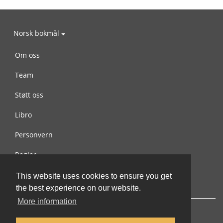
Norsk bokmål
Om oss
Team
Støtt oss
Libro
Personvern
Regler
Kontakt oss
This website uses cookies to ensure you get
the best experience on our website.
More information