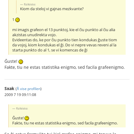
fizikisto:
Kiom da steloj vi gajnas mezkvante?
1
mi imagis grafeon el 13 punktoj, kie el ĉiu punkto al ĉiu alia
akzistas unudirekta vojo.
Evideentas do, ke por ĉiu punkto tien kondukas ĝuste tiom
da vojoj, kiom kondukas el ĝi. Do vi nepre vevas reveni al la
starta punkto do al 1, se vi komencas de ĝi
Ĝuste!
Fakte, tiu ne estas statistika enigmo, sed facila grafeenigmo.
Sxak
(
Å vise profilen
)
2009 7 19 09:11:08
fizikisto:
Ĝuste!
Fakte, tiu ne estas statistika enigmo, sed facila grafeenigmo.