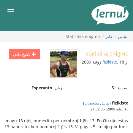
رود
ه
فهرس
حتوا
انجمن
طنز
Statistika enigmo
Statistika enigmo
پاسخ دادن
از
, 18 ژوئیهٔ 2009
fizikisto
پست‌ها:
5
زبان:
Esperanto
fizikisto
(
نمایش مشخصات
)
18 ژوئیهٔ 2009،‏ 21:32:35
Imagu 13 ujoj, numerita per nombroj 1 ĝis 13. En ĉiu ujo estas
13 paperetoj kun nombroj 1 ĝis 13. Vi pagas 5 stelojn por ludi.