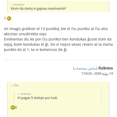
fizikisto:
Kiom da steloj vi gajnas mezkvante?
1
mi imagis grafeon el 13 punktoj, kie el ĉiu punkto al ĉiu alia
akzistas unudirekta vojo.
Evideentas do, ke por ĉiu punkto tien kondukas ĝuste tiom da
vojoj, kiom kondukas el ĝi. Do vi nepre vevas reveni al la starta
punkto do al 1, se vi komencas de ĝi
fizikisto
(
نمایش مشخصات
)
19 ژوئیهٔ 2009،‏ 7:50:05
Ŝak:
fizikisto:
Vi pagas 5 stelojn por ludi.
))