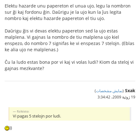
Elektu hazarde unu papereton el unua ujo, legu la nombron
sur ĝi kaj fordonu ĝin. Daŭrigu je la ujo kun la ĵus legita
nombro kaj elektu hazarde papereton el tiu ujo.
Daŭrigu ĝis vi devas elektu papereton sed la ujo estas
malplena. Vi gajnas la nombro de tiu malplena ujo kiel
enspezo, do nombro 7 signifas ke vi enspezas 7 stelojn. (Eblas
ke alia ujo ne malplenas.)
Ĉu la ludo estas bona por vi kaj vi volas ludi? Kiom da steloj vi
gajnas mezkvante?
Sxak
(
نمایش مشخصات
)
19 ژوئیهٔ 2009،‏ 3:34:42
fizikisto:
Vi pagas 5 stelojn por ludi.
))