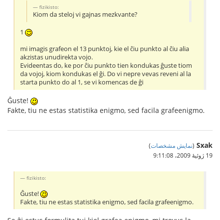
fizikisto:
Kiom da steloj vi gajnas mezkvante?
1
mi imagis grafeon el 13 punktoj, kie el ĉiu punkto al ĉiu alia
akzistas unudirekta vojo.
Evideentas do, ke por ĉiu punkto tien kondukas ĝuste tiom
da vojoj, kiom kondukas el ĝi. Do vi nepre vevas reveni al la
starta punkto do al 1, se vi komencas de ĝi
Ĝuste!
Fakte, tiu ne estas statistika enigmo, sed facila grafeenigmo.
Sxak
(
نمایش مشخصات
)
19 ژوئیهٔ 2009،‏ 9:11:08
fizikisto:
Ĝuste!
Fakte, tiu ne estas statistika enigmo, sed facila grafeenigmo.