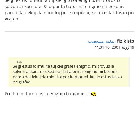
Se ĝi estus formulita tuj kiel grafea enigmo, mi trovus la
solvon ankaŭ tuje. Sed por la tiaforma enigmo mi bezonis
paron da dekoj da minutoj por kompreni, ke tio estas tasko pri
grafeo
fizikisto
(
نمایش مشخصات
)
19 ژوئیهٔ 2009،‏ 11:31:16
Ŝak:
Se ĝi estus formulita tuj kiel grafea enigmo, mi trovus la
solvon ankaŭ tuje. Sed por la tiaforma enigmo mi bezonis
paron da dekoj da minutoj por kompreni, ke tio estas tasko
pri grafeo
Pro tio mi formulis la enigmo tiamaniere.