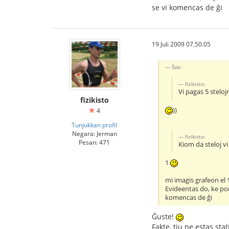
se vi komencas de ĝi
19 Juli 2009 07.50.05
Ŝak:
fizikisto:
Vi pagas 5 steloj
fizikisto
))
4
Tunjukkan profil
Negara: Jerman
fizikisto:
Pesan: 471
Kiom da steloj v
1
mi imagis grafeon el 1
Evideentas do, ke por
komencas de ĝi
Ĝuste!
Fakte, tiu ne estas sta