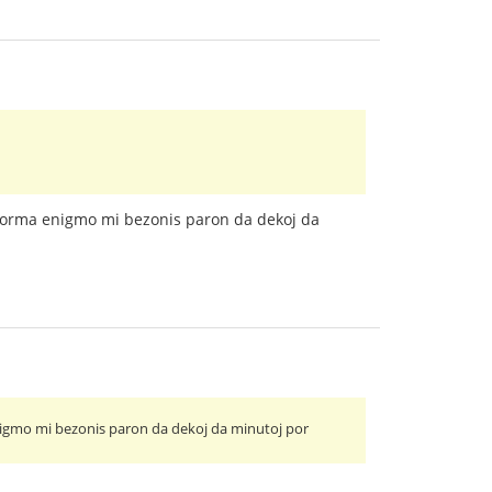
tiaforma enigmo mi bezonis paron da dekoj da
 enigmo mi bezonis paron da dekoj da minutoj por