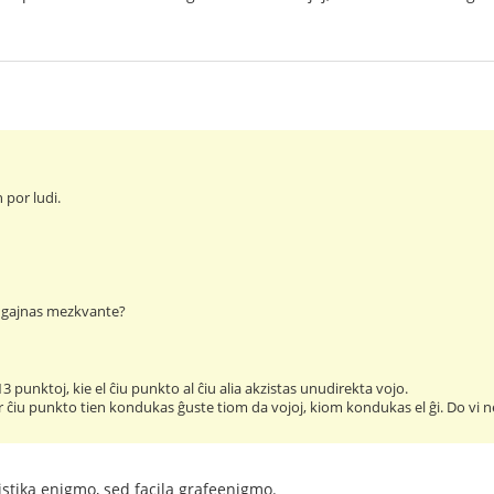
n por ludi.
i gajnas mezkvante?
3 punktoj, kie el ĉiu punkto al ĉiu alia akzistas unudirekta vojo.
 ĉiu punkto tien kondukas ĝuste tiom da vojoj, kiom kondukas el ĝi. Do vi nep
tistika enigmo, sed facila grafeenigmo.