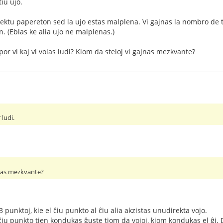
iu ujo.
lektu papereton sed la ujo estas malplena. Vi gajnas la nombro de 
n. (Eblas ke alia ujo ne malplenas.)
or vi kaj vi volas ludi? Kiom da steloj vi gajnas mezkvante?
 ludi.
jnas mezkvante?
 punktoj, kie el ĉiu punkto al ĉiu alia akzistas unudirekta vojo.
ĉiu punkto tien kondukas ĝuste tiom da vojoj, kiom kondukas el ĝi. D