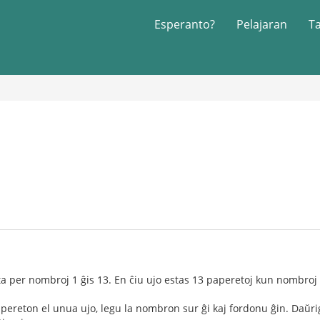
Esperanto?
Pelajaran
T
a per nombroj 1 ĝis 13. En ĉiu ujo estas 13 paperetoj kun nombroj 1 
ereton el unua ujo, legu la nombron sur ĝi kaj fordonu ĝin. Daŭrigu