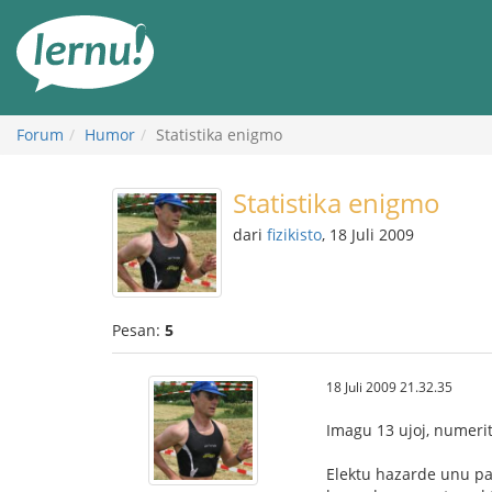
Ke
daftar
isi
Forum
Humor
Statistika enigmo
Statistika enigmo
dari
fizikisto
, 18 Juli 2009
Pesan:
5
18 Juli 2009 21.32.35
Imagu 13 ujoj, numerit
Elektu hazarde unu pap