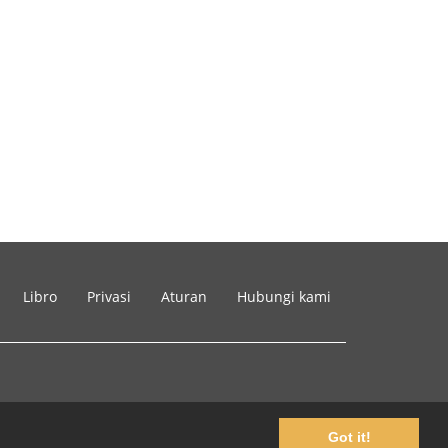
Libro
Privasi
Aturan
Hubungi kami
Got it!