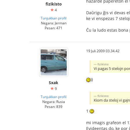
hazarde papereton el t
fizikisto
4
Daŭrigu ĝis vi devas e
Tunjukkan profil
ke vi enspezas 7 steloj
Negara: Jerman
Pesan: 471
Ĉu la ludo estas bona p
19 Juli 2009 03.34.42
fizikisto:
Vi pagas 5 stelojn por
))
Sxak
9
fizikisto:
Tunjukkan profil
Kiom da steloj vi ga
Negara: Rusia
Pesan: 839
1
mi imagis grafeon el 13
Evideentas do, ke por 