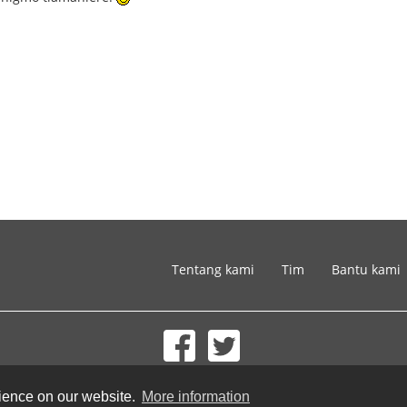
Tentang kami
Tim
Bantu kami
© 2002-2026 lernu.net |
Impressum
rience on our website.
More information