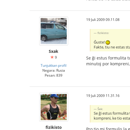
19 Juli 2009 09.11.08
fizikisto:
Ĝuste!
Fakte, tiu ne estas s
Sxak
9
Se ĝi estus formulita 
minutoj por kompreni, 
Tunjukkan profil
Negara: Rusia
Pesan: 839
19 Juli 2009 11.31.16
Ŝak:
Se ĝi estus formulita
kompreni, ke tio esta
fizikisto
Pro tio mi formulis la