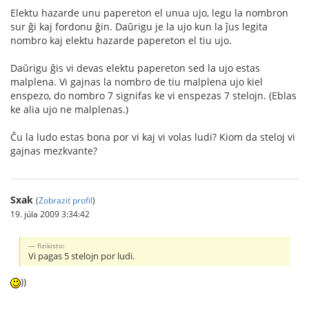
Elektu hazarde unu papereton el unua ujo, legu la nombron
sur ĝi kaj fordonu ĝin. Daŭrigu je la ujo kun la ĵus legita
nombro kaj elektu hazarde papereton el tiu ujo.
Daŭrigu ĝis vi devas elektu papereton sed la ujo estas
malplena. Vi gajnas la nombro de tiu malplena ujo kiel
enspezo, do nombro 7 signifas ke vi enspezas 7 stelojn. (Eblas
ke alia ujo ne malplenas.)
Ĉu la ludo estas bona por vi kaj vi volas ludi? Kiom da steloj vi
gajnas mezkvante?
Sxak
(
Zobraziť profil
)
19. júla 2009 3:34:42
fizikisto:
Vi pagas 5 stelojn por ludi.
))