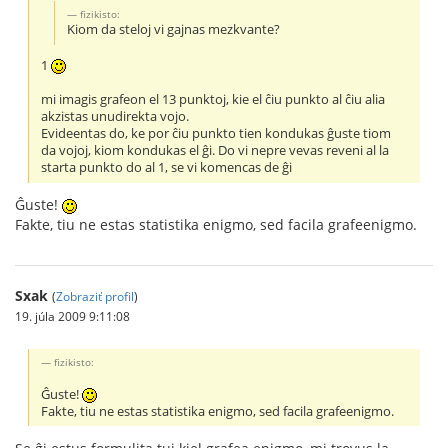
fizikisto:
Kiom da steloj vi gajnas mezkvante?
1
mi imagis grafeon el 13 punktoj, kie el ĉiu punkto al ĉiu alia
akzistas unudirekta vojo.
Evideentas do, ke por ĉiu punkto tien kondukas ĝuste tiom
da vojoj, kiom kondukas el ĝi. Do vi nepre vevas reveni al la
starta punkto do al 1, se vi komencas de ĝi
Ĝuste!
Fakte, tiu ne estas statistika enigmo, sed facila grafeenigmo.
Sxak
(
Zobraziť profil
)
19. júla 2009 9:11:08
fizikisto:
Ĝuste!
Fakte, tiu ne estas statistika enigmo, sed facila grafeenigmo.