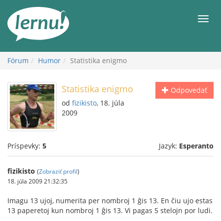
Späť
na
Men
obsah
Fórum
Humor
Statistika enigmo
Statistika enigmo
Odpovedať
od
fizikisto
, 18. júla
2009
Príspevky:
5
Jazyk:
Esperanto
fizikisto
(
Zobraziť profil
)
18. júla 2009 21:32:35
Imagu 13 ujoj, numerita per nombroj 1 ĝis 13. En ĉiu ujo estas
13 paperetoj kun nombroj 1 ĝis 13. Vi pagas 5 stelojn por ludi.