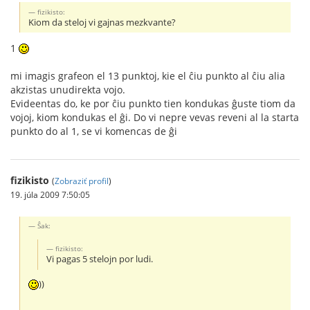
fizikisto:
Kiom da steloj vi gajnas mezkvante?
1
mi imagis grafeon el 13 punktoj, kie el ĉiu punkto al ĉiu alia
akzistas unudirekta vojo.
Evideentas do, ke por ĉiu punkto tien kondukas ĝuste tiom da
vojoj, kiom kondukas el ĝi. Do vi nepre vevas reveni al la starta
punkto do al 1, se vi komencas de ĝi
fizikisto
(
Zobraziť profil
)
19. júla 2009 7:50:05
Ŝak:
fizikisto:
Vi pagas 5 stelojn por ludi.
))