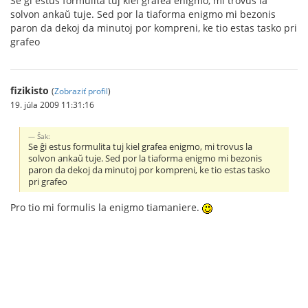
Se ĝi estus formulita tuj kiel grafea enigmo, mi trovus la
solvon ankaŭ tuje. Sed por la tiaforma enigmo mi bezonis
paron da dekoj da minutoj por kompreni, ke tio estas tasko pri
grafeo
fizikisto
(
Zobraziť profil
)
19. júla 2009 11:31:16
Ŝak:
Se ĝi estus formulita tuj kiel grafea enigmo, mi trovus la
solvon ankaŭ tuje. Sed por la tiaforma enigmo mi bezonis
paron da dekoj da minutoj por kompreni, ke tio estas tasko
pri grafeo
Pro tio mi formulis la enigmo tiamaniere.