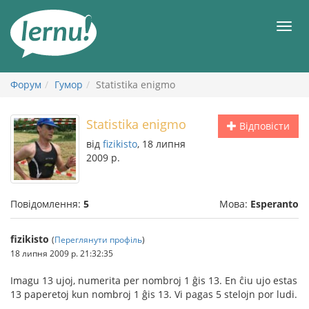
До
змісту
Мен
Форум
Гумор
Statistika enigmo
Statistika enigmo
Відповісти
від
fizikisto
, 18 липня
2009 р.
Повідомлення:
5
Мова:
Esperanto
fizikisto
(
Переглянути профіль
)
18 липня 2009 р. 21:32:35
Imagu 13 ujoj, numerita per nombroj 1 ĝis 13. En ĉiu ujo estas
13 paperetoj kun nombroj 1 ĝis 13. Vi pagas 5 stelojn por ludi.