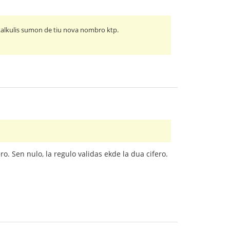
i kalkulis sumon de tiu nova nombro ktp.
ro. Sen nulo, la regulo validas ekde la dua cifero.