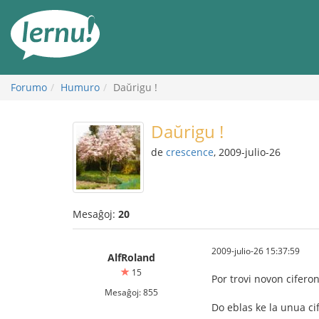
Al
la
enhavo
Forumo
Humuro
Daŭrigu !
Daŭrigu !
de
crescence
, 2009-julio-26
Mesaĝoj:
20
2009-julio-26 15:37:59
AlfRoland
15
Por trovi novon cifero
Mesaĝoj: 855
Do eblas ke la unua cife