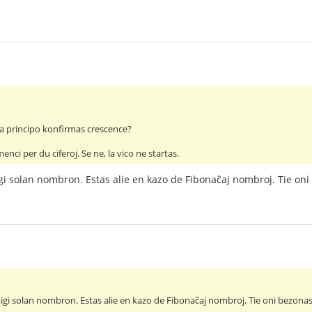
 la principo konfirmas crescence?
nci per du ciferoj. Se ne, la vico ne startas.
gi solan nombron. Estas alie en kazo de Fibonaĉaj nombroj. Tie oni
migi solan nombron. Estas alie en kazo de Fibonaĉaj nombroj. Tie oni bezona