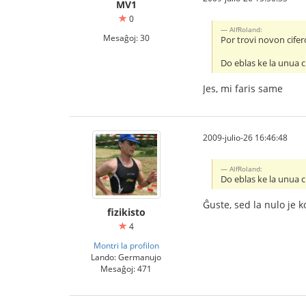
MV1
0
AlfRoland:
Mesaĝoj: 30
Por trovi novon cifer
Do eblas ke la unua cif
Jes, mi faris same
2009-julio-26 16:46:48
AlfRoland:
Do eblas ke la unua cif
Ĝuste, sed la nulo je k
fizikisto
4
Montri la profilon
Lando: Germanujo
Mesaĝoj: 471