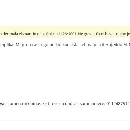
a decimala ekzpancio de la frakcio 1126/1001. Ne gravas ĉu ni havas nulon je
omplika. Mi preferas regulon kiu konsistas el malpli ciferoj, vidu Al
avas, tamen mi opinas ke tiu serio daŭras sammaniere: 011248751