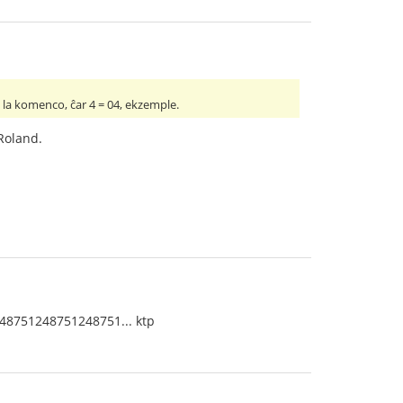
 la komenco, ĉar 4 = 04, ekzemple.
fRoland.
248751248751248751... ktp