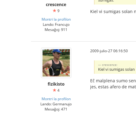
sumiĝas.
crescence
9
Kiel vi sumigas solan 
Montri la profilon
Lando: Francujo
Mesaĝoj: 911
2009-julio-27 06:16:50
crescence:
Kiel vi sumigas solan
Eĉ malplena sumo sen 
fizikisto
jes, estas afero de mat
4
Montri la profilon
Lando: Germanujo
Mesaĝoj: 471