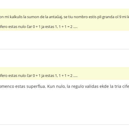
on mi kalkulis la sumon de la antaŭaj, se tiu nombro estis pli granda ol 9 m
ero estas nulo ĉar 0 + 1 ja estas 1, 1 + 1 = 2 .....
ero estas nulo ĉar 0 + 1 ja estas 1, 1 + 1 = 2 .....
omenco estas superflua. Kun nulo, la regulo validas ekde la tria cife