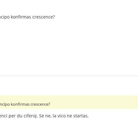
incipo konfirmas crescence?
rincipo konfirmas crescence?
i per du ciferoj. Se ne, la vico ne startas.