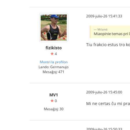
2009-julio-26 15:41:33
Miland:
Miaopinie temas pri l
Tiu frakcio estus tro k
fizikisto
4
Montri la profilon
Lando: Germanujo
Mesaĝoj: 471
2009-julio-26 15:45:00
MV1
0
Mi ne certas ĉu mi pr
Mesaĝoj: 30
2009-julio-26 15:50:33