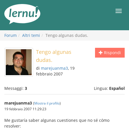
Vai
all’indice
Men
Forum
Altri temi
Tengo algunas dudas.
Tengo algunas
Rispondi
dudas.
di
marejuanma3
, 19
febbraio 2007
Messaggi:
3
Lingua:
Español
marejuanma3
(
Mostra il profilo
)
19 febbraio 2007 11:29:23
Me gustaría saber algunas cuestiones que no sé cómo
resolver: