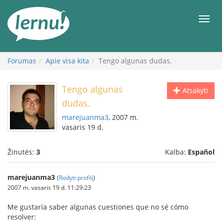
Į
turinį
Meni
Forumas
Apie visa kita
Tengo algunas dudas.
Tengo algunas
Atsakyti
dudas.
marejuanma3
, 2007 m.
vasaris 19 d.
Žinutės:
3
Kalba:
Español
marejuanma3
(
Rodyti profilį
)
2007 m. vasaris 19 d. 11:29:23
Me gustaría saber algunas cuestiones que no sé cómo
resolver: