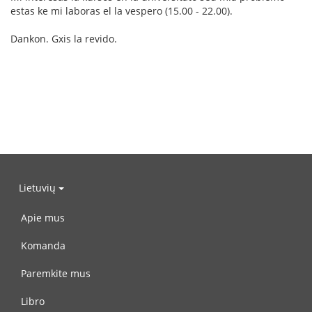
estas ke mi laboras el la vespero (15.00 - 22.00).
Dankon. Gxis la revido.
Lietuvių
Apie mus
Komanda
Paremkite mus
Libro