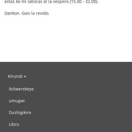
estas ke mi laboras el la vespero (15.00 - 22.00).
Dankon. Gxis la revido.
Kirundi
ibitwerekeye
umugwi
Dushigikire
Libro