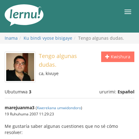
Ku
rupapuro
Urut
rw'ibirimwo
Inama
Ku bindi vyose bisigaye
Tengo algunas dudas.
Tengo algunas
Kwishura
dudas.
ca, kivuye
Ubutumwa
3
ururimi:
Español
marejuanma3
(
Kwerekana umwidondoro
)
19 Ruhuhuma 2007 11:29:23
Me gustaría saber algunas cuestiones que no sé cómo
resolver: