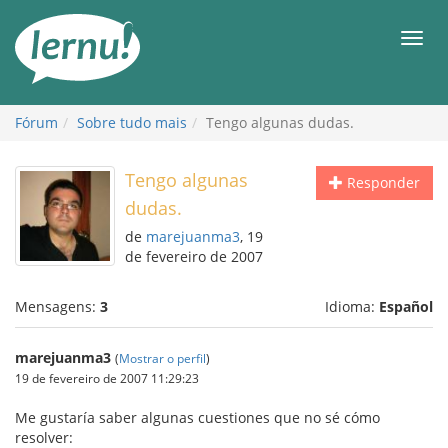
Ir
ao
Men
conteúdo
Fórum
Sobre tudo mais
Tengo algunas dudas.
Tengo algunas
Responder
dudas.
de
marejuanma3
, 19
de fevereiro de 2007
Mensagens:
3
Idioma:
Español
marejuanma3
(
Mostrar o perfil
)
19 de fevereiro de 2007 11:29:23
Me gustaría saber algunas cuestiones que no sé cómo
resolver: