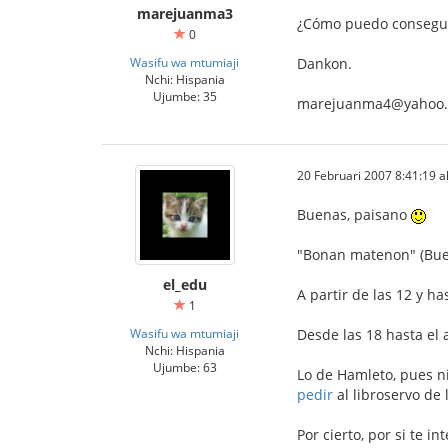
marejuanma3
¿Cómo puedo conseguir
0
Wasifu wa mtumiaji
Dankon.
Nchi: Hispania
Ujumbe: 35
marejuanma4@yahoo.
20 Februari 2007 8:41:19 al
Buenas, paisano
"Bonan matenon" (Bue
el_edu
A partir de las 12 y ha
1
Wasifu wa mtumiaji
Desde las 18 hasta el
Nchi: Hispania
Ujumbe: 63
Lo de Hamleto, pues ni
pedir
al libroservo de 
Por cierto, por si te 