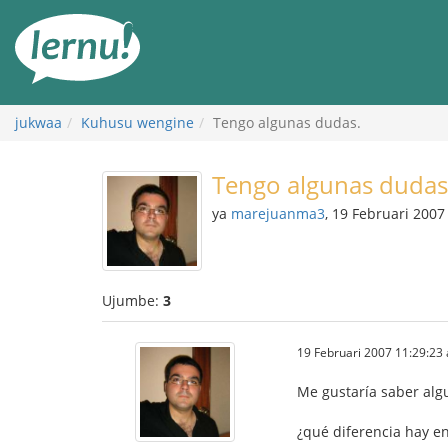
Kwa
maudhui
jukwaa
Kuhusu wengine
Tengo algunas dudas.
Tengo algunas dudas
ya
marejuanma3
, 19 Februari 2007
Ujumbe:
3
19 Februari 2007 11:29:23
Me gustaría saber alg
¿qué diferencia hay e