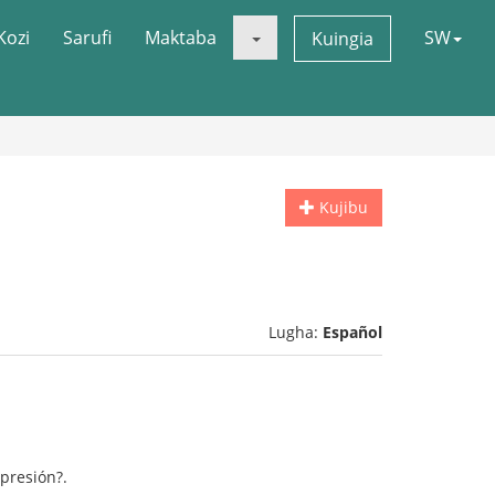
Kozi
Sarufi
Maktaba
SW
Kuingia
Kujibu
Lugha:
Español
presión?.