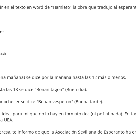
 en el texto en word de "Hamleto" la obra que tradujo al espera
es
asiri
na mañana) se dice por la mañana hasta las 12 más o menos.
sta las 18 se dice "Bonan tagon" (Buen día).
 anochecer se dice "Bonan vesperon" (Buena tarde).
 idea, para mí que no lo hay en formato doc (ni pdf ni nada). En to
la UEA.
interesa, te informo de que la Asociación Sevillana de Esperanto ha