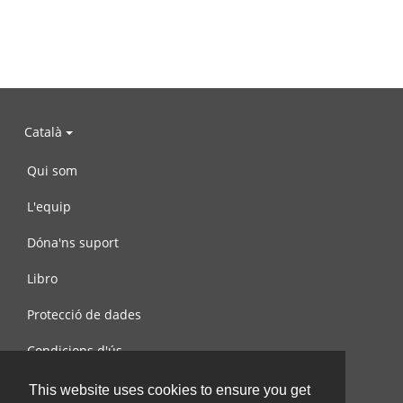
Català
Qui som
L'equip
Dóna'ns suport
Libro
Protecció de dades
Condicions d'ús
Contacta amb nosaltres
This website uses cookies to ensure you get