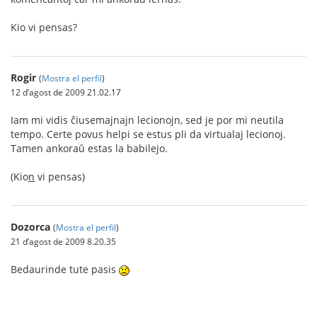
Kio vi pensas?
Rogir
(
Mostra el perfil
)
12 d’agost de 2009 21.02.17
Iam mi vidis ĉiusemajnajn lecionojn, sed je por mi neutila
tempo. Certe povus helpi se estus pli da virtualaj lecionoj.
Tamen ankoraŭ estas la babilejo.
(Kio
n
vi pensas)
Dozorca
(
Mostra el perfil
)
21 d’agost de 2009 8.20.35
Bedaurinde tute pasis