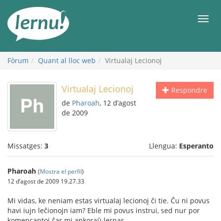
Al
contingut
Men
Fòrum
Quant al lloc web
Virtualaj Lecionoj
Virtualaj Lecionoj
Respondre
de
Pharoah
, 12 d’agost
de 2009
Missatges:
3
Llengua:
Esperanto
Pharoah
(
Mostra el perfil
)
12 d’agost de 2009 19.27.33
Mi vidas, ke neniam estas virtualaj lecionoj ĉi tie. Ĉu ni povus
havi iujn leĉionojn iam? Eble mi povus instrui, sed nur por
komencantoj ĉar mi ankoraŭ lernas.